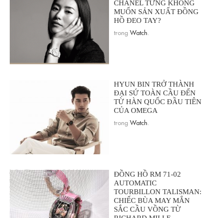
CHANEL TỪNG KHÔNG
MUỐN SẢN XUẤT ĐỒNG
HỒ ĐEO TAY?
trong
Watch
.
HYUN BIN TRỞ THÀNH
ĐẠI SỨ TOÀN CẦU ĐẾN
TỪ HÀN QUỐC ĐẦU TIÊN
CỦA OMEGA
trong
Watch
.
ĐỒNG HỒ RM 71-02
AUTOMATIC
TOURBILLON TALISMAN:
CHIẾC BÙA MAY MẮN
SẮC CẦU VỒNG TỪ
RICHARD MILLE