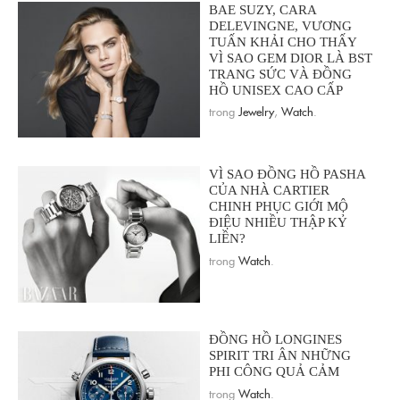
BAE SUZY, CARA
DELEVINGNE, VƯƠNG
TUẤN KHẢI CHO THẤY
VÌ SAO GEM DIOR LÀ BST
TRANG SỨC VÀ ĐỒNG
HỒ UNISEX CAO CẤP
trong
Jewelry
,
Watch
.
VÌ SAO ĐỒNG HỒ PASHA
CỦA NHÀ CARTIER
CHINH PHỤC GIỚI MỘ
ĐIỆU NHIỀU THẬP KỶ
LIỀN?
trong
Watch
.
ĐỒNG HỒ LONGINES
SPIRIT TRI ÂN NHỮNG
PHI CÔNG QUẢ CẢM
trong
Watch
.