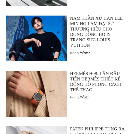
NAM THẦN XỨ HÀN LEE
MIN HO LÀM ĐẠI SỨ
THƯƠNG HIỆU CHO
DÒNG ĐỒNG HỒ &
TRANG SỨC LOUIS
VUITTON
trong
Watch
.
HERMÈS H08: LẦN ĐẦU
TIÊN HERMÈS THIẾT KẾ
ĐỒNG HỒ PHONG CÁCH
THỂ THAO
trong
Watch
.
PATEK PHILIPPE TUNG RA