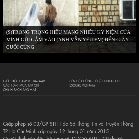
(S)TRONG TRỌNG HIẾU MANG NHIỀU KỶ NIỆM CỦA
MÌNH GỬI GẮM VÀO (ANH VẪN YÊU EM) ĐẾN GIÂY
CUỐI CÙNG
GIỚI THIỆU HARPER’S BAZAAR
LIÊN HỆ CHÚNG TÔI / CONTACT US
CÁCH ĐẶT MUA TẠP CHÍ
ESQUIRE VIETNAM
CHÍNH SÁCH BẢO MẬT
Giấp phép số 03/GP-STTTT do Sở Thông Tin và Truyền Thông
TP Hồ Chí Minh cấp ngày 12 tháng 01 năm 2015
Quyết định sửa đổi, bổ sung số 12/QĐ-STTTT-ICP do Sở