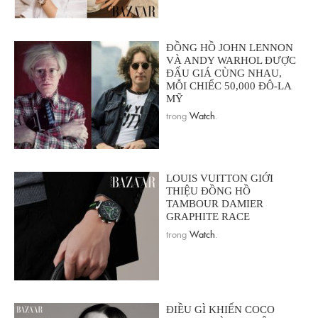
ĐỒNG HỒ JOHN LENNON
VÀ ANDY WARHOL ĐƯỢC
ĐẤU GIÁ CÙNG NHAU,
MỖI CHIẾC 50,000 ĐÔ-LA
MỸ
trong
Watch
.
LOUIS VUITTON GIỚI
THIỆU ĐỒNG HỒ
TAMBOUR DAMIER
GRAPHITE RACE
trong
Watch
.
ĐIỀU GÌ KHIẾN COCO