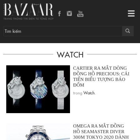
Tog
navi
WATCH
CARTIER RA MẮT DÒNG
ĐỒNG HỒ PRECIOUS: CẢI
TIẾN BIỂU TƯỢNG BÁO
ĐỐM
trong
Watch
.
OMEGA RA MẮT ĐỒNG
HỒ SEAMASTER DIVER
300M TOKYO 2020 DÀNH