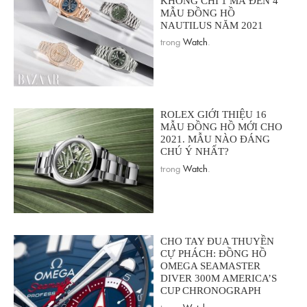
KHÔNG CHỈ 1 MÀ ĐẾN 4
MẪU ĐỒNG HỒ
NAUTILUS NĂM 2021
trong
Watch
.
ROLEX GIỚI THIỆU 16
MẪU ĐỒNG HỒ MỚI CHO
2021. MẪU NÀO ĐÁNG
CHÚ Ý NHẤT?
trong
Watch
.
CHO TAY ĐUA THUYỀN
CỰ PHÁCH: ĐỒNG HỒ
OMEGA SEAMASTER
DIVER 300M AMERICA’S
CUP CHRONOGRAPH
trong
Watch
.