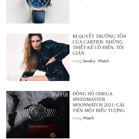
BÍ QUYẾT TRƯỜNG TỒN
CỦA CARTIER: NHỮNG
THIẾT KẾ CỔ ĐIỂN, TỐI
GIẢN
trong
Jewelry
,
Watch
.
ĐỒNG HỒ OMEGA
SPEEDMASTER
MOONWATCH 2021: CẢI
TIẾN MỘT BIỂU TƯỢNG
trong
Watch
.