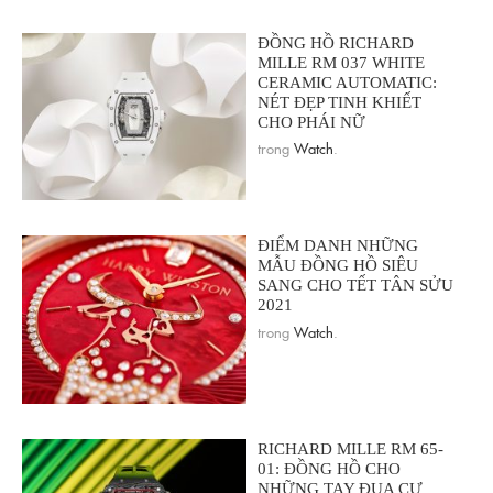
ĐỒNG HỒ RICHARD
MILLE RM 037 WHITE
CERAMIC AUTOMATIC:
NÉT ĐẸP TINH KHIẾT
CHO PHÁI NỮ
trong
Watch
.
ĐIỂM DANH NHỮNG
MẪU ĐỒNG HỒ SIÊU
SANG CHO TẾT TÂN SỬU
2021
trong
Watch
.
RICHARD MILLE RM 65-
01: ĐỒNG HỒ CHO
NHỮNG TAY ĐUA CỰ