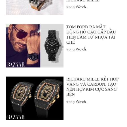
trong
Watch
.
TOM FORD RA MẮT
ĐỒNG HỒ CAO CẤP ĐẦU
TIÊN LÀM TỪ NHỰA TÁI
CHẾ
trong
Watch
.
RICHARD MILLE KẾT HỢP
VÀNG VÀ CARBON, TẠO
NÊN HỢP KIM CỰC SANG
BỀN
trong
Watch
.