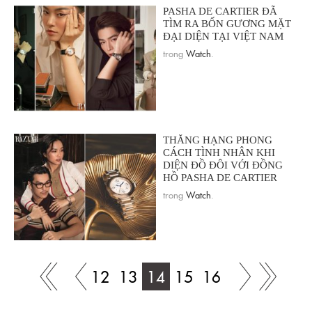
PASHA DE CARTIER ĐÃ
TÌM RA BỐN GƯƠNG MẶT
ĐẠI DIỆN TẠI VIỆT NAM
trong
Watch
.
THĂNG HẠNG PHONG
CÁCH TÌNH NHÂN KHI
DIỆN ĐỒ ĐÔI VỚI ĐỒNG
HỒ PASHA DE CARTIER
trong
Watch
.
12
13
14
15
16