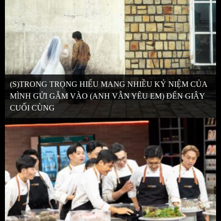
(S)TRONG TRỌNG HIẾU MANG NHIỀU KỶ NIỆM CỦA
MÌNH GỬI GẮM VÀO (ANH VẪN YÊU EM) ĐẾN GIÂY
CUỐI CÙNG