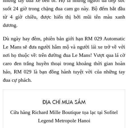
những tay đua xe bền bỉ. Họ là những người đã tiếp sức
suốt 24 giờ trong chặng đua cam go này. Bộ đếm bắt đầu
từ 4 giờ chiều, được hiển thị bởi mũi tên màu xanh
dương.
Dù ngày hay đêm, phiên bản giới hạn RM 029 Automatic
Le Mans sẽ đưa người hâm mộ và người lái xe trở về với
nơi họ thuộc về: trên đường đua Le Mans! Vượt qua lá cờ
caro đen trắng huyền thoại trong khoảng thời gian hoàn
hảo, RM 029 là bạn đồng hành tuyệt vời của những tay
đua cự phách.
ĐỊA CHỈ MUA SẮM
Cửa hàng Richard Mille Boutique tọa lạc tại Sofitel
Legend Metropole Hanoi