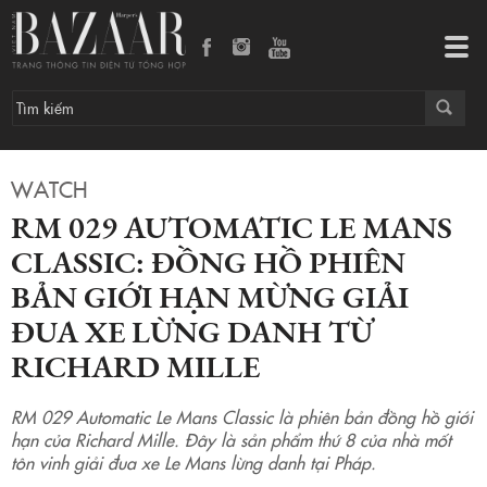
RM 029 Automatic Le Mans Classic: Đồng hồ phiên bản giới hạn mừng giải đua xe lừng danh từ Richard Mille
Tog
navi
WATCH
RM 029 AUTOMATIC LE MANS
CLASSIC: ĐỒNG HỒ PHIÊN
BẢN GIỚI HẠN MỪNG GIẢI
ĐUA XE LỪNG DANH TỪ
RICHARD MILLE
RM 029 Automatic Le Mans Classic là phiên bản đồng hồ giới
hạn của Richard Mille. Đây là sản phẩm thứ 8 của nhà mốt
tôn vinh giải đua xe Le Mans lừng danh tại Pháp.