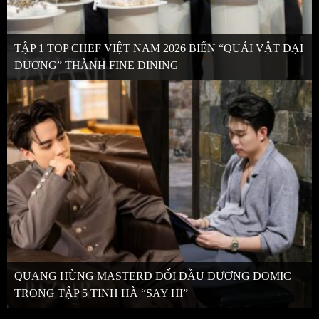
TẬP 1 TOP CHEF VIỆT NAM 2026 BIẾN “QUÁI VẬT ĐẠI
DƯƠNG” THÀNH FINE DINING
QUANG HÙNG MASTERD ĐỐI ĐẦU DƯƠNG DOMIC
TRONG TẬP 5 TINH HÀ “SAY HI”