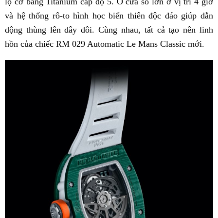
lộ cơ bằng Titanium cấp độ 5. Ô cửa sổ lớn ở vị trí 4 giờ
và hệ thống rô-to hình học biến thiên độc đáo giúp dẫn
động thùng lên dây đôi. Cùng nhau, tất cả tạo nên linh
hồn của chiếc RM 029 Automatic Le Mans Classic mới.