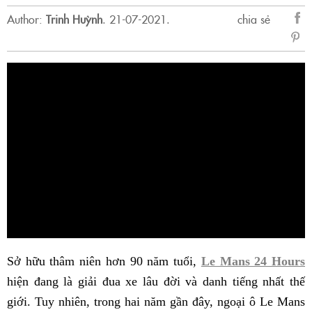
Author:
Trinh Huỳnh
.
21-07-2021.
chia sẻ
sẻ
Fac
Sở hữu thâm niên hơn 90 năm tuổi,
Le Mans 24 Hours
hiện đang là giải đua xe lâu đời và danh tiếng nhất thế
giới. Tuy nhiên, trong hai năm gần đây, ngoại ô Le Mans