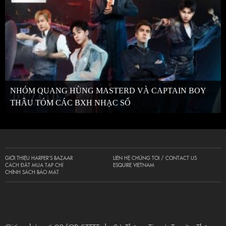
NHÓM QUANG HÙNG MASTERD VÀ CAPTAIN BOY
THÂU TÓM CÁC BXH NHẠC SỐ
GIỚI THIỆU HARPER’S BAZAAR
LIÊN HỆ CHÚNG TÔI / CONTACT US
CÁCH ĐẶT MUA TẠP CHÍ
ESQUIRE VIETNAM
CHÍNH SÁCH BẢO MẬT