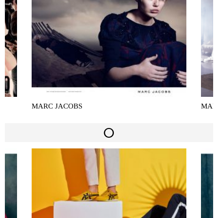
MARC JACOBS
MAR
O