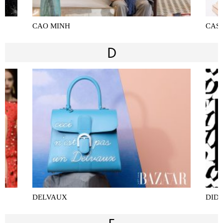
CAO MINH
CAS
D
DELVAUX
DID