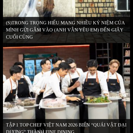
(S)TRONG TRỌNG HIẾU MANG NHIỀU KỶ NIỆM CỦA
MÌNH GỬI GẮM VÀO (ANH VẪN YÊU EM) ĐẾN GIÂY
CUỐI CÙNG
TẬP 1 TOP CHEF VIỆT NAM 2026 BIẾN “QUÁI VẬT ĐẠI
DƯƠNG” THÀNH FINE DINING