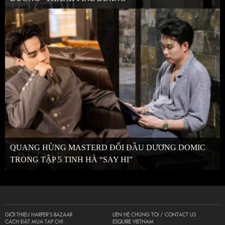
QUANG HÙNG MASTERD ĐỐI ĐẦU DƯƠNG DOMIC
TRONG TẬP 5 TINH HÀ “SAY HI”
GIỚI THIỆU HARPER’S BAZAAR
LIÊN HỆ CHÚNG TÔI / CONTACT US
CÁCH ĐẶT MUA TẠP CHÍ
ESQUIRE VIETNAM