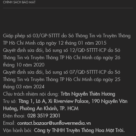
CHÍNH SÁCH BẢO MẬT
Giấp phép số 03/GP-STTTT do Sở Thông Tin và Truyền Thông
TP Hồ Chí Minh cấp ngày 12 tháng 01 năm 2015
Quyết định sửa đổi, bổ sung số 12/QĐ-STTTT-ICP do Sở
Thông Tin và Truyền Thông TP Hồ Chí Minh cấp ngày 26
tháng 10 năm 2020
Quyết định sửa đổi, bổ sung số 07/QĐ-STTTT-ICP do Sở
Thông Tin và Truyền Thông TP Hồ Chí Minh cấp ngày 25
tháng 03 năm 2024
Chịu trách nhiệm nội dung:
Trần Nguyễn Thiên Hương
Trụ sở:
Tầng 1, Lô A, Xi Riverview Palace, 190 Nguyễn Văn
Hưởng, Phường An Khánh, TP. HCM
Điện thoại:
028 3519 2301
Email:
contact.bazaar@sunflowermedia.vn
Vận hành bởi:
Công ty TNHH Truyền Thông Hoa Mặt Trời.