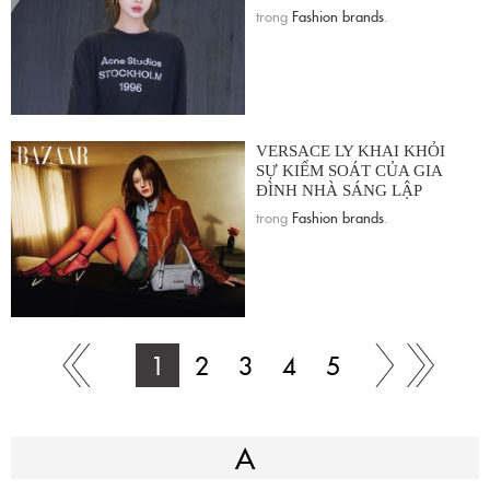
trong
Fashion brands
.
VERSACE LY KHAI KHỎI
SỰ KIỂM SOÁT CỦA GIA
ĐÌNH NHÀ SÁNG LẬP
trong
Fashion brands
.
1
2
3
4
5
A