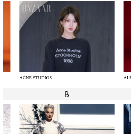
ACNE STUDIOS
ALBE
B