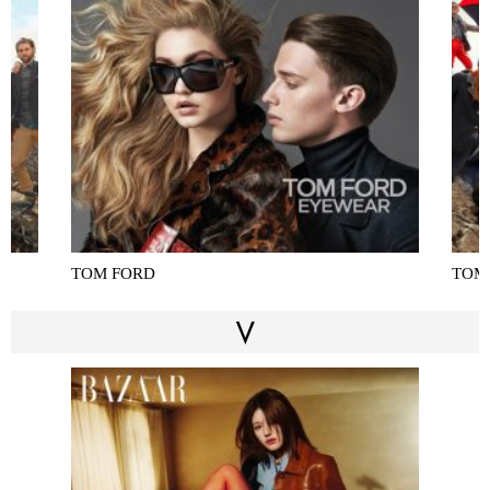
TOM FORD
TOM
V