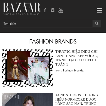
Tog
navi
FASHION BRANDS
THƯƠNG HIỆU DIDU GHI
BÀN THẮNG KÉP VỚI XG,
JENNIE TẠI COACHELLA
TUẦN 1
trong
Fashion brands
.
ACNE STUDIOS: THƯƠNG
HIỆU NORMCORE ĐƯỢC
LÒNG SAO HÀN, TRUNG