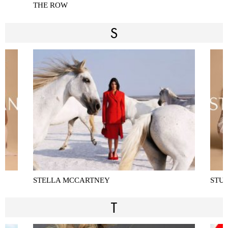
THE ROW
S
STELLA MCCARTNEY
STU
T