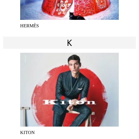
HERMÈS
K
KITON