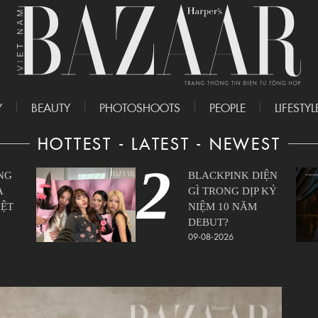
Y
BEAUTY
PHOTOSHOOTS
PEOPLE
LIFESTYL
HOTTEST - LATEST - NEWEST
2
NG
BLACKPINK DIỆN
A
GÌ TRONG DỊP KỶ
IỆT
NIỆM 10 NĂM
DEBUT?
09-08-2026