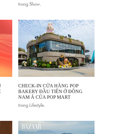
trong
Show
.
U
CHECK-IN CỬA HÀNG POP
C
BAKERY ĐẦU TIÊN Ở ĐÔNG
NAM Á CỦA POP MART
trong
Lifestyle
.