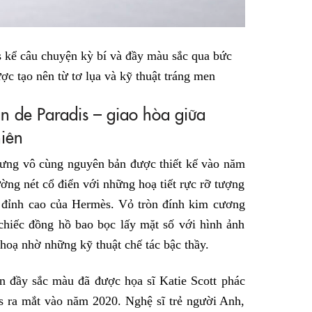
 kể câu chuyện kỳ bí và đầy màu sắc qua bức
ược tạo nên từ tơ lụa và kỹ thuật tráng men
 de Paradis – giao hòa giữa
hiên
ưng vô cùng nguyên bản được thiết kế vào năm
ờng nét cổ điển với những hoạ tiết rực rỡ tượng
c đỉnh cao của Hermès. Vỏ tròn đính kim cương
chiếc đồng hồ bao bọc lấy mặt số với hình ảnh
hoạ nhờ những kỹ thuật chế tác bậc thầy.
n đầy sắc màu đã được họa sĩ Katie Scott phác
is ra mắt vào năm 2020. Nghệ sĩ trẻ người Anh,