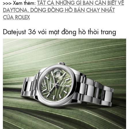
>>> Xem thêm:
TẤT CẢ NHỮNG GÌ BẠN CẦN BIẾT VỀ
DAYTONA, DÒNG ĐỒNG HỒ BÁN CHẠY NHẤT
CỦA ROLEX
Datejust 36 với mặt đồng hồ thời trang