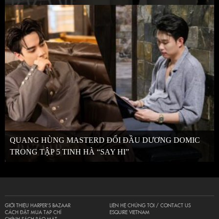
QUANG HÙNG MASTERD ĐỐI ĐẦU DƯƠNG DOMIC
TRONG TẬP 5 TINH HÀ “SAY HI”
GIỚI THIỆU HARPER’S BAZAAR
LIÊN HỆ CHÚNG TÔI / CONTACT US
CÁCH ĐẶT MUA TẠP CHÍ
ESQUIRE VIETNAM
CHÍNH SÁCH BẢO MẬT