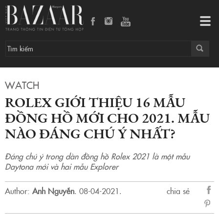
Rolex giới thiệu 16 mẫu đồng hồ mới cho 2021. Mẫu nào đáng chú ý nhất?
Tog
navi
WATCH
ROLEX GIỚI THIỆU 16 MẪU
ĐỒNG HỒ MỚI CHO 2021. MẪU
NÀO ĐÁNG CHÚ Ý NHẤT?
Đáng chú ý trong dàn đồng hồ Rolex 2021 là một mẫu
Daytona mới và hai mẫu Explorer
Author:
Anh Nguyễn
.
08-04-2021.
chia sẻ
sẻ
Fac