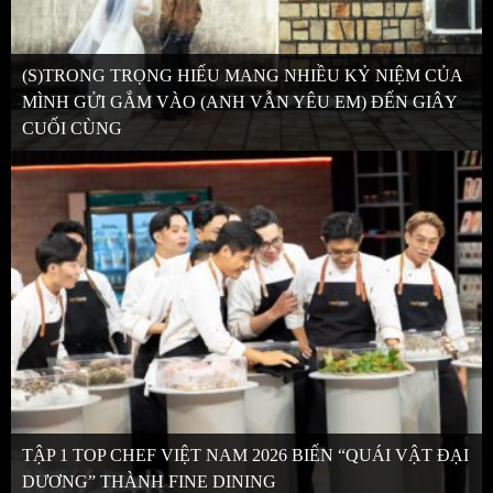
(S)TRONG TRỌNG HIẾU MANG NHIỀU KỶ NIỆM CỦA
MÌNH GỬI GẮM VÀO (ANH VẪN YÊU EM) ĐẾN GIÂY
CUỐI CÙNG
TẬP 1 TOP CHEF VIỆT NAM 2026 BIẾN “QUÁI VẬT ĐẠI
DƯƠNG” THÀNH FINE DINING