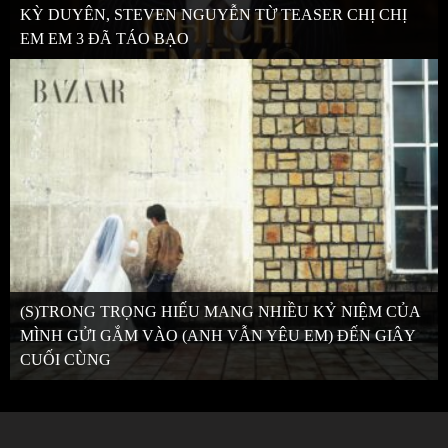
KỲ DUYÊN, STEVEN NGUYỄN TỪ TEASER CHỊ CHỊ
EM EM 3 ĐÃ TÁO BẠO
(S)TRONG TRỌNG HIẾU MANG NHIỀU KỶ NIỆM CỦA
MÌNH GỬI GẮM VÀO (ANH VẪN YÊU EM) ĐẾN GIÂY
CUỐI CÙNG