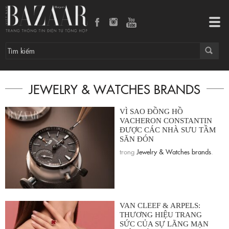
Tog
navi
JEWELRY & WATCHES BRANDS
VÌ SAO ĐỒNG HỒ
VACHERON CONSTANTIN
ĐƯỢC CÁC NHÀ SƯU TẦM
SĂN ĐÓN
trong
Jewelry & Watches brands
.
VAN CLEEF & ARPELS:
THƯƠNG HIỆU TRANG
SỨC CỦA SỰ LÃNG MẠN