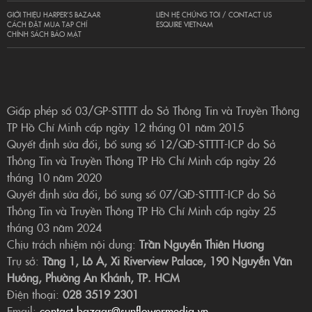
GIỚI THIỆU HARPER’S BAZAAR
LIÊN HỆ CHÚNG TÔI / CONTACT US
CÁCH ĐẶT MUA TẠP CHÍ
ESQUIRE VIETNAM
CHÍNH SÁCH BẢO MẬT
Giấp phép số 03/GP-STTTT do Sở Thông Tin và Truyền Thông
TP Hồ Chí Minh cấp ngày 12 tháng 01 năm 2015
Quyết định sửa đổi, bổ sung số 12/QĐ-STTTT-ICP do Sở
Thông Tin và Truyền Thông TP Hồ Chí Minh cấp ngày 26
tháng 10 năm 2020
Quyết định sửa đổi, bổ sung số 07/QĐ-STTTT-ICP do Sở
Thông Tin và Truyền Thông TP Hồ Chí Minh cấp ngày 25
tháng 03 năm 2024
Chịu trách nhiệm nội dung:
Trần Nguyễn Thiên Hương
Trụ sở:
Tầng 1, Lô A, Xi Riverview Palace, 190 Nguyễn Văn
Hưởng, Phường An Khánh, TP. HCM
Điện thoại:
028 3519 2301
Email:
contact.bazaar@sunflowermedia.vn