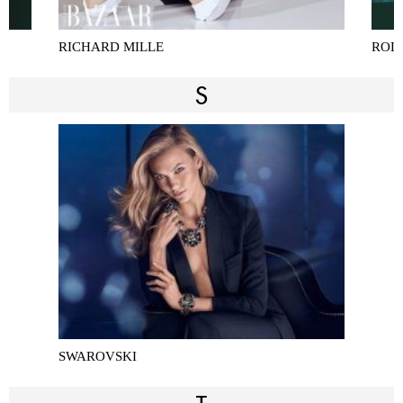
RICHARD MILLE
ROL
S
SWAROVSKI