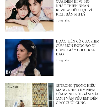
CỦA ĐIỀN HI VI, HỒ
NHẤT THIÊN NHẬN
REVIEW TIÊU CỰC VÌ
KỊCH BẢN PHI LÝ
trong
Film
.
HOẮC TIÊN CÔ CỦA PHIM
CỬU MÔN ĐƯỢC ĐO NI
ĐÓNG GIÀY CHO TRẦN
DAO
trong
Film
.
(S)TRONG TRỌNG HIẾU
MANG NHIỀU KỶ NIỆM
CỦA MÌNH GỬI GẮM VÀO
(ANH VẪN YÊU EM) ĐẾN
GIÂY CUỐI CÙNG