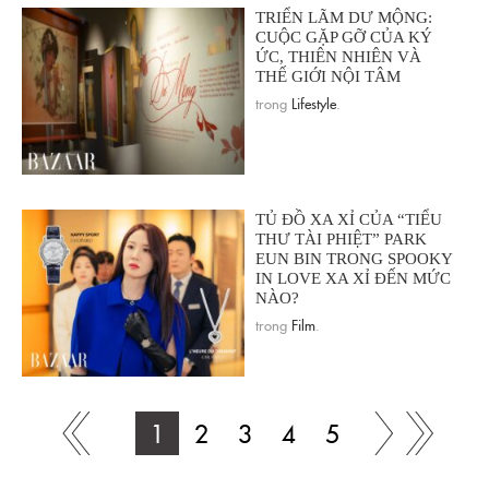
TRIỂN LÃM DƯ MỘNG:
CUỘC GẶP GỠ CỦA KÝ
ỨC, THIÊN NHIÊN VÀ
THẾ GIỚI NỘI TÂM
trong
Lifestyle
.
TỦ ĐỒ XA XỈ CỦA “TIỂU
THƯ TÀI PHIỆT” PARK
EUN BIN TRONG SPOOKY
IN LOVE XA XỈ ĐẾN MỨC
NÀO?
trong
Film
.
1
2
3
4
5