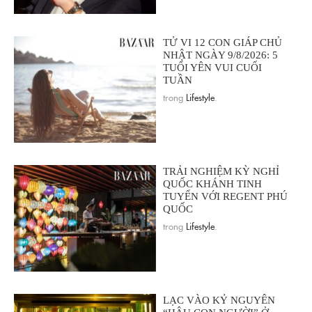
TỬ VI 12 CON GIÁP CHỦ
NHẬT NGÀY 9/8/2026: 5
TUỔI YÊN VUI CUỐI
TUẦN
trong
Lifestyle
.
TRẢI NGHIỆM KỲ NGHỈ
QUỐC KHÁNH TINH
TUYỂN VỚI REGENT PHÚ
QUỐC
trong
Lifestyle
.
LẠC VÀO KỶ NGUYÊN