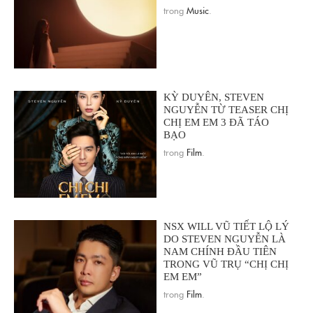
trong
Music
.
KỲ DUYÊN, STEVEN
NGUYỄN TỪ TEASER CHỊ
CHỊ EM EM 3 ĐÃ TÁO
BẠO
trong
Film
.
NSX WILL VŨ TIẾT LỘ LÝ
DO STEVEN NGUYỄN LÀ
NAM CHÍNH ĐẦU TIÊN
TRONG VŨ TRỤ “CHỊ CHỊ
EM EM”
trong
Film
.