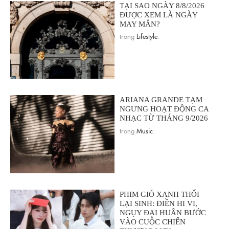
TẠI SAO NGÀY 8/8/2026
ĐƯỢC XEM LÀ NGÀY
MAY MẮN?
trong
Lifestyle
.
ARIANA GRANDE TẠM
NGƯNG HOẠT ĐỘNG CA
NHẠC TỪ THÁNG 9/2026
trong
Music
.
PHIM GIÓ XANH THỔI
LẠI SINH: ĐIỀN HI VI,
NGỤY ĐẠI HUÂN BƯỚC
VÀO CUỘC CHIẾN