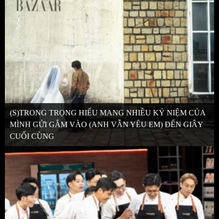
(S)TRONG TRỌNG HIẾU MANG NHIỀU KỶ NIỆM CỦA
MÌNH GỬI GẮM VÀO (ANH VẪN YÊU EM) ĐẾN GIÂY
CUỐI CÙNG