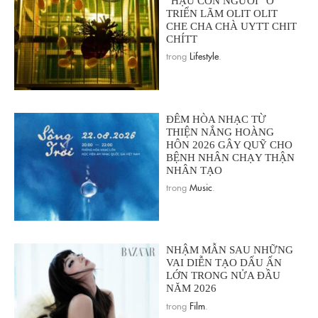
“HẬU CON NGƯỜI” Ở
TRIỂN LÃM OLIT OLIT
CHE CHA CHÀ UYTT CHIT
CHÍTT
trong
Lifestyle
.
ĐÊM HÒA NHẠC TỪ
THIỆN NẮNG HOÀNG
HÔN 2026 GÂY QUỸ CHO
BỆNH NHÂN CHẠY THẬN
NHÂN TẠO
trong
Music
.
NHẬM MẪN SAU NHỮNG
VAI DIỄN TẠO DẤU ẤN
LỚN TRONG NỬA ĐẦU
NĂM 2026
trong
Film
.