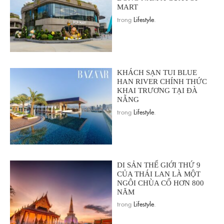
MART
trong
Lifestyle
.
KHÁCH SẠN TUI BLUE
HAN RIVER CHÍNH THỨC
KHAI TRƯƠNG TẠI ĐÀ
NẴNG
trong
Lifestyle
.
DI SẢN THẾ GIỚI THỨ 9
CỦA THÁI LAN LÀ MỘT
NGÔI CHÙA CỔ HƠN 800
NĂM
trong
Lifestyle
.