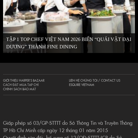
TẬP 1 TOP CHEF VIỆT NAM 2026 BIẾN “QUÁI VẬT ĐẠI
DƯƠNG” THÀNH FINE DINING
GIỚI THIỆU HARPER’S BAZAAR
LIÊN HỆ CHÚNG TÔI / CONTACT US
CÁCH ĐẶT MUA TẠP CHÍ
ESQUIRE VIETNAM
CHÍNH SÁCH BẢO MẬT
Giấp phép số 03/GP-STTTT do Sở Thông Tin và Truyền Thông
TP Hồ Chí Minh cấp ngày 12 tháng 01 năm 2015
Quyết định sửa đổi, bổ sung số 12/QĐ-STTTT-ICP do Sở