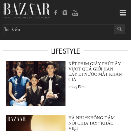
Tog
navi
LIFESTYLE
KẾT PHIM GIÂY PHÚT ẤY
VƯỢT QUÁ GIỚI HẠN
LẤY ĐI NƯỚC MẮT KHÁN
GIẢ
trong
Film
.
HÀ NHI “KHÔNG DÁM
NÓI CHIA TAY” KHẮC
VIỆT