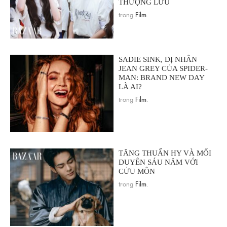
THƯỢNG LƯU
trong
Film
.
SADIE SINK, DỊ NHÂN
JEAN GREY CỦA SPIDER-
MAN: BRAND NEW DAY
LÀ AI?
trong
Film
.
TĂNG THUẤN HY VÀ MỐI
DUYÊN SÁU NĂM VỚI
CỬU MÔN
trong
Film
.