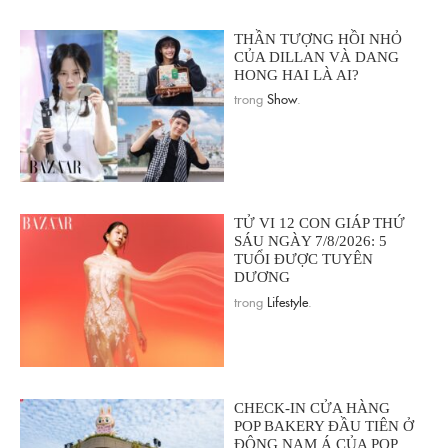
THẦN TƯỢNG HỒI NHỎ
CỦA DILLAN VÀ DANG
HONG HAI LÀ AI?
trong
Show
.
TỬ VI 12 CON GIÁP THỨ
SÁU NGÀY 7/8/2026: 5
TUỔI ĐƯỢC TUYÊN
DƯƠNG
trong
Lifestyle
.
CHECK-IN CỬA HÀNG
POP BAKERY ĐẦU TIÊN Ở
ĐÔNG NAM Á CỦA POP