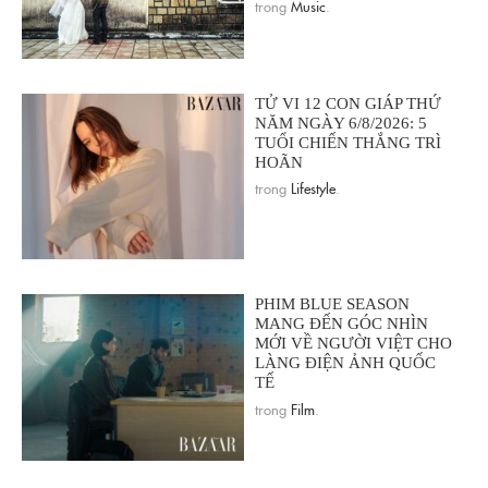
trong
Music
.
TỬ VI 12 CON GIÁP THỨ
NĂM NGÀY 6/8/2026: 5
TUỔI CHIẾN THẮNG TRÌ
HOÃN
trong
Lifestyle
.
PHIM BLUE SEASON
MANG ĐẾN GÓC NHÌN
MỚI VỀ NGƯỜI VIỆT CHO
LÀNG ĐIỆN ẢNH QUỐC
TẾ
trong
Film
.