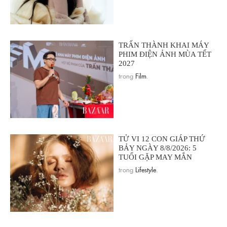
TRẤN THÀNH KHAI MÁY
PHIM ĐIỆN ẢNH MÙA TẾT
2027
trong
Film
.
TỬ VI 12 CON GIÁP THỨ
BẢY NGÀY 8/8/2026: 5
TUỔI GẶP MAY MẮN
trong
Lifestyle
.