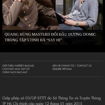
QUANG HÙNG MASTERD ĐỐI ĐẦU DƯƠNG DOMIC
TRONG TẬP 5 TINH HÀ “SAY HI”
GIỚI THIỆU HARPER’S BAZAAR
LIÊN HỆ CHÚNG TÔI / CONTACT US
CÁCH ĐẶT MUA TẠP CHÍ
ESQUIRE VIETNAM
CHÍNH SÁCH BẢO MẬT
Giấp phép số 03/GP-STTTT do Sở Thông Tin và Truyền Thông
TP Hồ Chí Minh cấp ngày 12 tháng 01 năm 2015