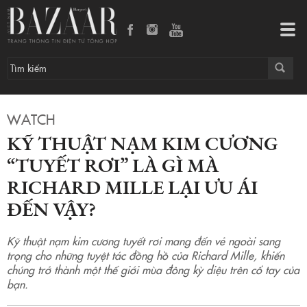
Kỹ thuật nạm kim cương “tuyết rơi” là gì mà Richard Mille lại ưu ái đến vậy?
Tog
navi
WATCH
KỸ THUẬT NẠM KIM CƯƠNG
“TUYẾT RƠI” LÀ GÌ MÀ
RICHARD MILLE LẠI ƯU ÁI
ĐẾN VẬY?
Kỹ thuật nạm kim cương tuyết rơi mang đến vẻ ngoài sang
trọng cho những tuyệt tác đồng hồ của Richard Mille, khiến
chúng trở thành một thế giới mùa đông kỳ diệu trên cổ tay của
bạn.