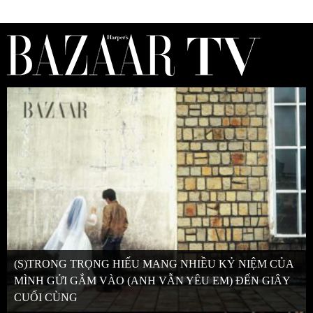
(S)TRONG TRỌNG HIẾU MANG NHIỀU KỶ NIỆM CỦA
MÌNH GỬI GẮM VÀO (ANH VẪN YÊU EM) ĐẾN GIÂY
CUỐI CÙNG