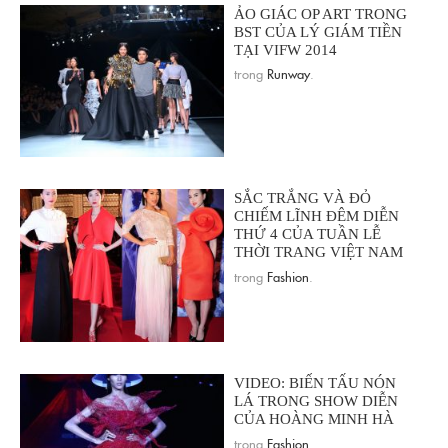
ẢO GIÁC OP ART TRONG
BST CỦA LÝ GIÁM TIỀN
TẠI VIFW 2014
trong
Runway
.
SẮC TRẮNG VÀ ĐỎ
CHIẾM LĨNH ĐÊM DIỄN
THỨ 4 CỦA TUẦN LỄ
THỜI TRANG VIỆT NAM
trong
Fashion
.
VIDEO: BIẾN TẤU NÓN
LÁ TRONG SHOW DIỄN
CỦA HOÀNG MINH HÀ
trong
Fashion
.