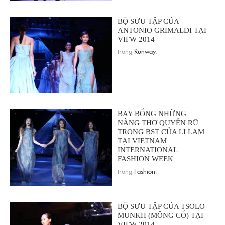
BỘ SƯU TẬP CỦA
ANTONIO GRIMALDI TẠI
VIFW 2014
trong
Runway
.
BAY BỔNG NHỮNG
NÀNG THƠ QUYẾN RŨ
TRONG BST CỦA LI LAM
TẠI VIETNAM
INTERNATIONAL
FASHION WEEK
trong
Fashion
.
BỘ SƯU TẬP CỦA TSOLO
MUNKH (MÔNG CỔ) TẠI
VIFW 2014