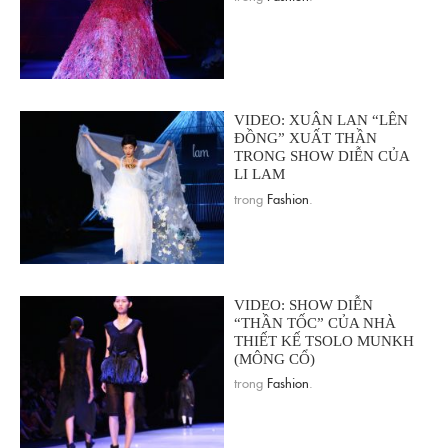
VIDEO: XUÂN LAN “LÊN
ĐỒNG” XUẤT THẦN
TRONG SHOW DIỄN CỦA
LI LAM
trong
Fashion
.
VIDEO: SHOW DIỄN
“THẦN TỐC” CỦA NHÀ
THIẾT KẾ TSOLO MUNKH
(MÔNG CỔ)
trong
Fashion
.