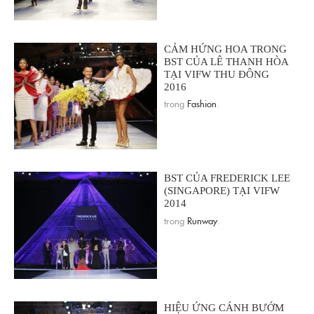
CẢM HỨNG HOA TRONG
BST CỦA LÊ THANH HÒA
TẠI VIFW THU ĐÔNG
2016
trong
Fashion
.
BST CỦA FREDERICK LEE
(SINGAPORE) TẠI VIFW
2014
trong
Runway
.
HIỆU ỨNG CÁNH BƯỚM