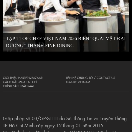
TẬP 1 TOP CHEF VIỆT NAM 2026 BIẾN “QUÁI VẬT ĐẠI
DƯƠNG” THÀNH FINE DINING
GIỚI THIỆU HARPER’S BAZAAR
LIÊN HỆ CHÚNG TÔI / CONTACT US
CÁCH ĐẶT MUA TẠP CHÍ
ESQUIRE VIETNAM
CHÍNH SÁCH BẢO MẬT
Giấp phép số 03/GP-STTTT do Sở Thông Tin và Truyền Thông
TP Hồ Chí Minh cấp ngày 12 tháng 01 năm 2015