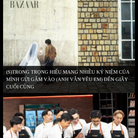
(S)TRONG TRỌNG HIẾU MANG NHIỀU KỶ NIỆM CỦA
MÌNH GỬI GẮM VÀO (ANH VẪN YÊU EM) ĐẾN GIÂY
CUỐI CÙNG