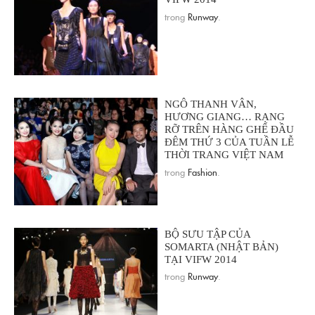
trong
Runway
.
NGÔ THANH VÂN,
HƯƠNG GIANG… RẠNG
RỠ TRÊN HÀNG GHẾ ĐẦU
ĐÊM THỨ 3 CỦA TUẦN LỄ
THỜI TRANG VIỆT NAM
trong
Fashion
.
BỘ SƯU TẬP CỦA
SOMARTA (NHẬT BẢN)
TẠI VIFW 2014
trong
Runway
.