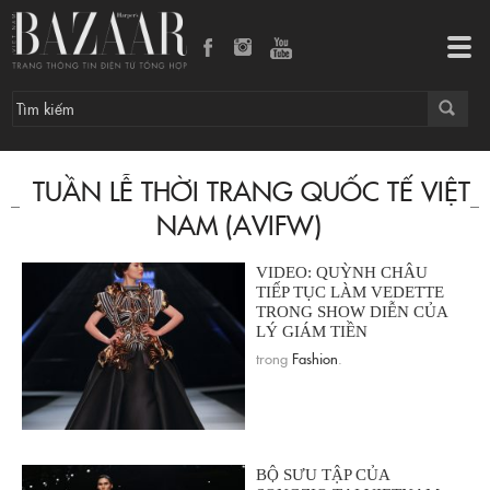
Tog
navi
TUẦN LỄ THỜI TRANG QUỐC TẾ VIỆT
NAM (AVIFW)
VIDEO: QUỲNH CHÂU
TIẾP TỤC LÀM VEDETTE
TRONG SHOW DIỄN CỦA
LÝ GIÁM TIỀN
trong
Fashion
.
BỘ SƯU TẬP CỦA