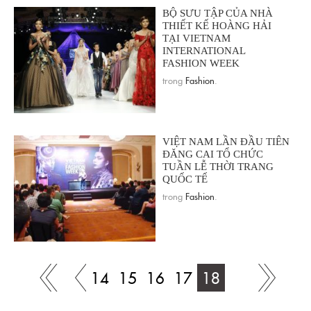
BỘ SƯU TẬP CỦA NHÀ
THIẾT KẾ HOÀNG HẢI
TẠI VIETNAM
INTERNATIONAL
FASHION WEEK
trong
Fashion
.
VIỆT NAM LẦN ĐẦU TIÊN
ĐĂNG CAI TỔ CHỨC
TUẦN LỄ THỜI TRANG
QUỐC TẾ
trong
Fashion
.
14
15
16
17
18