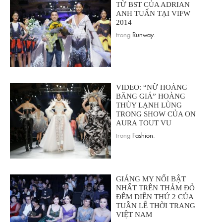
TỪ BST CỦA ADRIAN
ANH TUẤN TẠI VIFW
2014
trong
Runway
.
VIDEO: “NỮ HOÀNG
BĂNG GIÁ” HOÀNG
THÙY LẠNH LÙNG
TRONG SHOW CỦA ON
AURA TOUT VU
trong
Fashion
.
GIÁNG MY NỔI BẬT
NHẤT TRÊN THẢM ĐỎ
ĐÊM DIỄN THỨ 2 CỦA
TUẦN LỄ THỜI TRANG
VIỆT NAM