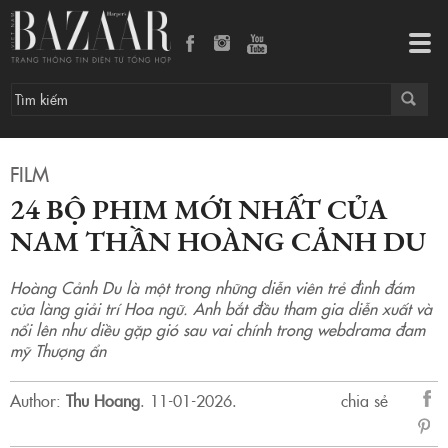
24 bộ phim mới nhất của nam thần Hoàng Cảnh Du
Tog
navi
FILM
24 BỘ PHIM MỚI NHẤT CỦA
NAM THẦN HOÀNG CẢNH DU
Hoàng Cảnh Du là một trong những diễn viên trẻ đình đám
của làng giải trí Hoa ngữ. Anh bắt đầu tham gia diễn xuất và
nổi lên như diều gặp gió sau vai chính trong webdrama đam
mỹ Thượng ẩn
Author:
Thu Hoang
.
11-01-2026.
chia sẻ
sẻ