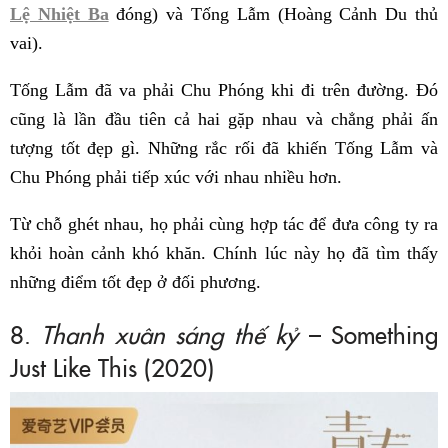
Lệ Nhiệt Ba
đóng) và Tống Lẫm (Hoàng Cảnh Du thủ
vai).
Tống Lẫm đã va phải Chu Phóng khi đi trên đường. Đó
cũng là lần đầu tiên cả hai gặp nhau và chẳng phải ấn
tượng tốt đẹp gì. Những rắc rối đã khiến Tống Lẫm và
Chu Phóng phải tiếp xúc với nhau nhiều hơn.
Từ chỗ ghét nhau, họ phải cùng hợp tác để đưa công ty ra
khỏi hoàn cảnh khó khăn. Chính lúc này họ đã tìm thấy
những điểm tốt đẹp ở đối phương.
8.
Thanh xuân sáng thế kỷ
– Something
Just Like This (2020)