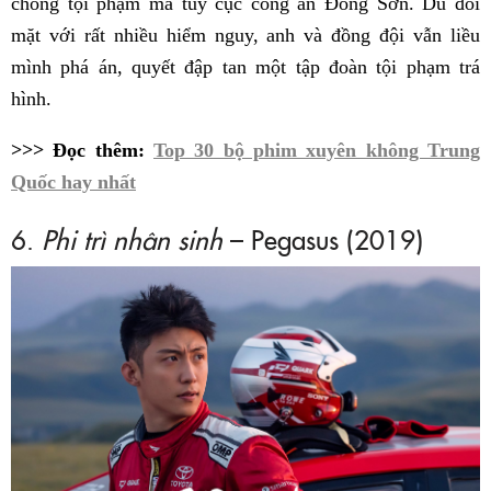
chống tội phạm ma túy cục công an Đông Sơn. Dù đối
mặt với rất nhiều hiểm nguy, anh và đồng đội vẫn liều
mình phá án, quyết đập tan một tập đoàn tội phạm trá
hình.
>>> Đọc thêm:
Top 30 bộ phim xuyên không Trung
Quốc hay nhất
6.
Phi trì nhân sinh
– Pegasus (2019)