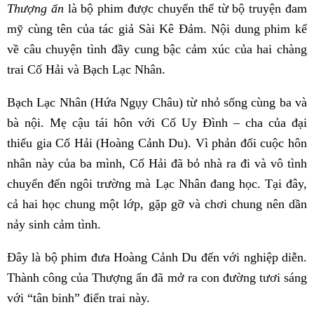
Thượng ẩn
là bộ phim được chuyển thể từ bộ truyện đam
mỹ cùng tên của tác giả Sài Kê Đảm. Nội dung phim kể
về câu chuyện tình đầy cung bậc cảm xúc của hai chàng
trai Cố Hải và Bạch Lạc Nhân.
Bạch Lạc Nhân (Hứa Ngụy Châu) từ nhỏ sống cùng ba và
bà nội. Mẹ cậu tái hôn với Cố Uy Đình – cha của đại
thiếu gia Cố Hải (Hoàng Cảnh Du). Vì phản đối cuộc hôn
nhân này của ba mình, Cố Hải đã bỏ nhà ra đi và vô tình
chuyển đến ngôi trường mà Lạc Nhân đang học. Tại đây,
cả hai học chung một lớp, gặp gỡ và chơi chung nên dần
nảy sinh cảm tình.
Đây là bộ phim đưa Hoàng Cảnh Du đến với nghiệp diễn.
Thành công của Thượng ẩn đã mở ra con đường tươi sáng
với “tân binh” điển trai này.