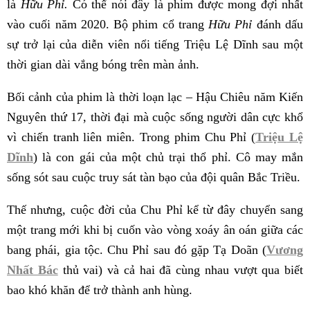
là
Hữu Phỉ.
Có thể nói đây là phim được mong đợi nhất
vào cuối năm 2020. Bộ phim cổ trang
Hữu Phỉ
đánh dấu
sự trở lại của diễn viên nổi tiếng Triệu Lệ Dĩnh sau một
thời gian dài vắng bóng trên màn ảnh.
Bối cảnh của phim là thời loạn lạc – Hậu Chiêu năm Kiến
Nguyên thứ 17, thời đại mà cuộc sống người dân cực khổ
vì chiến tranh liên miên. Trong phim Chu Phỉ (
Triệu Lệ
Dĩnh
) là con gái của một chủ trại thổ phỉ. Cô may mắn
sống sót sau cuộc truy sát tàn bạo của đội quân Bắc Triều.
Thế nhưng, cuộc đời của Chu Phỉ kể từ đây chuyển sang
một trang mới khi bị cuốn vào vòng xoáy ân oán giữa các
bang phái, gia tộc. Chu Phỉ sau đó gặp Tạ Doãn (
Vương
Nhất Bác
thủ vai) và cả hai đã cùng nhau vượt qua biết
bao khó khăn để trở thành anh hùng.