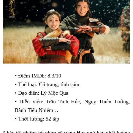
• Điểm IMDb: 8.3/10
• Thể loại: Cổ trang, tình cảm
• Đạo diễn: Lý Mộc Qua
• Diễn viên: Trần Tinh Húc, Ngụy Thiên Tường,
Bành Tiểu Nhiễm…
• Thời lượng: 52 tập
Nhắc tới những bộ phim cổ trang Hoa ngữ hay nhất không