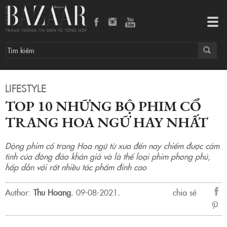
Top 10 những bộ phim cổ trang Hoa ngữ hay nhất
Tog
navi
LIFESTYLE
TOP 10 NHỮNG BỘ PHIM CỔ
TRANG HOA NGỮ HAY NHẤT
Dòng phim cổ trang Hoa ngữ từ xưa đến nay chiếm được cảm
tình của đông đảo khán giả và là thể loại phim phong phú,
hấp dẫn với rất nhiều tác phẩm đỉnh cao
Author:
Thu Hoang
.
09-08-2021.
chia sẻ
sẻ
Fac