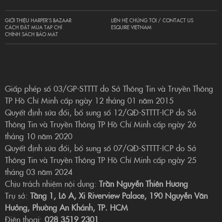
GIỚI THIỆU HARPER’S BAZAAR
LIÊN HỆ CHÚNG TÔI / CONTACT US
CÁCH ĐẶT MUA TẠP CHÍ
ESQUIRE VIETNAM
CHÍNH SÁCH BẢO MẬT
Giấp phép số 03/GP-STTTT do Sở Thông Tin và Truyền Thông
TP Hồ Chí Minh cấp ngày 12 tháng 01 năm 2015
Quyết định sửa đổi, bổ sung số 12/QĐ-STTTT-ICP do Sở
Thông Tin và Truyền Thông TP Hồ Chí Minh cấp ngày 26
tháng 10 năm 2020
Quyết định sửa đổi, bổ sung số 07/QĐ-STTTT-ICP do Sở
Thông Tin và Truyền Thông TP Hồ Chí Minh cấp ngày 25
tháng 03 năm 2024
Chịu trách nhiệm nội dung:
Trần Nguyễn Thiên Hương
Trụ sở:
Tầng 1, Lô A, Xi Riverview Palace, 190 Nguyễn Văn
Hưởng, Phường An Khánh, TP. HCM
Điện thoại:
028 3519 2301