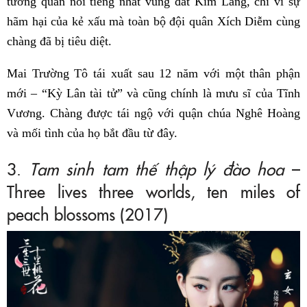
tướng quân nổi tiếng nhất vùng đất Kim Lăng, chỉ vì sự
hãm hại của kẻ xấu mà toàn bộ đội quân Xích Diễm cùng
chàng đã bị tiêu diệt.
Mai Trường Tô tái xuất sau 12 năm với một thân phận
mới – “Kỳ Lân tài tử” và cũng chính là mưu sĩ của Tĩnh
Vương. Chàng được tái ngộ với quận chúa Nghê Hoàng
và mối tình của họ bắt đầu từ đây.
3.
Tam sinh tam thế thập lý đào hoa
–
Three lives three worlds, ten miles of
peach blossoms (2017)