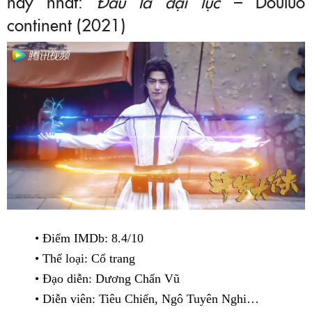
hay nhất:
Đấu la đại lục
– Douluo
continent (2021)
• Điểm IMDb: 8.4/10
• Thể loại: Cổ trang
• Đạo diễn: Dương Chấn Vũ
• Diễn viên: Tiêu Chiến, Ngô Tuyên Nghi…