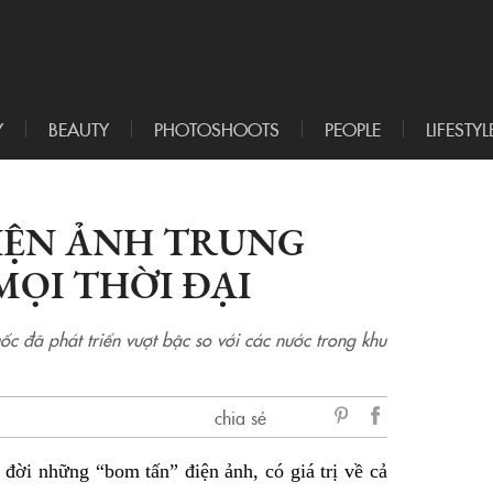
Y
BEAUTY
PHOTOSHOOTS
PEOPLE
LIFESTYL
ĐIỆN ẢNH TRUNG
ỌI THỜI ĐẠI
c đã phát triển vượt bậc so với các nước trong khu
chia sẻ
sẻ
đời những “bom tấn” điện ảnh, có giá trị về cả
Facebook