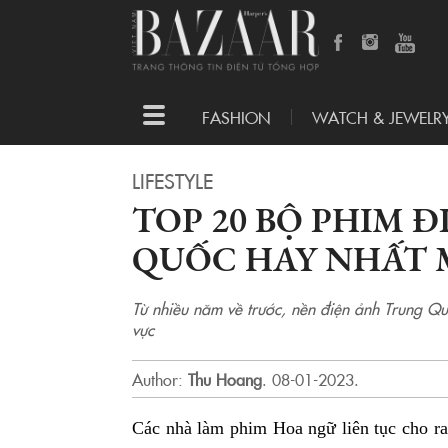
Toggle
FASHION
WATCH & JEWELR
navigation
LIFESTYLE
TOP 20 BỘ PHIM 
QUỐC HAY NHẤT M
Từ nhiều năm về trước, nền điện ảnh Trung Quố
vực
Author:
Thu Hoang
.
08-01-2023.
Các nhà làm phim Hoa ngữ liên tục cho ra 