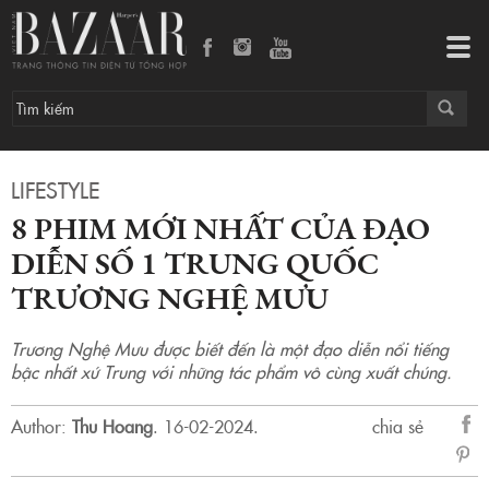
8 phim mới nhất của đạo diễn số 1 Trung Quốc Trương Nghệ Mưu
Tog
navi
LIFESTYLE
8 PHIM MỚI NHẤT CỦA ĐẠO
DIỄN SỐ 1 TRUNG QUỐC
TRƯƠNG NGHỆ MƯU
Trương Nghệ Mưu được biết đến là một đạo diễn nổi tiếng
bậc nhất xứ Trung với những tác phẩm vô cùng xuất chúng.
Author:
Thu Hoang
.
16-02-2024.
chia sẻ
sẻ
Fac