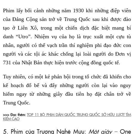
Phim lấy bối cảnh những năm 1930 khi những điệp viên
của Đảng Cộng sản trở về Trung Quốc sau khi được đào
tạo ở Liên Xô, trong một chiến dịch đặc biệt mang bí
danh “Utro”. Nhiệm vụ của họ là trục xuất một cựu tù
nhân, người có thể vạch trần thí nghiệm phi đạo đức con
người và các tội ác khác chống lại loài người do Đơn vị
731 của Nhật Bản thực hiện trước cộng đồng quốc tế.
Tuy nhiên, có một kẻ phản bội trong tổ chức đã khiến cho
kế hoạch đổ bể và đẩy những người còn lại vào nguy
hiểm ngay từ những giây đầu tiên họ đặt chân trở về
Trung Quốc.
>>> Đọc thêm:
TOP 11 BỘ PHIM DÂN QUỐC TRUNG QUỐC SỞ HỮU LƯỢT TÌM
KIẾM CAO
5. Phim của Trương Nghệ Mưu:
Một giây
– One