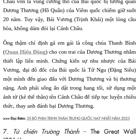
Châu vốn là vùng cương thổ của Bái quốc bị tướng quân
Dương Thương (Hồ Quân) của Viêm quốc chiếm giữ suốt
20 năm. Tuy vậy, Bái Vương (Trịnh Khải) một lòng cầu
hòa, không dám đòi lại Cảnh Châu.
Ông thậm chí định gả em gái là công chúa Thanh Bình
(
Quan Hiểu Đồng
) cho con trai của Dương Thương nhằm
thiết lập liên minh. Chứng kiến sự nhu nhược của Bái
Vương, đại đô đốc của Bái quốc là Tử Ngu (Đặng Siêu)
một mình đến giao đấu với Dương Thương và bị thương
nặng. Anh phải sống ẩn dật trong hang tối, sử dụng một
ảnh tử (kẻ thế thân) tên Cảnh Châu để tiếp tục luyện chiêu
thức, thay anh đánh bại Dương Thương.
>>> Đọc thêm:
35 BỘ PHIM TRINH THÁM TRUNG QUỐC HAY NHẤT NĂM 2023
7.
Tử chiến Trường Thành
– The Great Wall