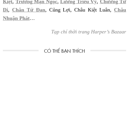
Kiệt
,
Trương Mạn Ngọc
,
Lương Triều Vỹ
,
Chương Tử
Di
,
Chân Tử Đan
, Củng Lợi, Châu Kiệt Luân,
Châu
Nhuận Phát
…
Tạp chí thời trang Harper’s Bazaar