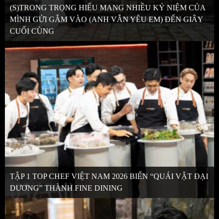
(S)TRONG TRỌNG HIẾU MANG NHIỀU KỶ NIỆM CỦA
MÌNH GỬI GẮM VÀO (ANH VẪN YÊU EM) ĐẾN GIÂY
CUỐI CÙNG
TẬP 1 TOP CHEF VIỆT NAM 2026 BIẾN “QUÁI VẬT ĐẠI
DƯƠNG” THÀNH FINE DINING