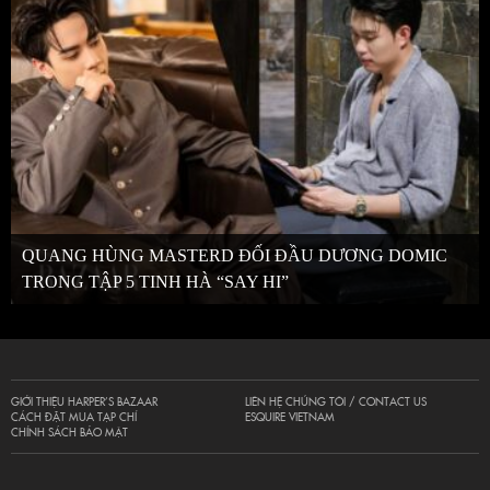
QUANG HÙNG MASTERD ĐỐI ĐẦU DƯƠNG DOMIC
TRONG TẬP 5 TINH HÀ “SAY HI”
GIỚI THIỆU HARPER’S BAZAAR
LIÊN HỆ CHÚNG TÔI / CONTACT US
CÁCH ĐẶT MUA TẠP CHÍ
ESQUIRE VIETNAM
CHÍNH SÁCH BẢO MẬT