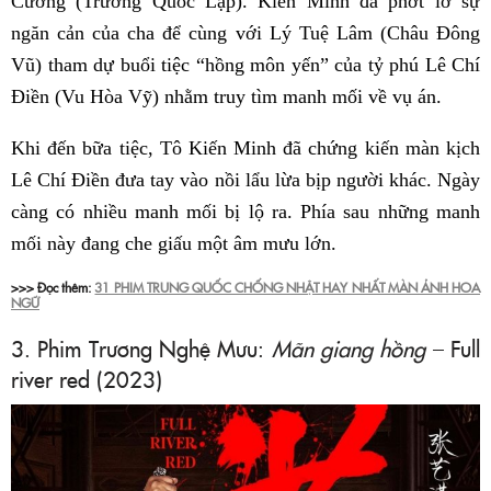
Cương (Trương Quốc Lập). Kiến Minh đã phớt lờ sự
ngăn cản của cha để cùng với Lý Tuệ Lâm (Châu Đông
Vũ) tham dự buổi tiệc “hồng môn yến” của tỷ phú Lê Chí
Điền (Vu Hòa Vỹ) nhằm truy tìm manh mối về vụ án.
Khi đến bữa tiệc, Tô Kiến Minh đã chứng kiến màn kịch
Lê Chí Điền đưa tay vào nồi lẩu lừa bịp người khác. Ngày
càng có nhiều manh mối bị lộ ra. Phía sau những manh
mối này đang che giấu một âm mưu lớn.
>>> Đọc thêm:
31 PHIM TRUNG QUỐC CHỐNG NHẬT HAY NHẤT MÀN ẢNH HOA
NGỮ
3. Phim Trương Nghệ Mưu:
Mãn giang hồng
– Full
river red (2023)