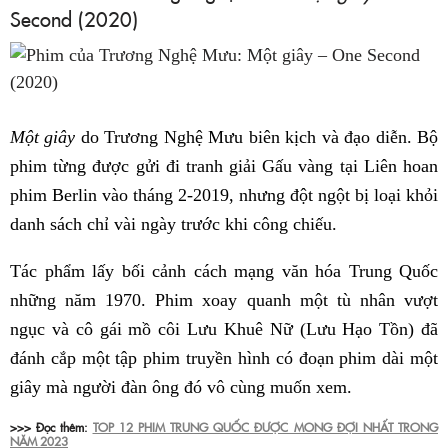
Second (2020)
Một giây
do Trương Nghệ Mưu biên kịch và đạo diễn. Bộ
phim từng được gửi đi tranh giải Gấu vàng tại Liên hoan
phim Berlin vào tháng 2-2019, nhưng đột ngột bị loại khỏi
danh sách chỉ vài ngày trước khi công chiếu.
Tác phẩm lấy bối cảnh cách mạng văn hóa Trung Quốc
những năm 1970. Phim xoay quanh một tù nhân vượt
ngục và cô gái mồ côi Lưu Khuê Nữ (Lưu Hạo Tồn) đã
đánh cắp một tập phim truyền hình có đoạn phim dài một
giây mà người đàn ông đó vô cùng muốn xem.
>>> Đọc thêm:
TOP 12 PHIM TRUNG QUỐC ĐƯỢC MONG ĐỢI NHẤT TRONG
NĂM 2023