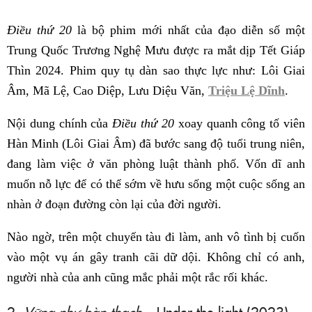
Điều thứ 20
là bộ phim mới nhất của đạo diễn số một
Trung Quốc Trương Nghệ Mưu được ra mắt dịp Tết Giáp
Thìn 2024. Phim quy tụ dàn sao thực lực như: Lôi Giai
Âm, Mã Lệ, Cao Diệp, Lưu Diệu Văn,
Triệu Lệ Dĩnh
.
Nội dung chính của
Điều thứ 20
xoay quanh công tố viên
Hàn Minh (Lôi Giai Âm) đã bước sang độ tuổi trung niên,
đang làm việc ở văn phòng luật thành phố. Vốn dĩ anh
muốn nỗ lực để có thể sớm về hưu sống một cuộc sống an
nhàn ở đoạn đường còn lại của đời người.
Nào ngờ, trên một chuyến tàu đi làm, anh vô tình bị cuốn
vào một vụ án gây tranh cãi dữ dội. Không chỉ có anh,
người nhà của anh cũng mắc phải một rắc rối khác.
2.
Vững như bàn thạch
– Under the light (2023)