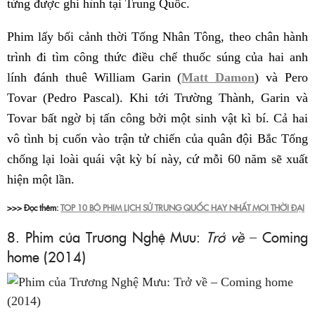
từng được ghi hình tại Trung Quốc.
Phim lấy bối cảnh thời Tống Nhân Tông, theo chân hành
trình đi tìm công thức điều chế thuốc súng của hai anh
lính đánh thuê William Garin (
Matt Damon
) và Pero
Tovar (Pedro Pascal). Khi tới Trường Thành, Garin và
Tovar bất ngờ bị tấn công bởi một sinh vật kì bí. Cả hai
vô tình bị cuốn vào trận tử chiến của quân đội Bắc Tống
chống lại loài quái vật kỳ bí này, cứ mỗi 60 năm sẽ xuất
hiện một lần.
>>> Đọc thêm:
TOP 10 BỘ PHIM LỊCH SỬ TRUNG QUỐC HAY NHẤT MỌI THỜI ĐẠI
8. Phim của Trương Nghệ Mưu:
Trở về
– Coming
home (2014)