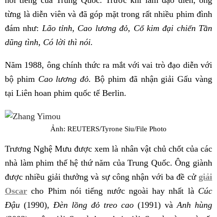
nổi tiếng của Trung Quốc. Trước khi làm đạo diễn, ông
từng là diễn viên và đã góp mặt trong rất nhiều phim đình
đám như:
Lão tỉnh, Cao lương đỏ, Cổ kim đại chiến Tần
dũng tình, Có lời thì nói.
Năm 1988, ông chính thức ra mắt với vai trò đạo diễn với
bộ phim
Cao lương đỏ.
Bộ phim đã nhận giải Gấu vàng
tại Liên hoan phim quốc tế Berlin.
Ảnh: REUTERS/Tyrone Siu/File Photo
Trương Nghệ Mưu được xem là nhân vật chủ chốt của các
nhà làm phim thế hệ thứ năm của Trung Quốc. Ông giành
được nhiều giải thưởng và sự công nhận với ba đề cử
giải
Oscar
cho Phim nói tiếng nước ngoài hay nhất là
Cúc
Đậu
(1990),
Đèn lồng đỏ treo cao
(1991) và
Anh hùng