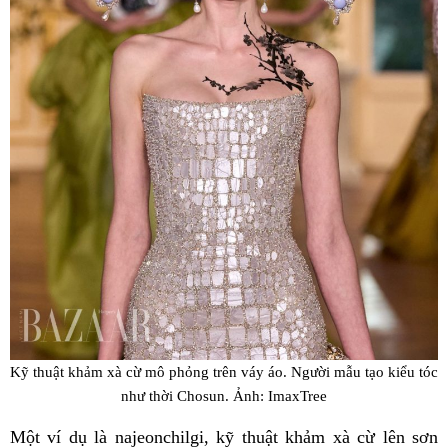
Kỹ thuật khảm xà cừ mô phỏng trên váy áo. Người mẫu tạo kiểu tóc
như thời Chosun. Ảnh: ImaxTree
Một ví dụ là najeonchilgi, kỹ thuật khảm xà cừ lên sơn