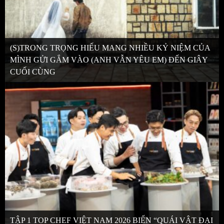
(S)TRONG TRỌNG HIẾU MANG NHIỀU KỶ NIỆM CỦA
MÌNH GỬI GẮM VÀO (ANH VẪN YÊU EM) ĐẾN GIÂY
CUỐI CÙNG
TẬP 1 TOP CHEF VIỆT NAM 2026 BIẾN “QUÁI VẬT ĐẠI