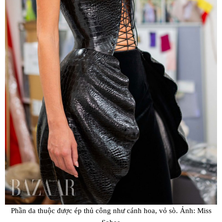
Phần da thuộc được ép thủ công như cánh hoa, vỏ sò. Ảnh: Miss