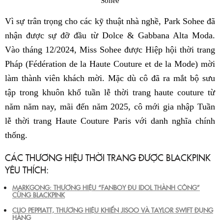
Sohee
Vì sự trân trọng cho các kỹ thuật nhà nghề, Park Sohee đã
nhận được sự đỡ đầu từ Dolce & Gabbana Alta Moda.
Vào tháng 12/2024, Miss Sohee được Hiệp hội thời trang
Pháp (Fédération de la Haute Couture et de la Mode) mời
làm thành viên khách mời. Mặc dù cô đã ra mắt bộ sưu
tập trong khuôn khổ tuần lễ thời trang haute couture từ
năm năm nay, mãi đến năm 2025, cô mới gia nhập Tuần
lễ thời trang Haute Couture Paris với danh nghĩa chính
thống.
CÁC THƯƠNG HIỆU THỜI TRANG ĐƯỢC BLACKPINK
YÊU THÍCH:
MARKGONG: THƯƠNG HIỆU “FANBOY ĐU IDOL THÀNH CÔNG”
CÙNG BLACKPINK
CLIO PEPPIATT, THƯƠNG HIỆU KHIẾN JISOO VÀ TAYLOR SWIFT ĐỤNG
HÀNG