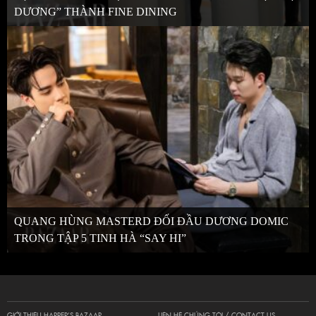
DƯƠNG” THÀNH FINE DINING
QUANG HÙNG MASTERD ĐỐI ĐẦU DƯƠNG DOMIC
TRONG TẬP 5 TINH HÀ “SAY HI”
GIỚI THIỆU HARPER’S BAZAAR
LIÊN HỆ CHÚNG TÔI / CONTACT US