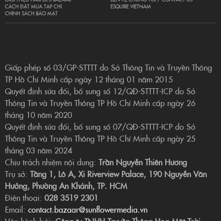
CÁCH ĐẶT MUA TẠP CHÍ
ESQUIRE VIETNAM
CHÍNH SÁCH BẢO MẬT
Giấp phép số 03/GP-STTTT do Sở Thông Tin và Truyền Thông
TP Hồ Chí Minh cấp ngày 12 tháng 01 năm 2015
Quyết định sửa đổi, bổ sung số 12/QĐ-STTTT-ICP do Sở
Thông Tin và Truyền Thông TP Hồ Chí Minh cấp ngày 26
tháng 10 năm 2020
Quyết định sửa đổi, bổ sung số 07/QĐ-STTTT-ICP do Sở
Thông Tin và Truyền Thông TP Hồ Chí Minh cấp ngày 25
tháng 03 năm 2024
Chịu trách nhiệm nội dung:
Trần Nguyễn Thiên Hương
Trụ sở:
Tầng 1, Lô A, Xi Riverview Palace, 190 Nguyễn Văn
Hưởng, Phường An Khánh, TP. HCM
Điện thoại:
028 3519 2301
Email:
contact.bazaar@sunflowermedia.vn
Vận hành bởi:
Công ty TNHH Truyền Thông Hoa Mặt Trời.