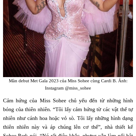
Màn debut Met Gala 2023 của Miss Sohee cùng Cardi B. Ảnh:
Instagram @miss_sohee
Cảm hứng của Miss Sohee chủ yếu đến từ những hình
bóng của thiên nhiên. “Tôi lấy cảm hứng từ các vật thể tự
nhiên như cánh hoa hoặc vỏ sò. Tôi lấy những hình dạng
thiên nhiên này và áp chúng lên cơ thể”, nhà thiết kế
Sohee Park nói. “Nó rất điêu khắc, nhưng vẫn làm nổi bật