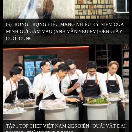
(S)TRONG TRỌNG HIẾU MANG NHIỀU KỶ NIỆM CỦA
MÌNH GỬI GẮM VÀO (ANH VẪN YÊU EM) ĐẾN GIÂY
CUỐI CÙNG
TẬP 1 TOP CHEF VIỆT NAM 2026 BIẾN “QUÁI VẬT ĐẠI