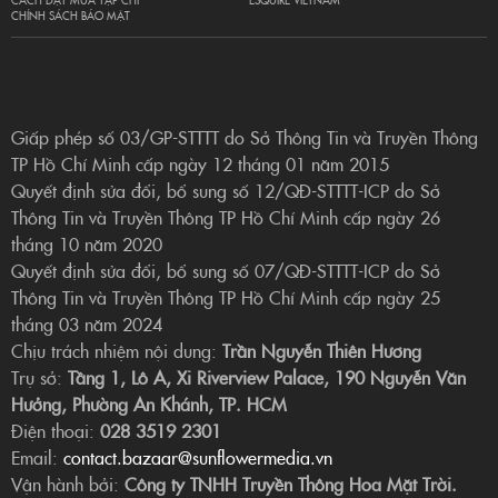
CHÍNH SÁCH BẢO MẬT
Giấp phép số 03/GP-STTTT do Sở Thông Tin và Truyền Thông
TP Hồ Chí Minh cấp ngày 12 tháng 01 năm 2015
Quyết định sửa đổi, bổ sung số 12/QĐ-STTTT-ICP do Sở
Thông Tin và Truyền Thông TP Hồ Chí Minh cấp ngày 26
tháng 10 năm 2020
Quyết định sửa đổi, bổ sung số 07/QĐ-STTTT-ICP do Sở
Thông Tin và Truyền Thông TP Hồ Chí Minh cấp ngày 25
tháng 03 năm 2024
Chịu trách nhiệm nội dung:
Trần Nguyễn Thiên Hương
Trụ sở:
Tầng 1, Lô A, Xi Riverview Palace, 190 Nguyễn Văn
Hưởng, Phường An Khánh, TP. HCM
Điện thoại:
028 3519 2301
Email:
contact.bazaar@sunflowermedia.vn
Vận hành bởi:
Công ty TNHH Truyền Thông Hoa Mặt Trời.