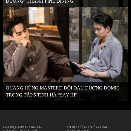
DƯƠNG” THÀNH FINE DINING
QUANG HÙNG MASTERD ĐỐI ĐẦU DƯƠNG DOMIC
TRONG TẬP 5 TINH HÀ “SAY HI”
GIỚI THIỆU HARPER’S BAZAAR
LIÊN HỆ CHÚNG TÔI / CONTACT US
CÁCH ĐẶT MUA TẠP CHÍ
ESQUIRE VIETNAM