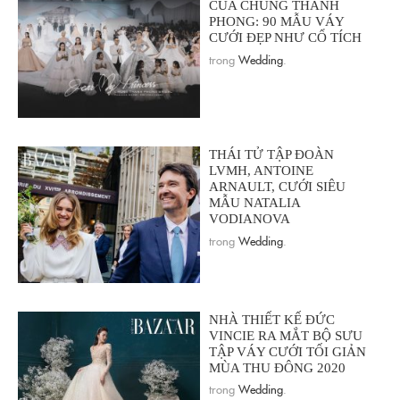
CỦA CHUNG THANH
PHONG: 90 MẪU VÁY
CƯỚI ĐẸP NHƯ CỔ TÍCH
trong
Wedding
.
THÁI TỬ TẬP ĐOÀN
LVMH, ANTOINE
ARNAULT, CƯỚI SIÊU
MẪU NATALIA
VODIANOVA
trong
Wedding
.
NHÀ THIẾT KẾ ĐỨC
VINCIE RA MẮT BỘ SƯU
TẬP VÁY CƯỚI TỐI GIẢN
MÙA THU ĐÔNG 2020
trong
Wedding
.