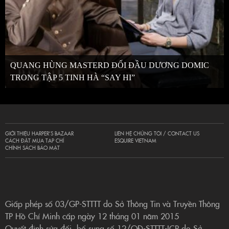
QUANG HÙNG MASTERD ĐỐI ĐẦU DƯƠNG DOMIC
TRONG TẬP 5 TINH HÀ “SAY HI”
GIỚI THIỆU HARPER’S BAZAAR
LIÊN HỆ CHÚNG TÔI / CONTACT US
CÁCH ĐẶT MUA TẠP CHÍ
ESQUIRE VIETNAM
CHÍNH SÁCH BẢO MẬT
Giấp phép số 03/GP-STTTT do Sở Thông Tin và Truyền Thông
TP Hồ Chí Minh cấp ngày 12 tháng 01 năm 2015
Quyết định sửa đổi, bổ sung số 12/QĐ-STTTT-ICP do Sở