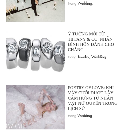
trong
Wedding
.
Ý TƯỞNG MỚI TỪ
TIFFANY & CO: NHẪN
ĐÍNH HÔN DÀNH CHO
CHÀNG
trong
Jewelry
,
Wedding
.
POETRY OF LOVE: KHI
VÁY CƯỚI ĐƯỢC LẤY
CẢM HỨNG TỪ NHÂN
VẬT NỮ QUYỀN TRONG
LỊCH SỬ
trong
Wedding
.