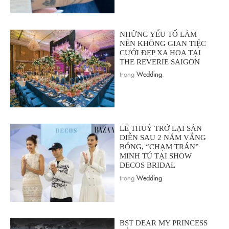
NHỮNG YẾU TỐ LÀM
NÊN KHÔNG GIAN TIỆC
CƯỚI ĐẸP XA HOA TẠI
THE REVERIE SAIGON
trong
Wedding
.
LÊ THUÝ TRỞ LẠI SÀN
DIỄN SAU 2 NĂM VẮNG
BÓNG, “CHẠM TRÁN”
MINH TÚ TẠI SHOW
DECOS BRIDAL
trong
Wedding
.
BST DEAR MY PRINCESS