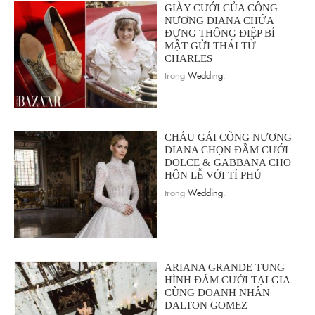
GIÀY CƯỚI CỦA CÔNG
NƯƠNG DIANA CHỨA
ĐỰNG THÔNG ĐIỆP BÍ
MẬT GỬI THÁI TỬ
CHARLES
trong
Wedding
.
CHÁU GÁI CÔNG NƯƠNG
DIANA CHỌN ĐẦM CƯỚI
DOLCE & GABBANA CHO
HÔN LỄ VỚI TỈ PHÚ
trong
Wedding
.
ARIANA GRANDE TUNG
HÌNH ĐÁM CƯỚI TẠI GIA
CÙNG DOANH NHÂN
DALTON GOMEZ