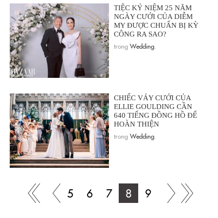
TIỆC KỶ NIỆM 25 NĂM
NGÀY CƯỚI CỦA DIỄM
MY ĐƯỢC CHUẨN BỊ KỲ
CÔNG RA SAO?
trong
Wedding
.
CHIẾC VÁY CƯỚI CỦA
ELLIE GOULDING CẦN
640 TIẾNG ĐỒNG HỒ ĐỂ
HOÀN THIỆN
trong
Wedding
.
5
6
7
8
9