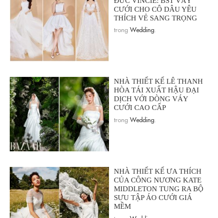
ĐỨC VINCIE: BST VÁY
CƯỚI CHO CÔ DÂU YÊU
THÍCH VẺ SANG TRỌNG
trong
Wedding
.
NHÀ THIẾT KẾ LÊ THANH
HÒA TÁI XUẤT HẬU ĐẠI
DỊCH VỚI DÒNG VÁY
CƯỚI CAO CẤP
trong
Wedding
.
NHÀ THIẾT KẾ ƯA THÍCH
CỦA CÔNG NƯƠNG KATE
MIDDLETON TUNG RA BỘ
SƯU TẬP ÁO CƯỚI GIÁ
MỀM
trong
Wedding
.