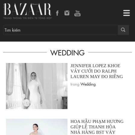
Tog
navi
WEDDING
JENNIFER LOPEZ KHOE
VÁY CƯỚI DO RALPH
LAUREN MAY ĐO RIÊNG
trong
Wedding
.
HOA HẬU PHẠM HƯƠNG
GIÚP LÊ THANH HÒA
NHÁ HÀNG BST VÁY