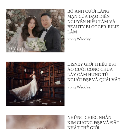
BỘ ẢNH CƯỚI LÃNG
MẠN CỦA ĐẠO DIỄN
NGUYỄN HIẾU TÂM VÀ
BEAUTY BLOGGER JULIE
LÂM
trong
Wedding
.
DISNEY GIỚI THIỆU BST
ÁO CƯỚI CÔNG CHÚA
LẤY CẢM HỨNG TỪ
NGƯỜI ĐẸP VÀ QUÁI VẬT
trong
Wedding
.
NHỮNG CHIẾC NHẪN
KIM CƯƠNG ĐẸP VÀ ĐẮT
NHẤT THẾ GIỚI