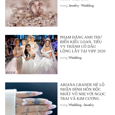
trong
Jewelry
,
Wedding
.
PHẠM ĐẶNG ANH THƯ
BIẾN KIỀU LOAN, TIỂU
VY THÀNH CÔ DÂU
LỘNG LẪY TẠI VIFF 2020
trong
Wedding
.
ARIANA GRANDE HÉ LỘ
NHẪN ĐÍNH HÔN ĐỘC
NHẤT VÔ NHỊ VỚI NGỌC
TRAI VÀ KIM CƯƠNG
trong
Wedding
,
Jewelry
.