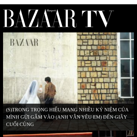
(S)TRONG TRỌNG HIẾU MANG NHIỀU KỶ NIỆM CỦA
MÌNH GỬI GẮM VÀO (ANH VẪN YÊU EM) ĐẾN GIÂY
CUỐI CÙNG