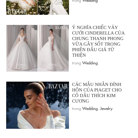
Ý NGHĨA CHIẾC VÁY
CƯỚI CINDERELLA CỦA
CHUNG THANH PHONG
VỪA GÂY SỐT TRONG
PHIÊN ĐẤU GIÁ TỪ
THIỆN
trong
Wedding
.
CÁC MẪU NHẪN ĐÍNH
HÔN CỦA PIAGET CHO
CÔ DÂU THÍCH KIM
CƯƠNG
trong
Wedding
,
Jewelry
.