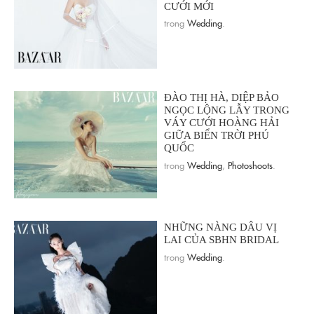
CƯỚI MỚI
trong
Wedding
.
ĐÀO THỊ HÀ, DIỆP BẢO
NGỌC LỘNG LẪY TRONG
VÁY CƯỚI HOÀNG HẢI
GIỮA BIỂN TRỜI PHÚ
QUỐC
trong
Wedding
,
Photoshoots
.
NHỮNG NÀNG DÂU VỊ
LAI CỦA SBHN BRIDAL
trong
Wedding
.