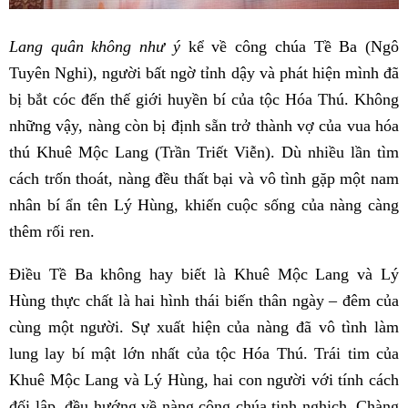
Lang quân không như ý
kể về công chúa Tề Ba (Ngô
Tuyên Nghi), người bất ngờ tỉnh dậy và phát hiện mình đã
bị bắt cóc đến thế giới huyền bí của tộc Hóa Thú. Không
những vậy, nàng còn bị định sẵn trở thành vợ của vua hóa
thú Khuê Mộc Lang (Trần Triết Viễn). Dù nhiều lần tìm
cách trốn thoát, nàng đều thất bại và vô tình gặp một nam
nhân bí ẩn tên Lý Hùng, khiến cuộc sống của nàng càng
thêm rối ren.
Điều Tề Ba không hay biết là Khuê Mộc Lang và Lý
Hùng thực chất là hai hình thái biến thân ngày – đêm của
cùng một người. Sự xuất hiện của nàng đã vô tình làm
lung lay bí mật lớn nhất của tộc Hóa Thú. Trái tim của
Khuê Mộc Lang và Lý Hùng, hai con người với tính cách
đối lập, đều hướng về nàng công chúa tinh nghịch. Chàng