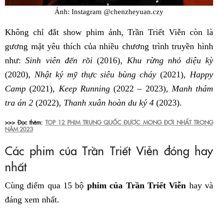
Ảnh: Instagram @chenzheyuan.czy
Không chỉ đắt show phim ảnh, Trần Triết Viễn còn là
gương mặt yêu thích của nhiều chương trình truyền hình
như:
Sinh viên đến rồi
(2016),
Khu rừng nhỏ diệu kỳ
(2020),
Nhật ký mỹ thực siêu bùng cháy
(2021),
Happy
Camp
(2021),
Keep Running
(2022 – 2023),
Manh thám
tra án 2
(2022),
Thanh xuân hoàn du ký 4
(2023).
>>> Đọc thêm:
TOP 12 PHIM TRUNG QUỐC ĐƯỢC MONG ĐỢI NHẤT TRONG
NĂM 2023
Các phim của Trần Triết Viễn đóng hay
nhất
Cùng điểm qua 15 bộ
phim của Trần Triết Viễn
hay và
đáng xem nhất.