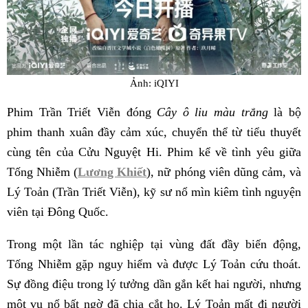
Ảnh: iQIYI
Phim Trần Triết Viễn đóng
Cây ô liu màu trắng
là bộ
phim thanh xuân đầy cảm xúc, chuyển thể từ tiểu thuyết
cùng tên của Cửu Nguyệt Hi. Phim kể về tình yêu giữa
Tống Nhiễm (
Lương Khiết
), nữ phóng viên dũng cảm, và
Lý Toản (Trần Triết Viễn), kỹ sư nổ mìn kiêm tình nguyện
viên tại Đông Quốc.
Trong một lần tác nghiệp tại vùng đất đầy biến động,
Tống Nhiễm gặp nguy hiểm và được Lý Toản cứu thoát.
Sự đồng điệu trong lý tưởng dần gắn kết hai người, nhưng
một vụ nổ bất ngờ đã chia cắt họ. Lý Toản mất đi người