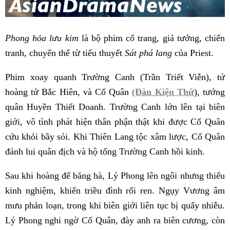
Phong hỏa lưu kim
là bộ phim cổ trang, giả tưởng, chiến
tranh, chuyển thể từ tiểu thuyết
Sát phá lang
của Priest.
Phim xoay quanh Trường Canh (Trần Triết Viễn), tứ
hoàng tử Bắc Hiên, và Cố Quân
(Đàn Kiện Thứ
), tướng
quân Huyền Thiết Doanh. Trường Canh lớn lên tại biên
giới, vô tình phát hiện thân phận thật khi được Cố Quân
cứu khỏi bầy sói. Khi Thiên Lang tộc xâm lược, Cố Quân
đánh lui quân địch và hộ tống Trường Canh hồi kinh.
Sau khi hoàng đế băng hà, Lý Phong lên ngôi nhưng thiếu
kinh nghiệm, khiến triều đình rối ren. Ngụy Vương âm
mưu phản loạn, trong khi biên giới liên tục bị quấy nhiễu.
Lý Phong nghi ngờ Cố Quân, đày anh ra biên cương, còn