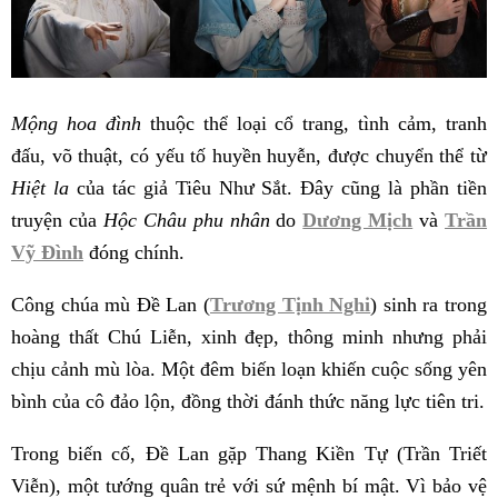
Mộng hoa đình
thuộc thể loại cổ trang, tình cảm, tranh
đấu, võ thuật, có yếu tố huyền huyễn, được chuyển thể từ
Hiệt la
của tác giả Tiêu Như Sắt. Đây cũng là phần tiền
truyện của
Hộc Châu phu nhân
do
Dương Mịch
và
Trần
Vỹ Đình
đóng chính.
Công chúa mù Đề Lan (
Trương Tịnh Nghi
) sinh ra trong
hoàng thất Chú Liễn, xinh đẹp, thông minh nhưng phải
chịu cảnh mù lòa. Một đêm biến loạn khiến cuộc sống yên
bình của cô đảo lộn, đồng thời đánh thức năng lực tiên tri.
Trong biến cố, Đề Lan gặp Thang Kiền Tự (Trần Triết
Viễn), một tướng quân trẻ với sứ mệnh bí mật. Vì bảo vệ