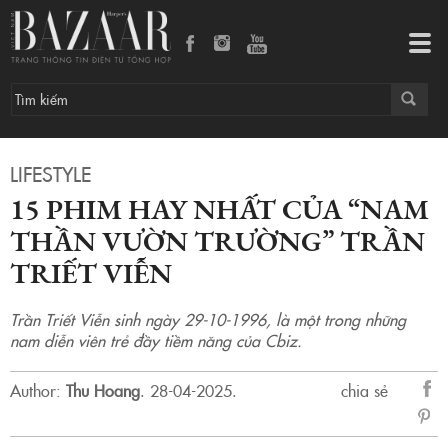
15 phim hay nhất của “nam thần vườn trường” Trần Triết Viễn
Tog
navi
LIFESTYLE
15 PHIM HAY NHẤT CỦA “NAM
THẦN VƯỜN TRƯỜNG” TRẦN
TRIẾT VIỄN
Trần Triết Viễn sinh ngày 29-10-1996, là một trong những
nam diễn viên trẻ đầy tiềm năng của Cbiz.
Author:
Thu Hoang
.
28-04-2025.
chia sẻ
sẻ
Fac