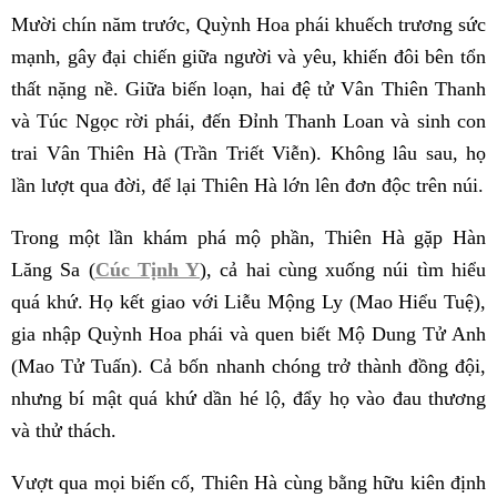
Mười chín năm trước, Quỳnh Hoa phái khuếch trương sức
mạnh, gây đại chiến giữa người và yêu, khiến đôi bên tổn
thất nặng nề. Giữa biến loạn, hai đệ tử Vân Thiên Thanh
và Túc Ngọc rời phái, đến Đỉnh Thanh Loan và sinh con
trai Vân Thiên Hà (Trần Triết Viễn). Không lâu sau, họ
lần lượt qua đời, để lại Thiên Hà lớn lên đơn độc trên núi.
Trong một lần khám phá mộ phần, Thiên Hà gặp Hàn
Lăng Sa (
Cúc Tịnh Y
), cả hai cùng xuống núi tìm hiểu
quá khứ. Họ kết giao với Liễu Mộng Ly (Mao Hiểu Tuệ),
gia nhập Quỳnh Hoa phái và quen biết Mộ Dung Tử Anh
(Mao Tử Tuấn). Cả bốn nhanh chóng trở thành đồng đội,
nhưng bí mật quá khứ dần hé lộ, đẩy họ vào đau thương
và thử thách.
Vượt qua mọi biến cố, Thiên Hà cùng bằng hữu kiên định