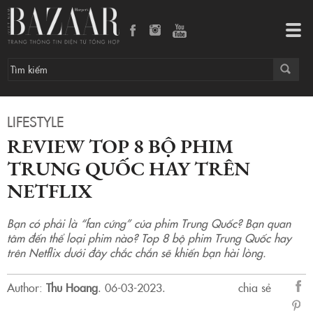
Review top 8 bộ phim Trung Quốc hay trên Netflix
Tog
navi
LIFESTYLE
REVIEW TOP 8 BỘ PHIM
TRUNG QUỐC HAY TRÊN
NETFLIX
Bạn có phải là “fan cứng” của phim Trung Quốc? Bạn quan
tâm đến thể loại phim nào? Top 8 bộ phim Trung Quốc hay
trên Netflix dưới đây chắc chắn sẽ khiến bạn hài lòng.
Author:
Thu Hoang
.
06-03-2023.
chia sẻ
sẻ