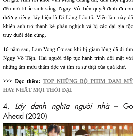
đến nơi khác sinh sống. Ngụy Vô Tiện quyết định đi con
đường riêng, lấy hiệu là Di Lăng Lão tổ. Việc làm này đã
khiến anh trở thành kẻ phản nghịch và bị các đại gia tộc
truy đuổi đến cùng.
16 năm sau, Lam Vong Cơ sau khi bị giam lỏng đã đi tìm
Ngụy Vô Tiện. Hai người tiếp tục hành trình đối mặt với
những âm mưu thâm độc và tìm ra sự thật của quá khứ.
>>> Đọc thêm:
TOP NHỮNG BỘ PHIM ĐAM MỸ
HAY NHẤT MỌI THỜI ĐẠI
4.
Lấy danh nghĩa người nhà
– Go
Ahead (2020)