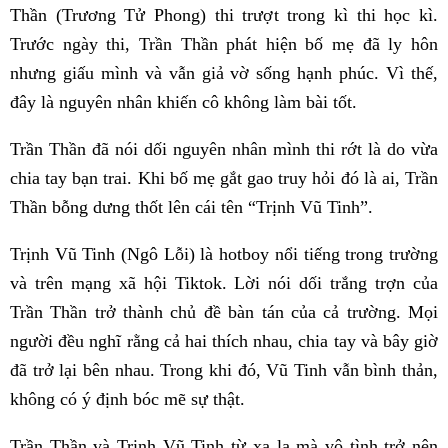
Thần (Trương Tử Phong) thi trượt trong kì thi học kì.
Trước ngày thi, Trần Thần phát hiện bố mẹ đã ly hôn
nhưng giấu mình và vẫn giả vờ sống hạnh phúc. Vì thế,
đây là nguyên nhân khiến cô không làm bài tốt.
Trần Thần đã nói dối nguyên nhân mình thi rớt là do vừa
chia tay bạn trai. Khi bố mẹ gắt gao truy hỏi đó là ai, Trần
Thần bỗng dưng thốt lên cái tên “Trịnh Vũ Tinh”.
Trịnh Vũ Tinh (Ngô Lỗi) là hotboy nổi tiếng trong trường
và trên mạng xã hội Tiktok. Lời nói dối trắng trợn của
Trần Thần trở thành chủ đề bàn tán của cả trường. Mọi
người đều nghĩ rằng cả hai thích nhau, chia tay và bây giờ
đã trở lại bên nhau. Trong khi đó, Vũ Tinh vẫn bình thản,
không có ý định bóc mẽ sự thật.
Trần Thần và Trịnh Vũ Tinh từ xa lạ mà vô tình trở nên