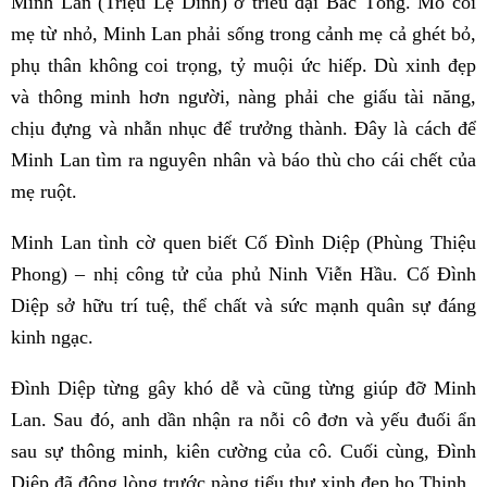
Minh Lan (Triệu Lệ Dĩnh) ở triều đại Bắc Tống. Mồ côi
mẹ từ nhỏ, Minh Lan phải sống trong cảnh mẹ cả ghét bỏ,
phụ thân không coi trọng, tỷ muội ức hiếp. Dù xinh đẹp
và thông minh hơn người, nàng phải che giấu tài năng,
chịu đựng và nhẫn nhục để trưởng thành. Đây là cách để
Minh Lan tìm ra nguyên nhân và báo thù cho cái chết của
mẹ ruột.
Minh Lan tình cờ quen biết Cố Đình Diệp (Phùng Thiệu
Phong) – nhị công tử của phủ Ninh Viễn Hầu. Cố Đình
Diệp sở hữu trí tuệ, thể chất và sức mạnh quân sự đáng
kinh ngạc.
Đình Diệp từng gây khó dễ và cũng từng giúp đỡ Minh
Lan. Sau đó, anh dần nhận ra nỗi cô đơn và yếu đuối ẩn
sau sự thông minh, kiên cường của cô. Cuối cùng, Đình
Diệp đã động lòng trước nàng tiểu thư xinh đẹp họ Thịnh.