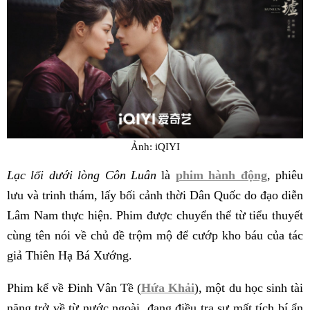
Ảnh: iQIYI
Lạc lối dưới lòng Côn Luân
là
phim hành động
, phiêu
lưu và trinh thám, lấy bối cảnh thời Dân Quốc do đạo diễn
Lâm Nam thực hiện. Phim được chuyển thể từ tiểu thuyết
cùng tên nói về chủ đề trộm mộ để cướp kho báu của tác
giả Thiên Hạ Bá Xướng.
Phim kể về Đinh Vân Tề (
Hứa Khải
), một du học sinh tài
năng trở về từ nước ngoài, đang điều tra sự mất tích bí ẩn