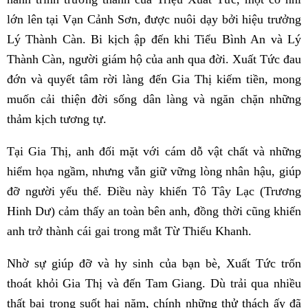
lớn lên tại Vạn Cảnh Sơn, được nuôi dạy bởi hiệu trưởng
Lý Thành Càn. Bi kịch ập đến khi Tiểu Bình An và Lý
Thành Càn, người giám hộ của anh qua đời. Xuất Tức đau
đớn và quyết tâm rời làng đến Gia Thị kiếm tiền, mong
muốn cải thiện đời sống dân làng và ngăn chặn những
thảm kịch tương tự.
Tại Gia Thị, anh đối mặt với cám dỗ vật chất và những
hiểm họa ngầm, nhưng vẫn giữ vững lòng nhân hậu, giúp
đỡ người yếu thế. Điều này khiến Tô Tây Lạc (Trương
Hinh Dư) cảm thấy an toàn bên anh, đồng thời cũng khiến
anh trở thành cái gai trong mắt Từ Thiếu Khanh.
Nhờ sự giúp đỡ và hy sinh của bạn bè, Xuất Tức trốn
thoát khỏi Gia Thị và đến Tam Giang. Dù trải qua nhiều
thất bại trong suốt hai năm, chính những thử thách ấy đã