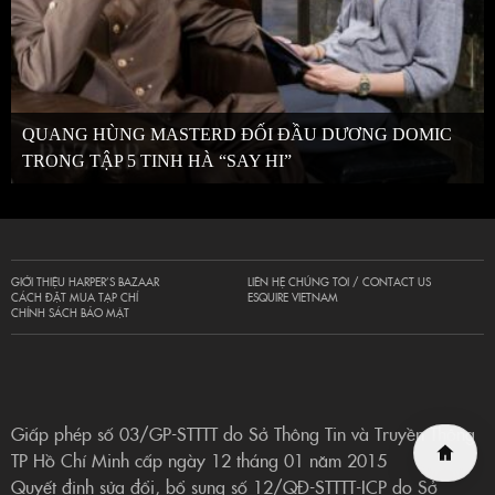
QUANG HÙNG MASTERD ĐỐI ĐẦU DƯƠNG DOMIC
TRONG TẬP 5 TINH HÀ “SAY HI”
GIỚI THIỆU HARPER’S BAZAAR
LIÊN HỆ CHÚNG TÔI / CONTACT US
CÁCH ĐẶT MUA TẠP CHÍ
ESQUIRE VIETNAM
CHÍNH SÁCH BẢO MẬT
Giấp phép số 03/GP-STTTT do Sở Thông Tin và Truyền Thông
TP Hồ Chí Minh cấp ngày 12 tháng 01 năm 2015
Quyết định sửa đổi, bổ sung số 12/QĐ-STTTT-ICP do Sở