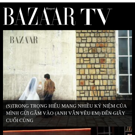
(S)TRONG TRỌNG HIẾU MANG NHIỀU KỶ NIỆM CỦA
MÌNH GỬI GẮM VÀO (ANH VẪN YÊU EM) ĐẾN GIÂY
CUỐI CÙNG