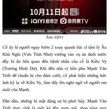
Ảnh: iQIYI
Cô ấy là người nguy hiểm 2
xoay quanh bác sĩ tâm lý Âu
Khả Nghi (Vưu Tĩnh Như) vướng vào vụ án đuối nước
đầy bí ẩn liên quan đến bệnh nhân của cô là Kiều Vy
(Trương Hinh Dư). Khi đến nhà vị hôn phu Mạnh Văn
Triết để chuẩn bị cho đám cưới, cô phát hiện những bức
ảnh kỳ lạ về Kiều Vy, làm dấy lên nghi ngờ về người em
nuôi của Mạnh.
Dần dần, những bí mật đáng sợ bị phơi bày. Mạnh Văn
Triết thực chất là một kẻ đầy mưu mô, thao túng mọi