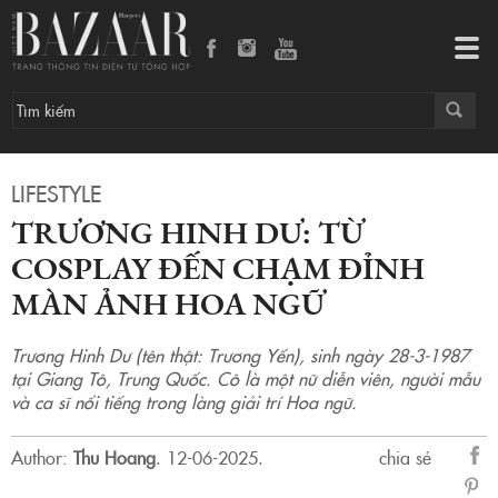
Trương Hinh Dư: Từ cosplay đến chạm đỉnh màn ảnh Hoa ngữ
Tog
navi
LIFESTYLE
TRƯƠNG HINH DƯ: TỪ
COSPLAY ĐẾN CHẠM ĐỈNH
MÀN ẢNH HOA NGỮ
Trương Hinh Dư (tên thật: Trương Yến), sinh ngày 28-3-1987
tại Giang Tô, Trung Quốc. Cô là một nữ diễn viên, người mẫu
và ca sĩ nổi tiếng trong làng giải trí Hoa ngữ.
Author:
Thu Hoang
.
12-06-2025.
chia sẻ
sẻ