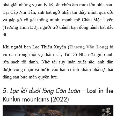
phá giải những vụ án ly kỳ, ẩn chứa âm mưu lớn phía sau.
Tại Cáp Nhĩ Tân, anh bất ngờ nhận tin thầy mình qua đời
và gặp gỡ cô gái thông minh, mạnh mẽ Châu Mặc Uyển
(Trương Hinh Dư), người trở thành bạn đồng hành bất đắc
dĩ.
Khi người bạn Lạc Thiếu Xuyên (
Trương Vân Long
) bị
vu oan trong một vụ thảm sát, Tư Đồ Nhan đã giúp anh
rửa sạch tội danh. Nhờ tài suy luận xuất sắc, anh dần
được công nhận và bước vào hành trình khám phá sự thật
đằng sau bức màn quyền lực.
5.
Lạc lối dưới lòng Côn Luân
– Lost in the
Kunlun mountains (2022)