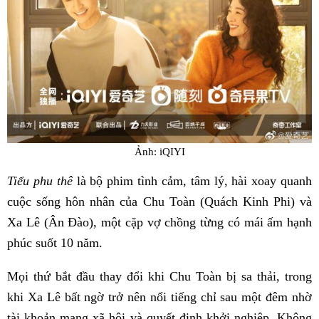
Ảnh: iQIYI
Tiểu phu thê
là bộ phim tình cảm, tâm lý, hài xoay quanh
cuộc sống hôn nhân của Chu Toàn (Quách Kinh Phi) và
Xa Lê (Ân Đào), một cặp vợ chồng từng có mái ấm hạnh
phúc suốt 10 năm.
Mọi thứ bắt đầu thay đổi khi Chu Toàn bị sa thải, trong
khi Xa Lê bất ngờ trở nên nổi tiếng chỉ sau một đêm nhờ
tài khoản mạng xã hội và quyết định khởi nghiệp. Không