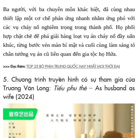
Ba người, với ba chuyên môn khác biệt, đã cùng nhau
thiết lập một cơ chế phản ứng nhanh nhằm ứng phó với
các vụ cháy nổ nghiêm trọng trong thành phố. Họ phối
hợp chặt chẽ để phá giải hàng loạt vụ án cháy nổ đầy uẩn
khúc, từng bước vén màn bí mật và cuối cùng làm sáng tỏ
chân tướng vụ án cũ liên quan đến gia tộc họ Hứa.
>>> Đọc thêm:
TOP 25 BỘ PHIM TRUNG QUỐC HAY NHẤT MỌI THỜI ĐẠI
5. Chương trình truyền hình có sự tham gia của
Trương Vân Long:
Tiểu phu thê
– As husband as
wife (2024)