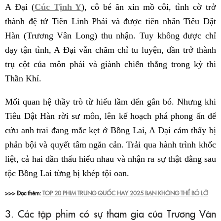
A Đại (
Cúc Tịnh Y
), cô bé ăn xin mồ côi, tình cờ trở
thành đệ tử Tiên Linh Phái và được tiên nhân Tiêu Dật
Hàn (Trương Vân Long) thu nhận. Tuy không được chỉ
dạy tận tình, A Đại vẫn chăm chỉ tu luyện, dần trở thành
trụ cột của môn phái và giành chiến thắng trong kỳ thi
Thần Khí.
Mối quan hệ thầy trò từ hiểu lầm đến gắn bó. Nhưng khi
Tiêu Dật Hàn rời sư môn, lên kế hoạch phá phong ấn để
cứu anh trai đang mắc kẹt ở Bồng Lai, A Đại cảm thấy bị
phản bội và quyết tâm ngăn cản. Trải qua hành trình khốc
liệt, cả hai dần thấu hiểu nhau và nhận ra sự thật đằng sau
tộc Bồng Lai từng bị khép tội oan.
>>> Đọc thêm:
TOP 20 PHIM TRUNG QUỐC HAY 2025 BẠN KHÔNG THỂ BỎ LỠ
3. Các tập phim có sự tham gia của Trương Vân