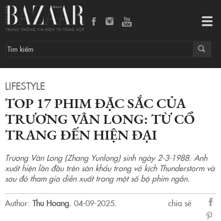
Top 17 phim đặc sắc của Trương Vân Long: từ cổ trang đến hiện đại
Tog
navi
LIFESTYLE
TOP 17 PHIM ĐẶC SẮC CỦA
TRƯƠNG VÂN LONG: TỪ CỔ
TRANG ĐẾN HIỆN ĐẠI
Trương Vân Long (Zhang Yunlong) sinh ngày 2-3-1988. Anh
xuất hiện lần đầu trên sân khấu trong vở kịch Thunderstorm và
sau đó tham gia diễn xuất trong một số bộ phim ngắn.
Author:
Thu Hoang
.
04-09-2025.
chia sẻ
sẻ