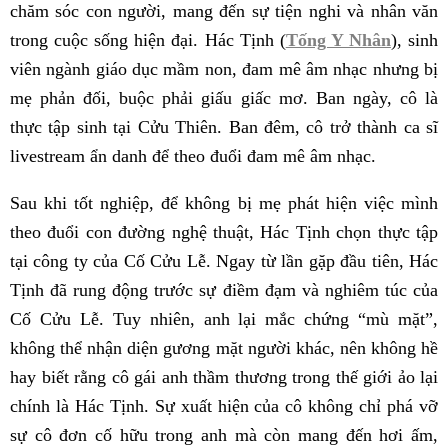
chăm sóc con người, mang đến sự tiện nghi và nhân văn
trong cuộc sống hiện đại. Hác Tịnh (
Tống Y Nhân
), sinh
viên ngành giáo dục mầm non, đam mê âm nhạc nhưng bị
mẹ phản đối, buộc phải giấu giấc mơ. Ban ngày, cô là
thực tập sinh tại Cửu Thiên. Ban đêm, cô trở thành ca sĩ
livestream ẩn danh để theo đuổi đam mê âm nhạc.
Sau khi tốt nghiệp, để không bị mẹ phát hiện việc mình
theo đuổi con đường nghệ thuật, Hác Tịnh chọn thực tập
tại công ty của Cố Cửu Lễ. Ngay từ lần gặp đầu tiên, Hác
Tịnh đã rung động trước sự điềm đạm và nghiêm túc của
Cố Cửu Lễ. Tuy nhiên, anh lại mắc chứng “mù mặt”,
không thể nhận diện gương mặt người khác, nên không hề
hay biết rằng cô gái anh thầm thương trong thế giới ảo lại
chính là Hác Tịnh. Sự xuất hiện của cô không chỉ phá vỡ
sự cô đơn cố hữu trong anh mà còn mang đến hơi ấm,