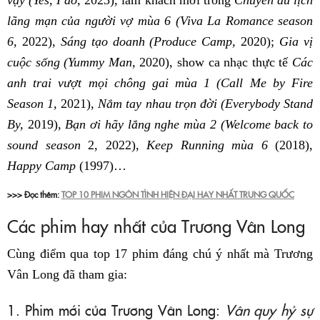
vậy (Yes, I do,
2023), làm khách mời trong
Chuyến du lịch
lãng mạn của người vợ mùa 6 (Viva La Romance season
6,
2022),
Sáng tạo doanh (Produce Camp,
2020);
Gia vị
cuộc sống (Yummy Man,
2020), show ca nhạc thực tế
Các
anh trai vượt mọi chông gai mùa 1
(Call Me by Fire
Season 1,
2021),
Nắm tay nhau trọn đời (Everybody Stand
By,
2019),
Bạn ơi hãy lắng nghe mùa 2 (Welcome back to
sound season
2, 2022),
Keep Running mùa 6
(2018),
Happy Camp
(1997)…
>>> Đọc thêm:
TOP 10 PHIM NGÔN TÌNH HIỆN ĐẠI HAY NHẤT TRUNG QUỐC
Các phim hay nhất của Trương Vân Long
Cùng điểm qua top 17 phim đáng chú ý nhất mà Trương
Vân Long đã tham gia:
1. Phim mới của Trương Vân Long:
Vân quy hỷ sự