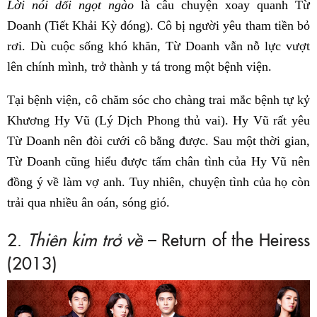
Lời nói dối ngọt ngào
là câu chuyện xoay quanh Từ
Doanh (Tiết Khải Kỳ đóng). Cô bị người yêu tham tiền bỏ
rơi. Dù cuộc sống khó khăn, Từ Doanh vẫn nỗ lực vượt
lên chính mình, trở thành y tá trong một bệnh viện.
Tại bệnh viện, cô chăm sóc cho chàng trai mắc bệnh tự kỷ
Khương Hy Vũ (Lý Dịch Phong thủ vai). Hy Vũ rất yêu
Từ Doanh nên đòi cưới cô bằng được. Sau một thời gian,
Từ Doanh cũng hiểu được tấm chân tình của Hy Vũ nên
đồng ý về làm vợ anh. Tuy nhiên, chuyện tình của họ còn
trải qua nhiều ân oán, sóng gió.
2.
Thiên kim trở về
– Return of the Heiress
(2013)