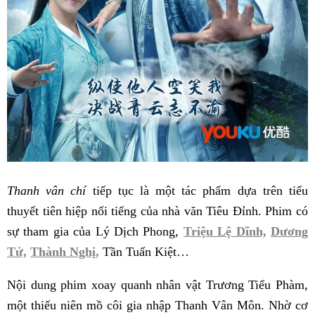
Thanh vân chí
tiếp tục là một tác phẩm dựa trên tiểu
thuyết tiên hiệp nổi tiếng của nhà văn Tiêu Đỉnh. Phim có
sự tham gia của Lý Dịch Phong,
Triệu Lệ Dĩnh,
Dương
Tử,
Thành Nghị,
Tần Tuấn Kiệt…
Nội dung phim xoay quanh nhân vật Trương Tiểu Phàm,
một thiếu niên mồ côi gia nhập Thanh Vân Môn. Nhờ cơ