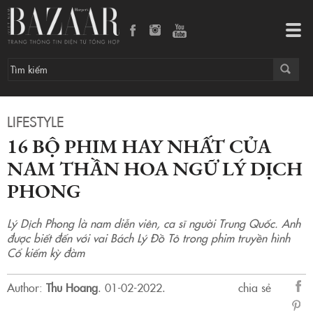
16 bộ phim hay nhất của nam thần Hoa ngữ Lý Dịch Phong
Tog
navi
LIFESTYLE
16 BỘ PHIM HAY NHẤT CỦA
NAM THẦN HOA NGỮ LÝ DỊCH
PHONG
Lý Dịch Phong là nam diễn viên, ca sĩ người Trung Quốc. Anh
được biết đến với vai Bách Lý Đồ Tô trong phim truyền hình
Cổ kiếm kỳ đàm
Author:
Thu Hoang
.
01-02-2022.
chia sẻ
sẻ