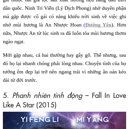
dân quốc. Ninh Trí Viễn (Lý Dịch Phong) nhờ duyên phận
mà gặp được cô gái có năng khiếu trời sinh về việc ghi
nhớ mùi hương là An Nhược Hoan
(
Đường
Yên
). Hơn
nữa, Nhược An từ lúc sinh ra đã luôn tỏa mùi hương thơm
ngào ngạt.
Mới gặp nhau, cả hai thường hay gây gổ. Thế nhưng, sau
đó họ lại nhanh chóng phải lòng nhau. Chuyện tình của họ
tưởng êm đẹp lại trở nên ngang trái vì những ân oán kéo
dài từ đời trước.
5.
Phanh nhiên tinh động
– Fall In Love
Like A Star (2015)