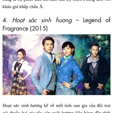
khán giả khắp châu Á.
4.
Hoạt sắc sinh hương
– Legend of
Fragrance (2015)
Hoạt sắc sinh hương
kể về mối tình oan gia của đôi trai
gái thuộc hai gia tộc sản xuất hương liệu hàng đầu thời