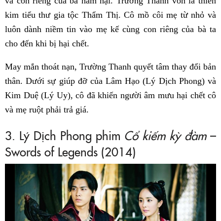
và con riêng của bà hãm hại. Trường Thanh vốn là thiên
kim tiểu thư gia tộc Thẩm Thị. Cô mồ côi mẹ từ nhỏ và
luôn dành niềm tin vào mẹ kế cùng con riêng của bà ta
cho đến khi bị hại chết.
May mắn thoát nạn, Trường Thanh quyết tâm thay đổi bản
thân. Dưới sự giúp đỡ của Lâm Hạo (Lý Dịch Phong) và
Kim Duệ (Lý Uy), cô đã khiến người âm mưu hại chết cô
và mẹ ruột phải trả giá.
3. Lý Dịch Phong phim
Cổ kiếm kỳ đàm
–
Swords of Legends (2014)