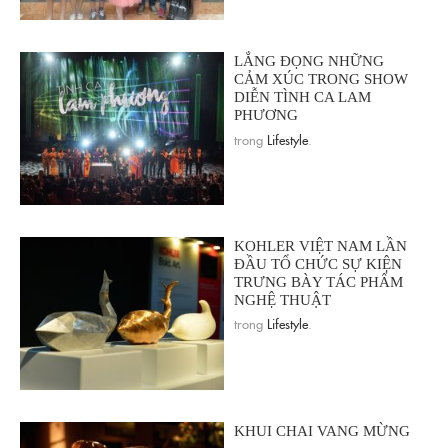
LẮNG ĐỌNG NHỮNG
CẢM XÚC TRONG SHOW
DIỄN TÌNH CA LAM
PHƯƠNG
trong
Lifestyle
.
KOHLER VIỆT NAM LẦN
ĐẦU TỔ CHỨC SỰ KIỆN
TRƯNG BÀY TÁC PHẨM
NGHỆ THUẬT
trong
Lifestyle
.
KHUI CHAI VANG MỪNG