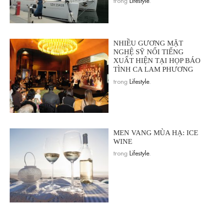
NHIỀU GƯƠNG MẶT
NGHỆ SỸ NỔI TIẾNG
XUẤT HIỆN TẠI HỌP BÁO
TÌNH CA LAM PHƯƠNG
trong
Lifestyle
.
MEN VANG MÙA HẠ: ICE
WINE
trong
Lifestyle
.