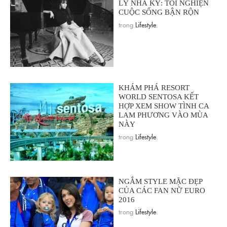
LÝ NHÃ KỲ: TÔI NGHIỆN
CUỘC SỐNG BẬN RỘN
trong
Lifestyle
.
KHÁM PHÁ RESORT
WORLD SENTOSA KẾT
HỢP XEM SHOW TÌNH CA
LAM PHƯƠNG VÀO MÙA
NÀY
trong
Lifestyle
.
NGẮM STYLE MẶC ĐẸP
CỦA CÁC FAN NỮ EURO
2016
trong
Lifestyle
.