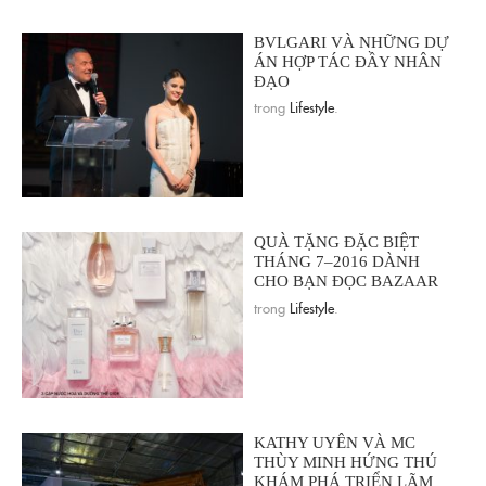
BVLGARI VÀ NHỮNG DỰ
ÁN HỢP TÁC ĐẦY NHÂN
ĐẠO
trong
Lifestyle
.
QUÀ TẶNG ĐẶC BIỆT
THÁNG 7–2016 DÀNH
CHO BẠN ĐỌC BAZAAR
trong
Lifestyle
.
KATHY UYÊN VÀ MC
THÙY MINH HỨNG THÚ
KHÁM PHÁ TRIỂN LÃM