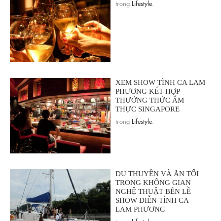
trong
Lifestyle
.
XEM SHOW TÌNH CA LAM
PHƯƠNG KẾT HỢP
THƯỞNG THỨC ẨM
THỰC SINGAPORE
trong
Lifestyle
.
DU THUYỀN VÀ ĂN TỐI
TRONG KHÔNG GIAN
NGHỆ THUẬT BÊN LỀ
SHOW DIỄN TÌNH CA
LAM PHƯƠNG
trong
Lifestyle
.