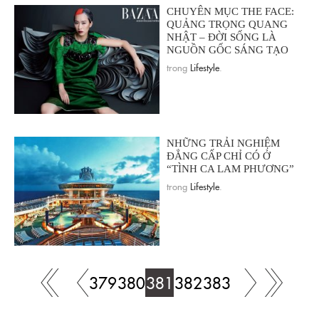
CHUYÊN MỤC THE FACE:
QUẢNG TRỌNG QUANG
NHẬT – ĐỜI SỐNG LÀ
NGUỒN GỐC SÁNG TẠO
trong
Lifestyle
.
NHỮNG TRẢI NGHIỆM
ĐẲNG CẤP CHỈ CÓ Ở
“TÌNH CA LAM PHƯƠNG”
trong
Lifestyle
.
379
380
381
382
383