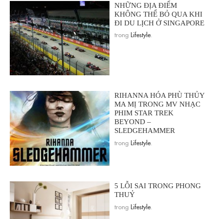
NHỮNG ĐỊA ĐIỂM
KHÔNG THỂ BỎ QUA KHI
ĐI DU LỊCH Ở SINGAPORE
trong
Lifestyle
.
RIHANNA HÓA PHÙ THỦY
MA MỊ TRONG MV NHẠC
PHIM STAR TREK
BEYOND –
SLEDGEHAMMER
trong
Lifestyle
.
5 LỖI SAI TRONG PHONG
THUỶ
trong
Lifestyle
.