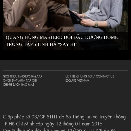
QUANG HÙNG MASTERD ĐỐI ĐẦU DƯƠNG DOMIC
TRONG TẬP 5 TINH HÀ “SAY HI”
GIỚI THIỆU HARPER’S BAZAAR
LIÊN HỆ CHÚNG TÔI / CONTACT US
CÁCH ĐẶT MUA TẠP CHÍ
ESQUIRE VIETNAM
CHÍNH SÁCH BẢO MẬT
Giấp phép số 03/GP-STTTT do Sở Thông Tin và Truyền Thông
TP Hồ Chí Minh cấp ngày 12 tháng 01 năm 2015
Quyết định sửa đổi, bổ sung số 12/QĐ-STTTT-ICP do Sở