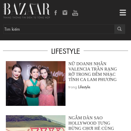
Tog
navi
LIFESTYLE
NỮ DOANH NHÂN
VALENCIA TRẦN RẠNG
RỠ TRONG ĐÊM NHẠC
TÌNH CA LAM PHƯƠNG
trong
Lifestyle
.
NGẮM DÀN SAO
HOLLYWOOD TƯNG
BỪNG CHƠI HÈ CÙNG