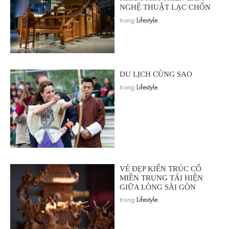
NGHỆ THUẬT LẠC CHỐN
trong
Lifestyle
.
DU LỊCH CÙNG SAO
trong
Lifestyle
.
VẺ ĐẸP KIẾN TRÚC CỔ
MIỀN TRUNG TÁI HIỆN
GIỮA LÒNG SÀI GÒN
trong
Lifestyle
.