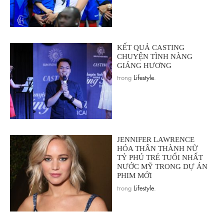
KẾT QUẢ CASTING
CHUYỆN TÌNH NÀNG
GIÁNG HƯƠNG
trong
Lifestyle
.
JENNIFER LAWRENCE
HÓA THÂN THÀNH NỮ
TỶ PHÚ TRẺ TUỔI NHẤT
NƯỚC MỸ TRONG DỰ ÁN
PHIM MỚI
trong
Lifestyle
.