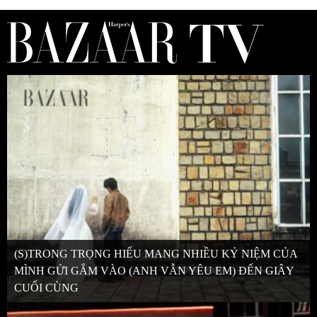
(S)TRONG TRỌNG HIẾU MANG NHIỀU KỶ NIỆM CỦA
MÌNH GỬI GẮM VÀO (ANH VẪN YÊU EM) ĐẾN GIÂY
CUỐI CÙNG