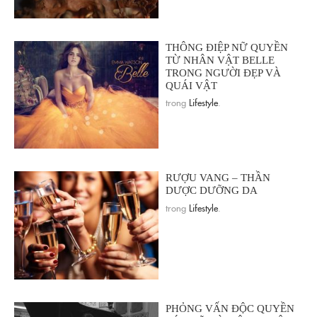
THÔNG ĐIỆP NỮ QUYỀN
TỪ NHÂN VẬT BELLE
TRONG NGƯỜI ĐẸP VÀ
QUÁI VẬT
trong
Lifestyle
.
RƯỢU VANG – THẦN
DƯỢC DƯỠNG DA
trong
Lifestyle
.
PHỎNG VẤN ĐỘC QUYỀN