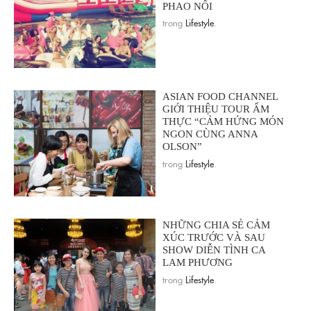
PHAO NỔI
trong
Lifestyle
.
ASIAN FOOD CHANNEL
GIỚI THIỆU TOUR ẨM
THỰC “CẢM HỨNG MÓN
NGON CÙNG ANNA
OLSON”
trong
Lifestyle
.
NHỮNG CHIA SẺ CẢM
XÚC TRƯỚC VÀ SAU
SHOW DIỄN TÌNH CA
LAM PHƯƠNG
trong
Lifestyle
.