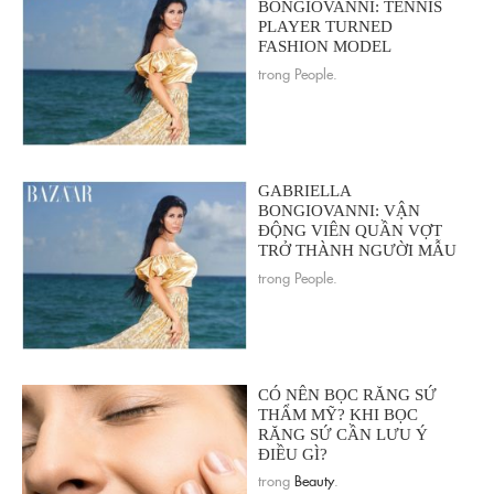
BONGIOVANNI: TENNIS
PLAYER TURNED
FASHION MODEL
trong People.
GABRIELLA
BONGIOVANNI: VẬN
ĐỘNG VIÊN QUẦN VỢT
TRỞ THÀNH NGƯỜI MẪU
trong People.
CÓ NÊN BỌC RĂNG SỨ
THẨM MỸ? KHI BỌC
RĂNG SỨ CẦN LƯU Ý
ĐIỀU GÌ?
trong
Beauty
.