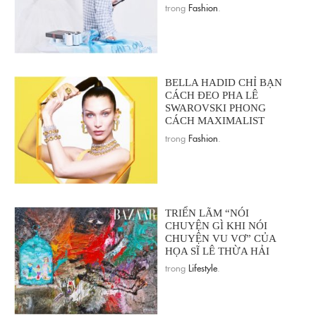
trong
Fashion
.
BELLA HADID CHỈ BẠN
CÁCH ĐEO PHA LÊ
SWAROVSKI PHONG
CÁCH MAXIMALIST
trong
Fashion
.
TRIỂN LÃM “NÓI
CHUYỆN GÌ KHI NÓI
CHUYỆN VU VƠ” CỦA
HỌA SĨ LÊ THỪA HẢI
trong
Lifestyle
.