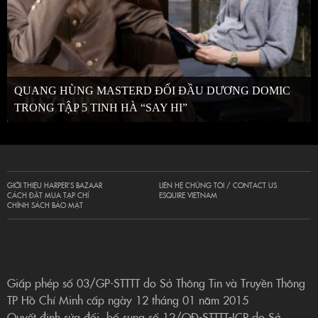
QUANG HÙNG MASTERD ĐỐI ĐẦU DƯƠNG DOMIC
TRONG TẬP 5 TINH HÀ “SAY HI”
GIỚI THIỆU HARPER’S BAZAAR
LIÊN HỆ CHÚNG TÔI / CONTACT US
CÁCH ĐẶT MUA TẠP CHÍ
ESQUIRE VIETNAM
CHÍNH SÁCH BẢO MẬT
Giấp phép số 03/GP-STTTT do Sở Thông Tin và Truyền Thông
TP Hồ Chí Minh cấp ngày 12 tháng 01 năm 2015
Quyết định sửa đổi, bổ sung số 12/QĐ-STTTT-ICP do Sở