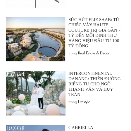
SỨC HÚT ELIE SAAB: TỪ
CHIẾC VÁY HAUTE
COUTURE TRỊ GIÁ GẦN 7
TỶ ĐẾN MỖI DINH THỰ
HÀNG HIỆU ĐẦU TƯ 100
TỶ ĐỒNG
trong
Real Estate & Decor
.
INTERCONTINENTAL
DANANG: THIÊN ĐƯỜNG
RIÊNG TƯ CHO NGÔ
THANH VÂN VÀ HUY
TRẦN
trong
Lifestyle
.
GABRIELLA