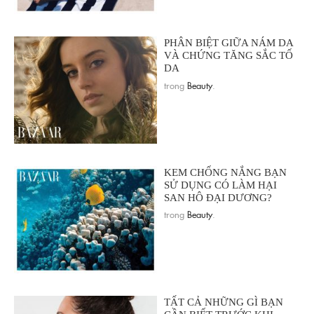
PHÂN BIỆT GIỮA NÁM DA
VÀ CHỨNG TĂNG SẮC TỐ
DA
trong
Beauty
.
KEM CHỐNG NẮNG BẠN
SỬ DỤNG CÓ LÀM HẠI
SAN HÔ ĐẠI DƯƠNG?
trong
Beauty
.
TẤT CẢ NHỮNG GÌ BẠN