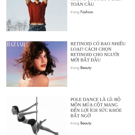
TOÀN CẦU
trong
Fashion
.
RETINOID CÓ BAO NHIÊU
LOẠI? CÁCH CHỌN
RETINOID CHO NGƯỜI
MỚI BẮT ĐẦU
trong
Beauty
.
POLE DANCE LÀ GÌ: BỘ
MÔN MÚA CỘT MANG
ĐẾN LỢI ÍCH SỨC KHỎE
BẤT NGỜ
trong
Beauty
.