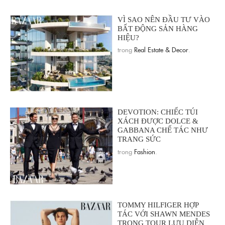
VÌ SAO NÊN ĐẦU TƯ VÀO
BẤT ĐỘNG SẢN HÀNG
HIỆU?
trong
Real Estate & Decor
.
DEVOTION: CHIẾC TÚI
XÁCH ĐƯỢC DOLCE &
GABBANA CHẾ TÁC NHƯ
TRANG SỨC
trong
Fashion
.
TOMMY HILFIGER HỢP
TÁC VỚI SHAWN MENDES
TRONG TOUR LƯU DIỄN