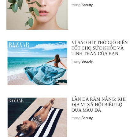
trong
Beauty
.
VÌ SAO HÍT THỞ GIÓ BIỂN
TỐT CHO SỨC KHỎE VÀ
TINH THẦN CỦA BẠN
trong
Beauty
.
LÀN DA RÁM NẮNG: KHI
ĐỊA VỊ XÃ HỘI BIỂU LỘ
QUA MÀU DA
trong
Beauty
.