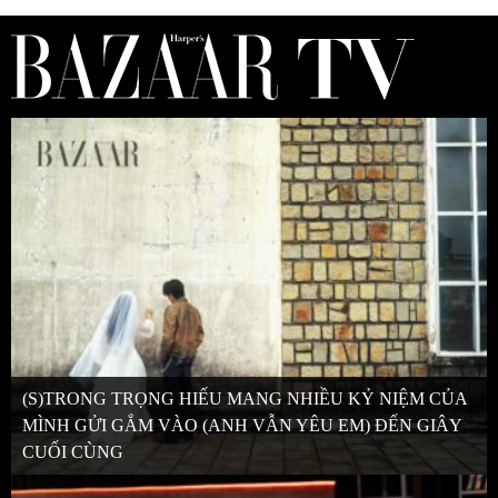
(S)TRONG TRỌNG HIẾU MANG NHIỀU KỶ NIỆM CỦA
MÌNH GỬI GẮM VÀO (ANH VẪN YÊU EM) ĐẾN GIÂY
CUỐI CÙNG