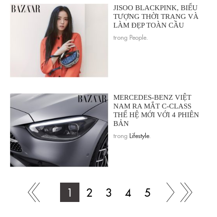
JISOO BLACKPINK, BIỂU
TƯỢNG THỜI TRANG VÀ
LÀM ĐẸP TOÀN CẦU
trong People.
MERCEDES-BENZ VIỆT
NAM RA MẮT C-CLASS
THẾ HỆ MỚI VỚI 4 PHIÊN
BẢN
trong
Lifestyle
.
1
2
3
4
5