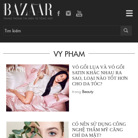
Tog
navi
VY PHAM
VỎ GỐI LỤA VÀ VỎ GỐI
SATIN KHÁC NHAU RA
SAO, LOẠI NÀO TỐT HƠN
CHO DA TÓC?
trong
Beauty
.
CÓ NÊN SỬ DỤNG CÔNG
NGHỆ THẨM MỸ CĂNG
CHỈ DA MẶT?