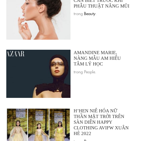
CẦN BIẾT TRƯỚC KHI
PHẪU THUẬT NÂNG MŨI
trong
Beauty
.
AMANDINE MARIE,
NÀNG MẪU AM HIỂU
TÂM LÝ HỌC
trong People.
H’HEN NIÊ HÓA NỮ
THẦN MẶT TRỜI TRÊN
SÀN DIỄN HAPPY
CLOTHING AVIFW XUÂN
HÈ 2022
trong
Runway
.