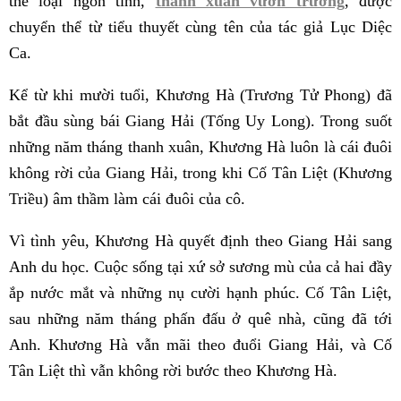
thể loại ngôn tình,
thanh xuân vườn trường
, được
chuyển thể từ tiểu thuyết cùng tên của tác giả Lục Diệc
Ca.
Kể từ khi mười tuổi, Khương Hà (Trương Tử Phong) đã
bắt đầu sùng bái Giang Hải (Tống Uy Long). Trong suốt
những năm tháng thanh xuân, Khương Hà luôn là cái đuôi
không rời của Giang Hải, trong khi Cố Tân Liệt (Khương
Triều) âm thầm làm cái đuôi của cô.
Vì tình yêu, Khương Hà quyết định theo Giang Hải sang
Anh du học. Cuộc sống tại xứ sở sương mù của cả hai đầy
ắp nước mắt và những nụ cười hạnh phúc. Cố Tân Liệt,
sau những năm tháng phấn đấu ở quê nhà, cũng đã tới
Anh. Khương Hà vẫn mãi theo đuổi Giang Hải, và Cố
Tân Liệt thì vẫn không rời bước theo Khương Hà.