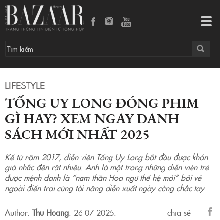
Tống Uy Long đóng phim gì hay? Xem ngay danh sách mới nhất 2025
Tog
navi
LIFESTYLE
TỐNG UY LONG ĐÓNG PHIM
GÌ HAY? XEM NGAY DANH
SÁCH MỚI NHẤT 2025
Kể từ năm 2017, diễn viên Tống Uy Long bắt đầu được khán
giả nhắc đến rất nhiều. Anh là một trong những diễn viên trẻ
được mệnh danh là “nam thần Hoa ngữ thế hệ mới” bởi vẻ
ngoài điển trai cùng tài năng diễn xuất ngày càng chắc tay
Author:
Thu Hoang
.
26-07-2025.
chia sẻ