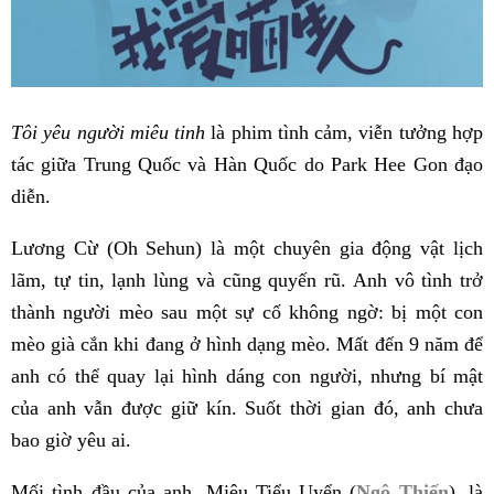
Tôi yêu người miêu tinh
là phim tình cảm, viễn tưởng hợp
tác giữa Trung Quốc và Hàn Quốc do Park Hee Gon đạo
diễn.
Lương Cừ (Oh Sehun) là một chuyên gia động vật lịch
lãm, tự tin, lạnh lùng và cũng quyến rũ. Anh vô tình trở
thành người mèo sau một sự cố không ngờ: bị một con
mèo già cắn khi đang ở hình dạng mèo. Mất đến 9 năm để
anh có thể quay lại hình dáng con người, nhưng bí mật
của anh vẫn được giữ kín. Suốt thời gian đó, anh chưa
bao giờ yêu ai.
Mối tình đầu của anh, Miêu Tiểu Uyển (
Ngô Thiến
), là