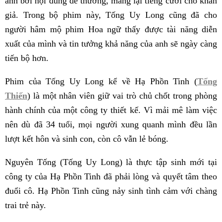
ảnh bởi nội dung dễ thương, mang lại tiếng cười cho khán
giả. Trong bộ phim này, Tống Uy Long cũng đã cho
người hâm mộ phim Hoa ngữ thấy được tài năng diễn
xuất của mình và tin tưởng khả năng của anh sẽ ngày càng
tiến bộ hơn.
Phim của Tống Uy Long kể về Hạ Phồn Tinh (
Tống
Thiến
) là một nhân viên giữ vai trò chủ chốt trong phòng
hành chính của một công ty thiết kế. Vì mải mê làm việc
nên dù đã 34 tuổi, mọi người xung quanh mình đều lần
lượt kết hôn và sinh con, còn cô vẫn lẻ bóng.
Nguyên Tống (Tống Uy Long) là thực tập sinh mới tại
công ty của Hạ Phồn Tinh đã phải lòng và quyết tâm theo
đuổi cô. Hạ Phồn Tinh cũng nảy sinh tình cảm với chàng
trai trẻ này.