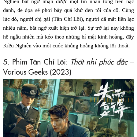
Nghiên bất ngờ nhận được một tin nhắn tống tiền nặc
danh, đe dọa sẽ phơi bày quá khứ đen tối của cô. Cùng
lúc đó, người chị gái (Tân Chỉ Lôi), người đã mất liên lạc
nhiều năm, bất ngờ xuất hiện trở lại. Sự trở lại này không
hề ngẫu nhiên mà kéo theo những bí mật kinh hoàng, đẩy
Kiều Nghiên vào một cuộc khủng hoảng không lối thoát.
5. Phim Tân Chỉ Lôi:
Thất nhi phúc đắc
–
Various Geeks (2023)