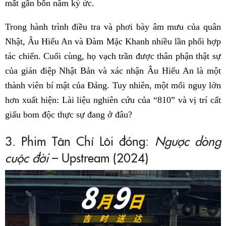
mất gần bốn năm ký ức.
Trong hành trình điều tra và phơi bày âm mưu của quân
Nhật, Âu Hiếu An và Đàm Mặc Khanh nhiều lần phối hợp
tác chiến. Cuối cùng, họ vạch trần được thân phận thật sự
của gián điệp Nhật Bản và xác nhận Âu Hiếu An là một
thành viên bí mật của Đảng. Tuy nhiên, một mối nguy lớn
hơn xuất hiện: Lài liệu nghiên cứu của “810” và vị trí cất
giấu bom độc thực sự đang ở đâu?
3. Phim Tân Chỉ Lôi đóng:
Ngược dòng
cuộc đời
– Upstream (2024)