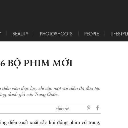
Y
BEAUTY
PHOTOSHOOTS
PEOPLE
LIFESTYL
6 BỘ PHIM MỚI
iễn viên thực lực, chỉ cần một vai diễn đã đưa tên
hưởng danh giá của Trung Quốc.
chia sẻ
sẻ
ăng diễn xuất xuất sắc khi đóng phim cổ trang,
Facebook