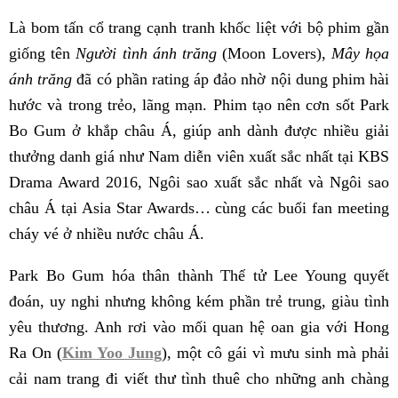
Là bom tấn cổ trang cạnh tranh khốc liệt với bộ phim gần
giống tên
Người tình ánh trăng
(Moon Lovers),
Mây họa
ánh trăng
đã có phần rating áp đảo nhờ nội dung phim hài
hước và trong trẻo, lãng mạn. Phim tạo nên cơn sốt Park
Bo Gum ở khắp châu Á, giúp anh dành được nhiều giải
thưởng danh giá như Nam diễn viên xuất sắc nhất tại KBS
Drama Award 2016, Ngôi sao xuất sắc nhất và Ngôi sao
châu Á tại Asia Star Awards… cùng các buổi fan meeting
cháy vé ở nhiều nước châu Á.
Park Bo Gum hóa thân thành Thế tử Lee Young quyết
đoán, uy nghi nhưng không kém phần trẻ trung, giàu tình
yêu thương. Anh rơi vào mối quan hệ oan gia với Hong
Ra On (
Kim Yoo Jung
), một cô gái vì mưu sinh mà phải
cải nam trang đi viết thư tình thuê cho những anh chàng