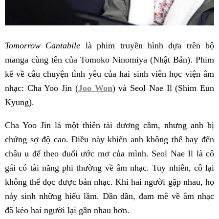
Tomorrow Cantabile
là phim truyền hình dựa trên bộ
manga cùng tên của Tomoko Ninomiya (Nhật Bản). Phim
kể về câu chuyện tình yêu của hai sinh viên học viện âm
nhạc: Cha Yoo Jin (
Joo Won
) và Seol Nae Il (Shim Eun
Kyung).
Cha Yoo Jin là một thiên tài dương cầm, nhưng anh bị
chứng sợ độ cao. Điều này khiến anh không thể bay đến
châu u để theo đuổi ước mơ của mình. Seol Nae Il là cô
gái có tài năng phi thường về âm nhạc. Tuy nhiên, cô lại
không thể đọc được bản nhạc. Khi hai người gặp nhau, họ
nảy sinh những hiểu lầm. Dần dần, đam mê về âm nhạc
đã kéo hai người lại gần nhau hơn.