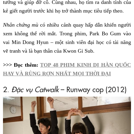
tưởng và giúp đỡ cô. Cùng nhau, họ tìm ra danh tính của
kẻ giết người trước khi họ trở thành mục tiêu tiếp theo.
Nhân chứng mù
có nhiều cảnh quay hấp dẫn khiến người
xem không thể rời mắt. Trong phim, Park Bo Gum vào
vai Min Dong Hyun – một sinh viên đại học có tài năng
vẽ tranh và là bạn thân của Kwon Gi Sub.
>>> Đọc thêm:
TOP 48 PHIM KINH DỊ HÀN QUỐC
HAY VÀ RÙNG RỢN NHẤT MỌI THỜI ĐẠI
2.
Đặc vụ Catwalk
– Runway cop (2012)