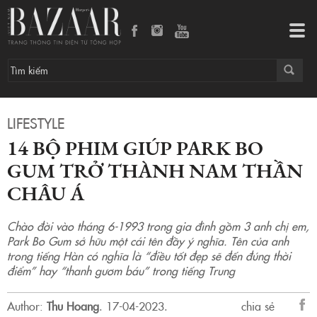
14 bộ phim giúp Park Bo Gum trở thành nam thần châu Á
Tog
navi
LIFESTYLE
14 BỘ PHIM GIÚP PARK BO
GUM TRỞ THÀNH NAM THẦN
CHÂU Á
Chào đời vào tháng 6-1993 trong gia đình gồm 3 anh chị em,
Park Bo Gum sở hữu một cái tên đầy ý nghĩa. Tên của anh
trong tiếng Hàn có nghĩa là “điều tốt đẹp sẽ đến đúng thời
điểm” hay “thanh gươm báu” trong tiếng Trung
Author:
Thu Hoang
.
17-04-2023.
chia sẻ