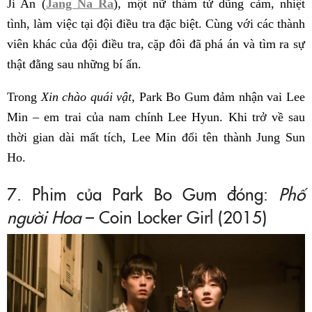
Ji An (
Jang Na Ra
), một nữ thám tử dũng cảm, nhiệt
tình, làm việc tại đội điều tra đặc biệt. Cùng với các thành
viên khác của đội điều tra, cặp đôi đã phá án và tìm ra sự
thật đằng sau những bí ẩn.
Trong
Xin chào quái vật,
Park Bo Gum đảm nhận vai Lee
Min – em trai của nam chính Lee Hyun. Khi trở về sau
thời gian dài mất tích, Lee Min đổi tên thành Jung Sun
Ho.
7. Phim của Park Bo Gum đóng:
Phố
người Hoa
– Coin Locker Girl (2015)