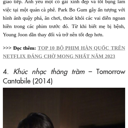
giao tiếp. Anh yêu một cô gái xinh đẹp và tốt bụng làm
việc tại một quán cà phê. Park Bo Gum gây ấn tượng với
hình ảnh quậy phá, ăn chơi, thoát khỏi các vai diễn ngoan
hiền trong các phim trước đó. Từ khi biết mẹ bị bệnh,
Young Joon dần thay đổi và trở nên tốt đẹp hơn.
>>> Đọc thêm:
TOP 10 BỘ PHIM HÀN QUỐC TRÊN
NETFLIX ĐÁNG CHỜ MONG NHẤT NĂM 2023
4.
Khúc nhạc thăng trầm
– Tomorrow
Cantabile (2014)