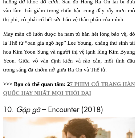
huống dở khóc dở cười. Sau đó Hong Ra On lại bị đưa
vào làm thái giám trong chốn hậu cung đầy rẫy mưu mô
thị phi, cô phải cố hết sức bảo vệ thân phận của mình.
May mắn cô luôn được ba nam tử hán hết lòng bảo vệ, đó
là Thế tử “oan gia ngõ hẹp” Lee Young, chàng thư sinh tài
hoa Kim Yoon Sung và người thị vệ lạnh lùng Kim Byung
Yeon. Giữa vô vàn định kiến và rào cản, mối tình đầu
trong sáng đã chớm nở giữa Ra On và Thế tử.
>>> Bạn có thể quan tâm: 2
7 PHIM CỔ TRANG HÀN
QUỐC HAY NHẤT MỌI THỜI ĐẠI
10.
Gặp gỡ
– Encounter (2018)