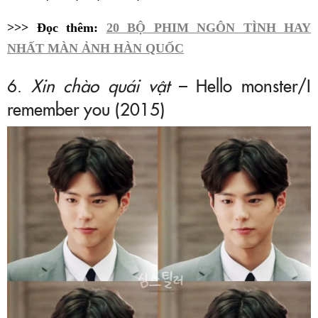
>>> Đọc thêm:
20 BỘ PHIM NGÔN TÌNH HAY
NHẤT MÀN ẢNH HÀN QUỐC
6.
Xin chào quái vật
– Hello monster/I
remember you (2015)