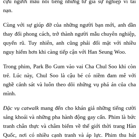
cựu người mẫu nổi tiếng nhưng từ giã sự nghiệp vì tai
nạn.
Cùng với sự giúp đỡ của những người bạn mới, anh dần
thay đổi phong cách, trở thành người mẫu chuyên nghiệp,
quyến rũ. Tuy nhiên, anh cũng phải đối mặt với nhiều
nguy hiểm hơn khi càng tiếp cận với Han Seung Woo.
Trong phim, Park Bo Gum vào vai Cha Chul Soo khi còn
trẻ. Lúc này, Chul Soo là cậu bé có niềm đam mê với
nghề cảnh sát và luôn theo dõi những vụ phá án của cha
mình.
Đặc vụ catwalk
mang đến cho khán giả những tiếng cười
sảng khoái và những pha hành động gay cấn. Phim là bức
tranh chân thực và châm biếm về thế giới thời trang Hàn
Quốc, nơi có nhiều cạnh tranh và áp lực. Phim thu hút