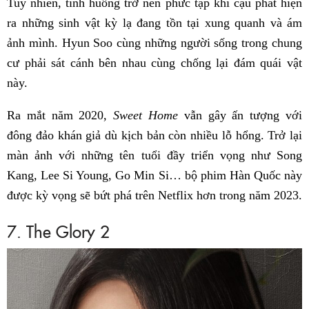
Tuy nhiên, tình huống trở nên phức tạp khi cậu phát hiện
ra những sinh vật kỳ lạ đang tồn tại xung quanh và ám
ảnh mình. Hyun Soo cùng những người sống trong chung
cư phải sát cánh bên nhau cùng chống lại đám quái vật
này.
Ra mắt năm 2020,
Sweet Home
vẫn gây ấn tượng với
đông đảo khán giả dù kịch bản còn nhiều lỗ hổng. Trở lại
màn ảnh với những tên tuổi đầy triển vọng như Song
Kang, Lee Si Young, Go Min Si… bộ phim Hàn Quốc này
được kỳ vọng sẽ bứt phá trên Netflix hơn trong năm 2023.
7. The Glory 2