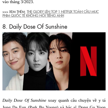
vào tháng 3/2023.
>>> XEM THÊM:
THE GLORY LÊN TOP 1 NETFLIX TOÀN CẦU MỤC
PHIM QUỐC TẾ KHÔNG NÓI TIẾNG ANH
8. Daily Dose Of Sunshine
Daily Dose Of Sunshine
xoay quanh câu chuyện về y tá
Jung Da Eun (Park Bo Young) và bác sĩ Dong Go Yoon