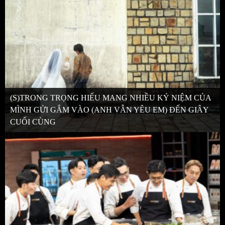
(S)TRONG TRỌNG HIẾU MANG NHIỀU KỶ NIỆM CỦA
MÌNH GỬI GẮM VÀO (ANH VẪN YÊU EM) ĐẾN GIÂY
CUỐI CÙNG