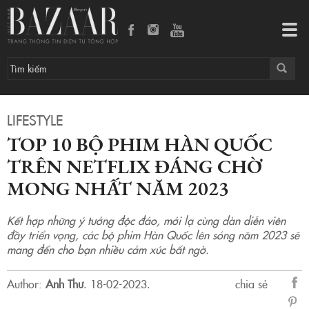
Top 10 bộ phim Hàn Quốc trên Netflix đáng chờ mong nhất năm 2023
Tog
navi
LIFESTYLE
TOP 10 BỘ PHIM HÀN QUỐC
TRÊN NETFLIX ĐÁNG CHỜ
MONG NHẤT NĂM 2023
Kết hợp những ý tưởng độc đáo, mới lạ cùng dàn diễn viên
đầy triển vọng, các bộ phim Hàn Quốc lên sóng năm 2023 sẽ
mang đến cho bạn nhiều cảm xúc bất ngờ.
Author:
Anh Thư
.
18-02-2023.
chia sẻ
sẻ