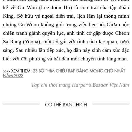
kể về Gu Won (Lee Joon Ho) là con trai của tập đoàn
King. Sở hữu vẻ ngoài điển trai, lịch lãm lại thông minh
nhưng Gu Woon không giỏi trong việc hẹn hò. Giữa cuộc
chiến tranh giành quyền lực, anh tình cờ gặp được Cheon
Sa Rang (Yoona), một cô gái với tính cách lạc quan, tươi
sáng. Sau nhiều lần tiếp xúc, họ dần nảy sinh cảm xúc đặc
biệt với đối phương và bắt đầu một chuyện tình lãng mạn.
>>> XEM THÊM:
23 BỘ PHIM CHIẾU RẠP ĐÁNG MONG CHỜ NHẤT
NĂM 2023
Tạp chí thời trang Harper’s Bazaar Việt Nam