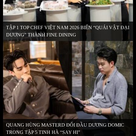
TẬP 1 TOP CHEF VIỆT NAM 2026 BIẾN “QUÁI VẬT ĐẠI
DƯƠNG” THÀNH FINE DINING
QUANG HÙNG MASTERD ĐỐI ĐẦU DƯƠNG DOMIC
TRONG TẬP 5 TINH HÀ “SAY HI”