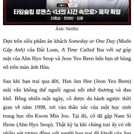
Ảnh: Netflix
Dựa trên siêu phẩm ăn khách
Someday or One Day (Muốn
Gặp Anh)
của Đài Loan,
A Time Called You
với sự góp
mặt của Ahn Hyo Seop và Jeon Yeo Been hứa hẹn sẽ bùng
nổ trên màn ảnh Hàn.
Sau khi bạn trai qua đời, Han Jun Hee (Jeon Yeo Been)
mãi vẫn không thể nguôi ngoai nỗi nhớ thương và đau
khổ. Bỗng nhiên một ngày, cô được du hành ngược thời
gian về năm 1998, rơi vào thân xác của một học sinh
trung học tên Kwon Min Joo. Tại đó, cô đã gặp Nam Si
Heon (Ahn Hyo Seop). Thật kỳ lạ khi chàng trai ấy có rất
nhiều nét tương đồng với người bạn trai đã khuất của Jun