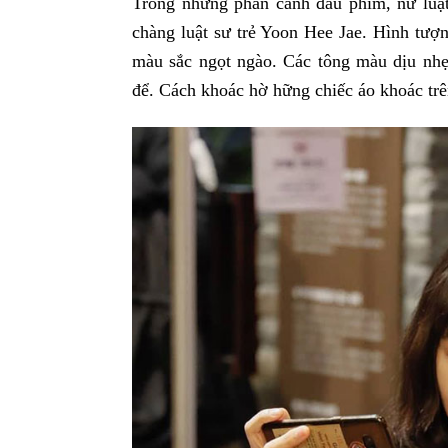
Trong những phân cảnh đầu phim, nữ luật
chàng luật sư trẻ Yoon Hee Jae. Hình tượn
màu sắc ngọt ngào. Các tông màu dịu nhẹ,
để. Cách khoác hờ hững chiếc áo khoác trên