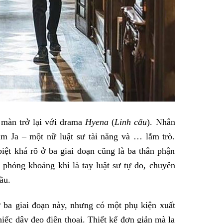
màn trở lại với drama
Hyena
(
Linh cẩu
). Nhân
m Ja – một nữ luật sư tài năng và … lắm trò.
ệt khá rõ ở ba giai đoạn cũng là ba thân phận
ẻ, phóng khoáng khi là tay luật sư tự do, chuyên
ầu.
ở ba giai đoạn này, nhưng có một phụ kiện xuất
iếc dây đeo điện thoại. Thiết kế đơn giản mà lạ