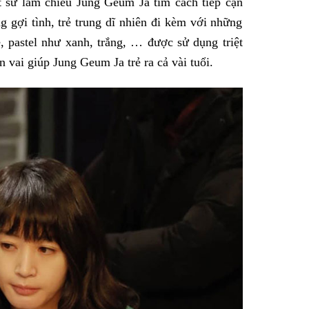
 sư lắm chiêu Jung Geum Ja tìm cách tiếp cận
g gợi tình, trẻ trung dĩ nhiên đi kèm với những
 pastel như xanh, trắng, … được sử dụng triệt
 vai giúp Jung Geum Ja trẻ ra cả vài tuổi.