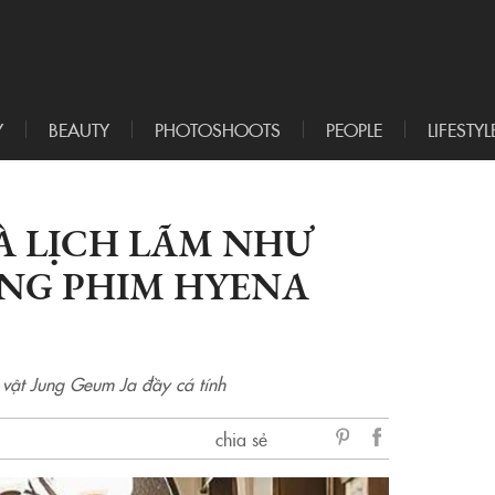
Y
BEAUTY
PHOTOSHOOTS
PEOPLE
LIFESTYL
À LỊCH LÃM NHƯ
ONG PHIM HYENA
vật Jung Geum Ja đầy cá tính
chia sẻ
sẻ