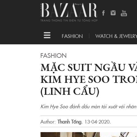
Toggle
FASHION
WATCH & JEWELR
navigation
FASHION
MẶC SUIT NGẦU V
KIM HYE SOO TR
(LINH CẨU)
Kim Hye Soo đánh dấu màn tái xuất với nhân 
Author:
Thanh Tống
.
13-04-2020.