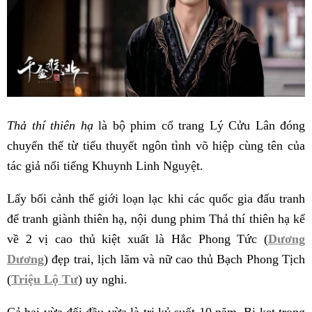
Thả thí thiên hạ
là bộ phim cổ trang Lý Cửu Lân đóng
chuyển thể từ tiểu thuyết ngôn tình võ hiệp cùng tên của
tác giả nổi tiếng Khuynh Linh Nguyệt.
Lấy bối cảnh thế giới loạn lạc khi các quốc gia đấu tranh
để tranh giành thiên hạ, nội dung phim Thả thí thiên hạ kể
về 2 vị cao thủ kiệt xuất là Hắc Phong Tức (
Dương
Dương
) đẹp trai, lịch lãm và nữ cao thủ Bạch Phong Tịch
(
Triệu Lộ Tư
) uy nghi.
Cả hai vừa đối đầu vừa là tri kỷ suốt 10 năm. Bị kẹt trong