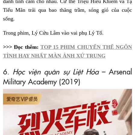
dành tình cảm cho nhau. Cứ thế Triệu Hiếu Khiêm và Tạ
Tiểu Mãn trải qua bao thăng trầm, sóng gió của cuộc
sống.
Trong phim, Lý Cửu Lâm vào vai phụ Lý Tố.
>>> Đọc thêm:
TOP 15 PHIM CHUYỂN THỂ NGÔN
TÌNH HAY NHẤT MÀN ẢNH XỨ TRUNG
6.
Học viện quân sự Liệt Hỏa
– Arsenal
Military Academy (2019)