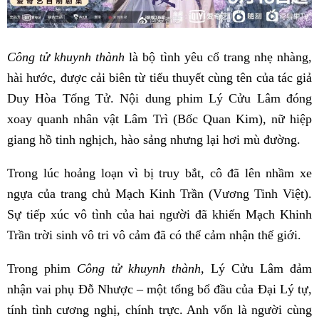
Công tử khuynh thành
là bộ tình yêu cổ trang nhẹ nhàng,
hài hước, được cải biên từ tiểu thuyết cùng tên của tác giả
Duy Hòa Tống Tử. Nội dung phim Lý Cửu Lâm đóng
xoay quanh nhân vật Lâm Trì (Bốc Quan Kim), nữ hiệp
giang hồ tinh nghịch, hào sảng nhưng lại hơi mù đường.
Trong lúc hoảng loạn vì bị truy bắt, cô đã lên nhầm xe
ngựa của trang chủ Mạch Kinh Trần (Vương Tinh Việt).
Sự tiếp xúc vô tình của hai người đã khiến Mạch Khinh
Trần trời sinh vô tri vô cảm đã có thể cảm nhận thế giới.
Trong phim
Công tử khuynh thành,
Lý Cửu Lâm đảm
nhận vai phụ Đỗ Nhược – một tổng bổ đầu của Đại Lý tự,
tính tình cương nghị, chính trực. Anh vốn là người cùng