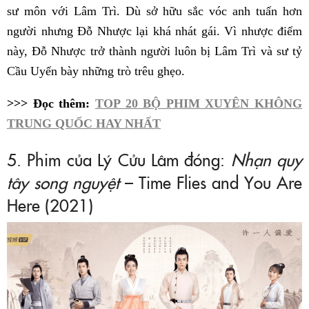
sư môn với Lâm Trì. Dù sở hữu sắc vóc anh tuấn hơn
người nhưng Đỗ Nhược lại khá nhát gái. Vì nhược điểm
này, Đỗ Nhược trở thành người luôn bị Lâm Trì và sư tỷ
Cầu Uyển bày những trò trêu ghẹo.
>>> Đọc thêm:
TOP 20 BỘ PHIM XUYÊN KHÔNG
TRUNG QUỐC HAY NHẤT
5. Phim của Lý Cửu Lâm đóng:
Nhạn quy
tây song nguyệt
– Time Flies and You Are
Here (2021)