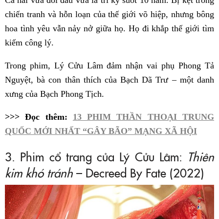
chiến tranh và hỗn loạn của thế giới võ hiệp, nhưng bông
hoa tình yêu vẫn nảy nở giữa họ. Họ đi khắp thế giới tìm
kiếm công lý.
Trong phim, Lý Cửu Lâm đảm nhận vai phụ Phong Tả
Nguyệt, bà con thân thích của Bạch Dã Trư – một danh
xưng của Bạch Phong Tịch.
>>> Đọc thêm:
13 PHIM THẦN THOẠI TRUNG
QUỐC MỚI NHẤT “GÂY BÃO” MẠNG XÃ HỘI
3. Phim cổ trang của Lý Cửu Lâm:
Thiên
kim khó tránh
– Decreed By Fate (2022)