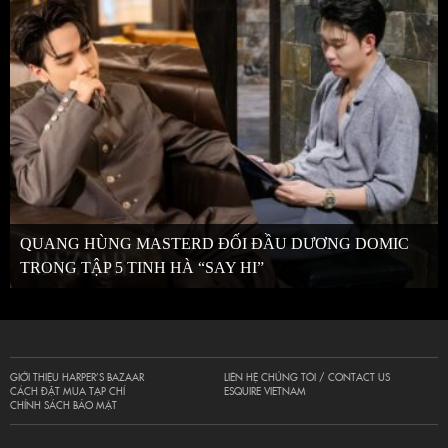
QUANG HÙNG MASTERD ĐỐI ĐẦU DƯƠNG DOMIC
TRONG TẬP 5 TINH HÀ “SAY HI”
GIỚI THIỆU HARPER’S BAZAAR
LIÊN HỆ CHÚNG TÔI / CONTACT US
CÁCH ĐẶT MUA TẠP CHÍ
ESQUIRE VIETNAM
CHÍNH SÁCH BẢO MẬT