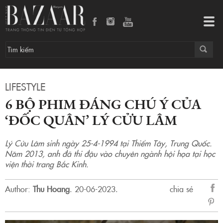
6 bộ phim đáng chú ý của ‘đốc quân’ Lý Cửu Lâm
Tog
navi
LIFESTYLE
6 BỘ PHIM ĐÁNG CHÚ Ý CỦA
‘ĐỐC QUÂN’ LÝ CỬU LÂM
Lý Cửu Lâm sinh ngày 25-4-1994 tại Thiểm Tây, Trung Quốc.
Năm 2013, anh đã thi đậu vào chuyên ngành hội họa tại học
viện thời trang Bắc Kinh.
Author:
Thu Hoang
.
20-06-2023.
chia sẻ
sẻ
Fac