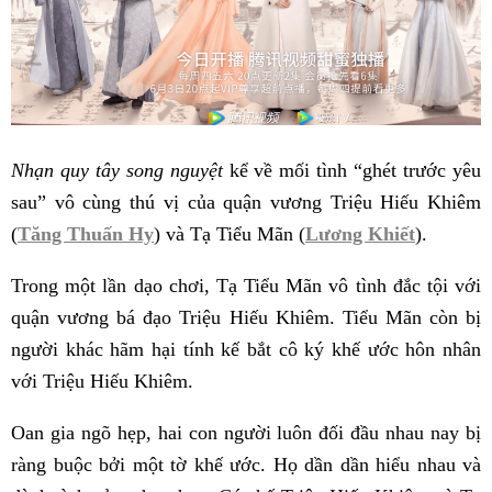
Nhạn quy tây song nguyệt
kể về mối tình “ghét trước yêu
sau” vô cùng thú vị của quận vương Triệu Hiếu Khiêm
(
Tăng Thuấn Hy
) và Tạ Tiểu Mãn (
Lương Khiết
).
Trong một lần dạo chơi, Tạ Tiểu Mãn vô tình đắc tội với
quận vương bá đạo Triệu Hiếu Khiêm. Tiểu Mãn còn bị
người khác hãm hại tính kế bắt cô ký khế ước hôn nhân
với Triệu Hiếu Khiêm.
Oan gia ngõ hẹp, hai con người luôn đối đầu nhau nay bị
ràng buộc bởi một tờ khế ước. Họ dần dần hiểu nhau và