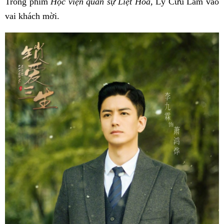
Trong phim
Học viện quân sự Liệt Hỏa
,
Lý Cửu Lâm vào
vai khách mời.