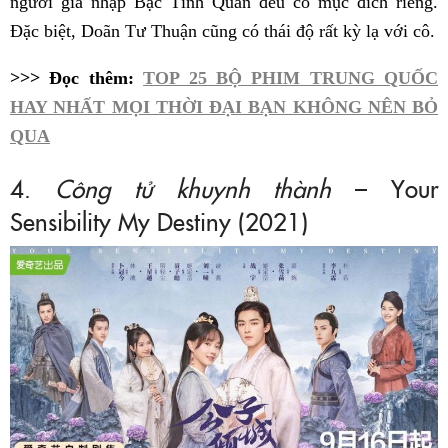
người gia nhập Bạc Tình Quán đều có mục đích riêng.
Đặc biệt, Doãn Tư Thuận cũng có thái độ rất kỳ lạ với cô.
>>> Đọc thêm:
TOP 25 BỘ PHIM TRUNG QUỐC
HAY NHẤT MỌI THỜI ĐẠI BẠN KHÔNG NÊN BỎ
QUA
4.
Công tử khuynh thành
– Your
Sensibility My Destiny (2021)