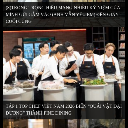
(S)TRONG TRỌNG HIẾU MANG NHIỀU KỶ NIỆM CỦA
MÌNH GỬI GẮM VÀO (ANH VẪN YÊU EM) ĐẾN GIÂY
CUỐI CÙNG
TẬP 1 TOP CHEF VIỆT NAM 2026 BIẾN “QUÁI VẬT ĐẠI
DƯƠNG” THÀNH FINE DINING