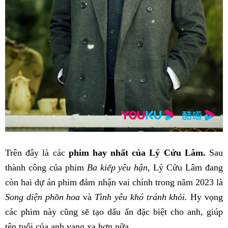
Trên đây là các
phim hay nhất của Lý Cửu Lâm.
Sau
thành công của phim
Ba kiếp yêu hận,
Lý Cửu Lâm đang
còn hai dự án phim đảm nhận vai chính trong năm 2023 là
Song diện phồn hoa
và
Tình yêu khó tránh khỏi.
Hy vọng
các phim này cũng sẽ tạo dấu ấn đặc biệt cho anh, giúp
tên tuổi của anh vang xa hơn nữa.