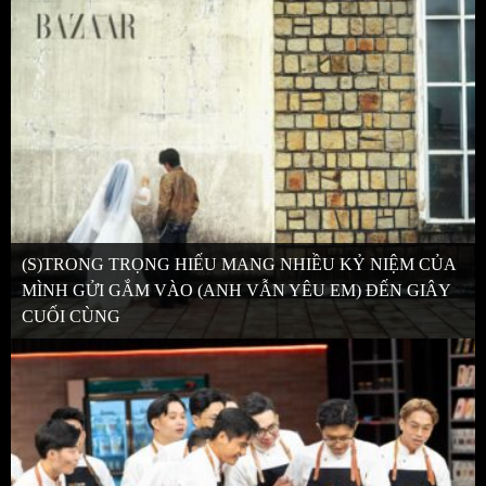
(S)TRONG TRỌNG HIẾU MANG NHIỀU KỶ NIỆM CỦA
MÌNH GỬI GẮM VÀO (ANH VẪN YÊU EM) ĐẾN GIÂY
CUỐI CÙNG