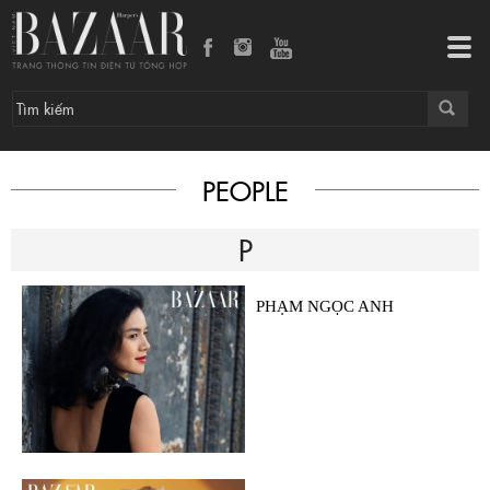
Tog
navi
PEOPLE
P
PHẠM NGỌC ANH