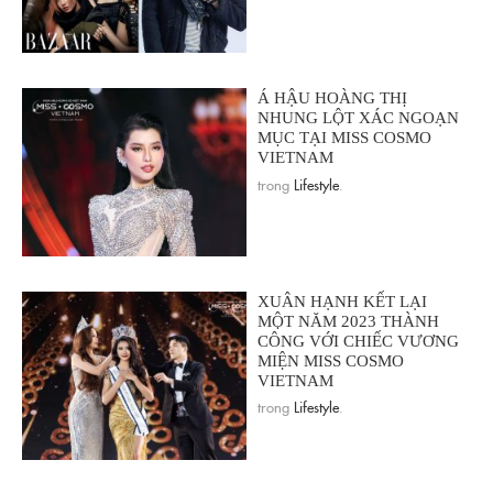
Á HẬU HOÀNG THỊ
NHUNG LỘT XÁC NGOẠN
MỤC TẠI MISS COSMO
VIETNAM
trong
Lifestyle
.
XUÂN HẠNH KẾT LẠI
MỘT NĂM 2023 THÀNH
CÔNG VỚI CHIẾC VƯƠNG
MIỆN MISS COSMO
VIETNAM
trong
Lifestyle
.