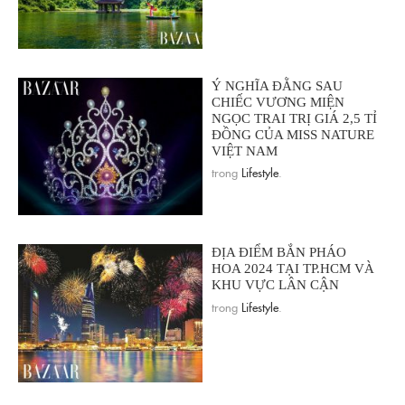
Ý NGHĨA ĐẰNG SAU
CHIẾC VƯƠNG MIỆN
NGỌC TRAI TRỊ GIÁ 2,5 TỈ
ĐỒNG CỦA MISS NATURE
VIỆT NAM
trong
Lifestyle
.
ĐỊA ĐIỂM BẮN PHÁO
HOA 2024 TẠI TP.HCM VÀ
KHU VỰC LÂN CẬN
trong
Lifestyle
.