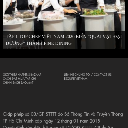
TẬP 1 TOP CHEF VIỆT NAM 2026 BIẾN “QUÁI VẬT ĐẠI
DƯƠNG” THÀNH FINE DINING
GIỚI THIỆU HARPER’S BAZAAR
LIÊN HỆ CHÚNG TÔI / CONTACT US
CÁCH ĐẶT MUA TẠP CHÍ
ESQUIRE VIETNAM
CHÍNH SÁCH BẢO MẬT
Giấp phép số 03/GP-STTTT do Sở Thông Tin và Truyền Thông
TP Hồ Chí Minh cấp ngày 12 tháng 01 năm 2015
Quyết định sửa đổi, bổ sung số 12/QĐ-STTTT-ICP do Sở