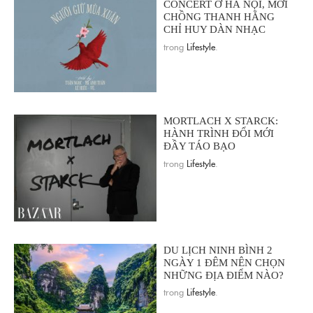
CONCERT Ở HÀ NỘI, MỜI
CHỒNG THANH HẰNG
CHỈ HUY DÀN NHẠC
trong
Lifestyle
.
MORTLACH X STARCK:
HÀNH TRÌNH ĐỔI MỚI
ĐẦY TÁO BẠO
trong
Lifestyle
.
DU LỊCH NINH BÌNH 2
NGÀY 1 ĐÊM NÊN CHỌN
NHỮNG ĐỊA ĐIỂM NÀO?
trong
Lifestyle
.