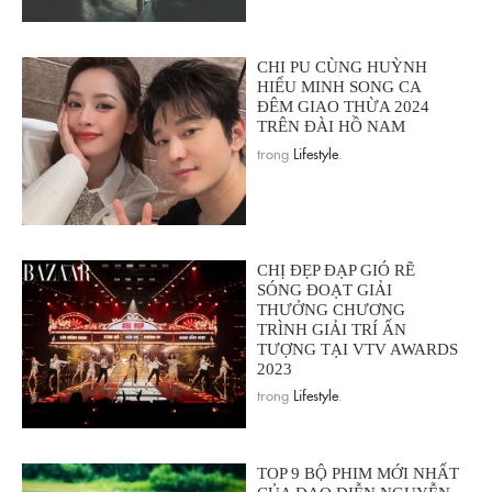
CHI PU CÙNG HUỲNH
HIỂU MINH SONG CA
ĐÊM GIAO THỪA 2024
TRÊN ĐÀI HỒ NAM
trong
Lifestyle
.
CHỊ ĐẸP ĐẠP GIÓ RẼ
SÓNG ĐOẠT GIẢI
THƯỞNG CHƯƠNG
TRÌNH GIẢI TRÍ ẤN
TƯỢNG TẠI VTV AWARDS
2023
trong
Lifestyle
.
TOP 9 BỘ PHIM MỚI NHẤT