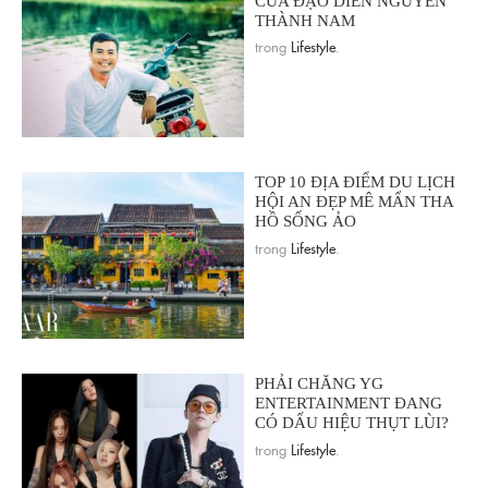
CỦA ĐẠO DIỄN NGUYỄN
THÀNH NAM
trong
Lifestyle
.
TOP 10 ĐỊA ĐIỂM DU LỊCH
HỘI AN ĐẸP MÊ MẨN THA
HỒ SỐNG ẢO
trong
Lifestyle
.
PHẢI CHĂNG YG
ENTERTAINMENT ĐANG
CÓ DẤU HIỆU THỤT LÙI?
trong
Lifestyle
.