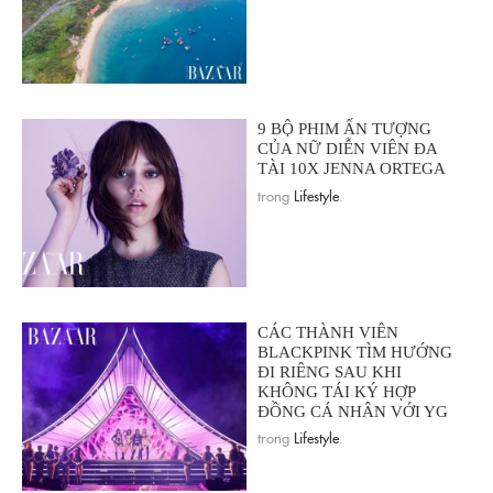
9 BỘ PHIM ẤN TƯỢNG
CỦA NỮ DIỄN VIÊN ĐA
TÀI 10X JENNA ORTEGA
trong
Lifestyle
.
CÁC THÀNH VIÊN
BLACKPINK TÌM HƯỚNG
ĐI RIÊNG SAU KHI
KHÔNG TÁI KÝ HỢP
ĐỒNG CÁ NHÂN VỚI YG
trong
Lifestyle
.