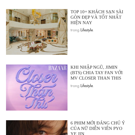
TOP 10+ KHÁCH SẠN SÀI
GÒN ĐẸP VÀ TỐT NHẤT
HIỆN NAY
trong
Lifestyle
.
KHI NHẬP NGŨ, JIMIN
(BTS) CHIA TAY FAN VỚI
MV CLOSER THAN THIS
trong
Lifestyle
.
6 PHIM MỚI ĐÁNG CHÚ Ý
CỦA NỮ DIỄN VIÊN PYO
YE JIN