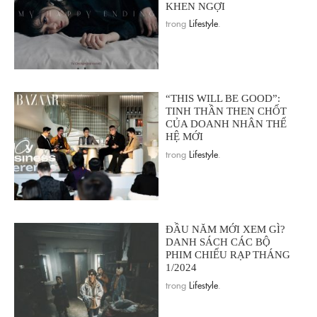
KHEN NGỢI
trong
Lifestyle
.
“THIS WILL BE GOOD”:
TINH THẦN THEN CHỐT
CỦA DOANH NHÂN THẾ
HỆ MỚI
trong
Lifestyle
.
ĐẦU NĂM MỚI XEM GÌ?
DANH SÁCH CÁC BỘ
PHIM CHIẾU RẠP THÁNG
1/2024
trong
Lifestyle
.