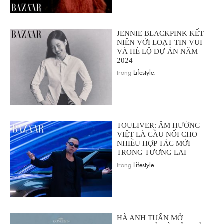
JENNIE BLACKPINK KẾT
NIÊN VỚI LOẠT TIN VUI
VÀ HÉ LỘ DỰ ÁN NĂM
2024
trong
Lifestyle
.
TOULIVER: ÂM HƯỞNG
VIỆT LÀ CẦU NỐI CHO
NHIỀU HỢP TÁC MỚI
TRONG TƯƠNG LAI
trong
Lifestyle
.
HÀ ANH TUẤN MỞ