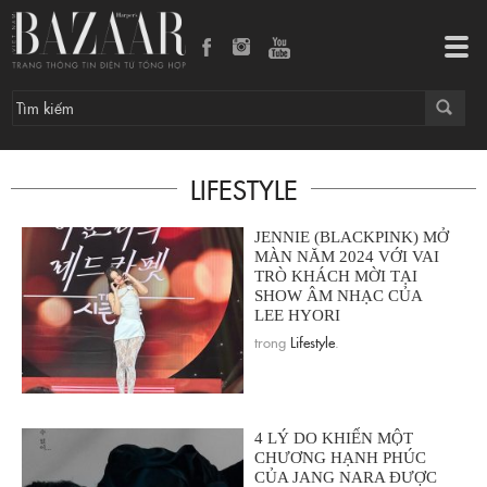
Tog
navi
LIFESTYLE
JENNIE (BLACKPINK) MỞ
MÀN NĂM 2024 VỚI VAI
TRÒ KHÁCH MỜI TẠI
SHOW ÂM NHẠC CỦA
LEE HYORI
trong
Lifestyle
.
4 LÝ DO KHIẾN MỘT
CHƯƠNG HẠNH PHÚC
CỦA JANG NARA ĐƯỢC