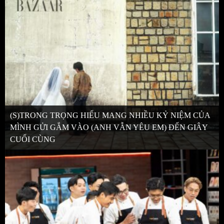
(S)TRONG TRỌNG HIẾU MANG NHIỀU KỶ NIỆM CỦA
MÌNH GỬI GẮM VÀO (ANH VẪN YÊU EM) ĐẾN GIÂY
CUỐI CÙNG