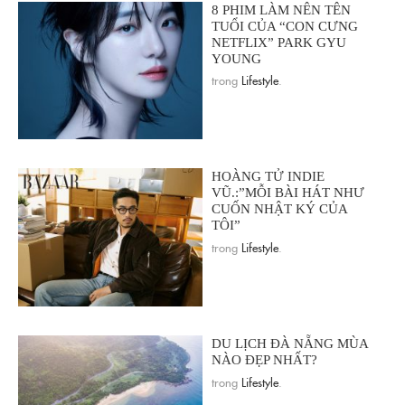
8 PHIM LÀM NÊN TÊN
TUỔI CỦA “CON CƯNG
NETFLIX” PARK GYU
YOUNG
trong
Lifestyle
.
HOÀNG TỬ INDIE
VŨ.:”MỖI BÀI HÁT NHƯ
CUỐN NHẬT KÝ CỦA
TÔI”
trong
Lifestyle
.
DU LỊCH ĐÀ NẴNG MÙA
NÀO ĐẸP NHẤT?
trong
Lifestyle
.