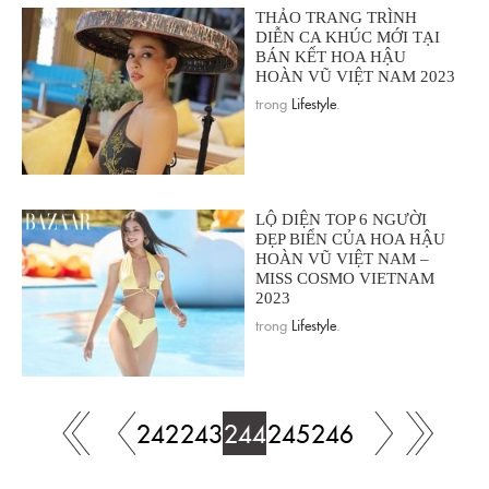
THẢO TRANG TRÌNH
DIỄN CA KHÚC MỚI TẠI
BÁN KẾT HOA HẬU
HOÀN VŨ VIỆT NAM 2023
trong
Lifestyle
.
LỘ DIỆN TOP 6 NGƯỜI
ĐẸP BIỂN CỦA HOA HẬU
HOÀN VŨ VIỆT NAM –
MISS COSMO VIETNAM
2023
trong
Lifestyle
.
242
243
244
245
246