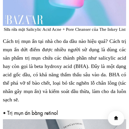
Sữa rửa mặt Salicylic Acid Acne + Pore Cleanser của The Inkey List
Cách trị mụn ẩn tại nhà cho da dầu nào hiệu quả? Cách trị
mụn ẩn dứt điểm được nhiều người sử dụng là dùng các
sản phẩm trị mụn chứa các thành phần như salicylic acid
hay còn gọi là beta hydroxy acid (BHA). Đây là một dạng
acid gốc dầu, có khả năng thẩm thấu sâu vào da. BHA có
thể phá vỡ tế bào chết, loại bỏ tắc nghẽn lỗ chân lông (tác
nhân gây mụn ẩn) và kiểm soát dầu thừa, làm cho da luôn
sạch sẽ.
• Trị mụn ẩn bằng retinol