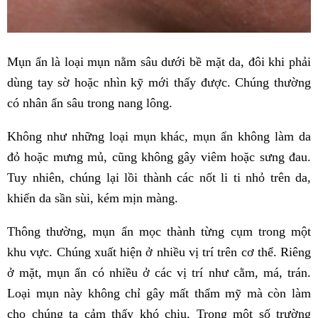
Mụn ẩn là loại mụn nằm sâu dưới bề mặt da, đôi khi phải
dùng tay sờ hoặc nhìn kỹ mới thấy được. Chúng thường
có nhân ẩn sâu trong nang lông.
Không như những loại mụn khác, mụn ẩn không làm da
đỏ hoặc mưng mủ, cũng không gây viêm hoặc sưng đau.
Tuy nhiên, chúng lại lồi thành các nốt li ti nhỏ trên da,
khiến da sần sùi, kém mịn màng.
Thông thường, mụn ẩn mọc thành từng cụm trong một
khu vực. Chúng xuất hiện ở nhiều vị trí trên cơ thể. Riêng
ở mặt, mụn ẩn có nhiều ở các vị trí như cằm, má, trán.
Loại mụn này không chỉ gây mất thẩm mỹ mà còn làm
cho chúng ta cảm thấy khó chịu. Trong một số trường