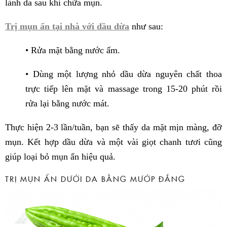
lành da sau khi chữa mụn.
Trị mụn ẩn tại nhà với dầu dừa
như sau:
• Rửa mặt bằng nước ấm.
• Dùng một lượng nhỏ dầu dừa nguyên chất thoa
trực tiếp lên mặt và massage trong 15-20 phút rồi
rửa lại bằng nước mát.
Thực hiện 2-3 lần/tuần, bạn sẽ thấy da mặt mịn màng, đỡ
mụn. Kết hợp dầu dừa và một vài giọt chanh tươi cũng
giúp loại bỏ mụn ẩn hiệu quả.
TRỊ MỤN ẨN DƯỚI DA BẰNG MƯỚP ĐẮNG