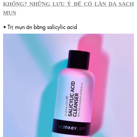
KHÔNG? NHỮNG LƯU Ý ĐỂ CÓ LÀN DA SẠCH
MỤN
• Trị mụn ẩn bằng salicylic acid