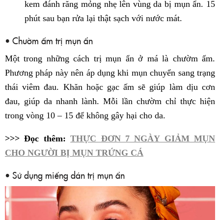
kem đánh răng mỏng nhẹ lên vùng da bị mụn ẩn. 15
phút sau bạn rửa lại thật sạch với nước mát.
• Chườm ấm trị mụn ẩn
Một trong những cách trị mụn ẩn ở má là chườm ấm.
Phương pháp này nên áp dụng khi mụn chuyển sang trạng
thái viêm đau. Khăn hoặc gạc ấm sẽ giúp làm dịu cơn
đau, giúp da nhanh lành. Mỗi lần chườm chỉ thực hiện
trong vòng 10 – 15 để không gây hại cho da.
>>> Đọc thêm:
THỰC ĐƠN 7 NGÀY GIẢM MỤN
CHO NGƯỜI BỊ MỤN TRỨNG CÁ
• Sử dụng miếng dán trị mụn ẩn