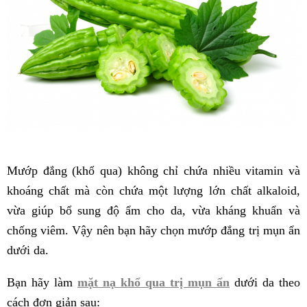
Mướp đắng (khổ qua) không chỉ chứa nhiều vitamin và
khoáng chất mà còn chứa một lượng lớn chất alkaloid,
vừa giúp bổ sung độ ẩm cho da, vừa kháng khuẩn và
chống viêm. Vậy nên bạn hãy chọn mướp đắng trị mụn ẩn
dưới da.
Bạn hãy làm
mặt nạ khổ qua trị mụn ẩn
dưới da theo
cách đơn giản sau: