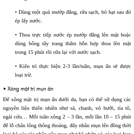
• Dùng một quả mướp đắng, rửa sạch, bỏ hạt sau đó
ép lấy nước.
• Thoa trực tiếp nước ép mướp đắng lên mặt hoặc
dùng bông tẩy trang thấm hỗn hợp thoa lên mặt
trong 15 phút rồi rửa lại với nước sạch.
• Kiên trì thực hiện 2-3 lần/tuần, mụn ẩn sẽ được
loại trừ.
• Xông mặt trị mụn ẩn
Để xông mặt trị mụn ẩn dưới da, bạn có thể sử dụng các
nguyên liệu thiên nhiên như sả, chanh, vỏ bưởi, tía tô,
ngải cứu… Mỗi tuần xông 2 – 3 lần, mỗi lần 10 – 15 phút
để lỗ chân lông thông thoáng, đẩy nhân mụn lên đồng thời
loại bỏ các tác nhân gây mụn như bã nhờn và các loại bụn