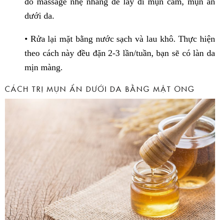
đó massage nhẹ nhàng để lấy đi mụn cám, mụn ẩn
dưới da.
• Rửa lại mặt bằng nước sạch và lau khô. Thực hiện
theo cách này đều đặn 2-3 lần/tuần, bạn sẽ có làn da
mịn màng.
CÁCH TRỊ MỤN ẨN DƯỚI DA BẰNG MẬT ONG