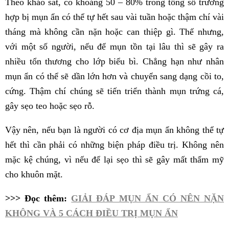
Theo khảo sát, có khoảng 50 – 80% trong tổng số trường
hợp bị mụn ẩn có thể tự hết sau vài tuần hoặc thậm chí vài
tháng mà không cần nặn hoặc can thiệp gì. Thế nhưng,
với một số người, nếu để mụn tồn tại lâu thì sẽ gây ra
nhiều tổn thương cho lớp biểu bì. Chẳng hạn như nhân
mụn ẩn có thể sẽ dần lớn hơn và chuyển sang dạng cồi to,
cứng. Thậm chí chúng sẽ tiến triển thành mụn trứng cá,
gây sẹo teo hoặc sẹo rỗ.
Vậy nên, nếu bạn là người có cơ địa mụn ẩn không thể tự
hết thì cần phải có những biện pháp điều trị. Không nên
mặc kệ chúng, vì nếu để lại sẹo thì sẽ gây mất thẩm mỹ
cho khuôn mặt.
>>> Đọc thêm:
GIẢI ĐÁP MỤN ẨN CÓ NÊN NẶN
KHÔNG VÀ 5 CÁCH ĐIỀU TRỊ MỤN ẨN