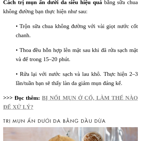
Cách trị mụn ẩn dưới da siêu hiệu quả
bằng sữa chua
không đường bạn thực hiện như sau:
• Trộn sữa chua không đường với vài giọt nước cốt
chanh.
• Thoa đều hỗn hợp lên mặt sau khi đã rửa sạch mặt
và để trong 15–20 phút.
• Rửa lại với nước sạch và lau khô. Thực hiện 2–3
lần/tuần bạn sẽ thấy làn da giảm mụn đáng kể.
>>> Đọc thêm:
BỊ NỔI MỤN Ở CỔ, LÀM THẾ NÀO
ĐỂ XỬ LÝ?
TRỊ MỤN ẨN DƯỚI DA BẰNG DẦU DỪA