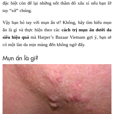
đặc biệt còn để lại những nốt thâm đỏ xấu xí nếu bạn lỡ
tay “xử” chúng.
Vậy bạn bó tay với mụn ẩn ư? Không, hãy tìm hiểu mụn
ẩn là gì và thực hiện theo các
cách trị mụn ẩn dưới da
siêu hiệu quả
mà Harper’s Bazaar Vietnam gợi ý, bạn sẽ
có một làn da mịn màng đến không ngờ đấy.
Mụn ẩn là gì?