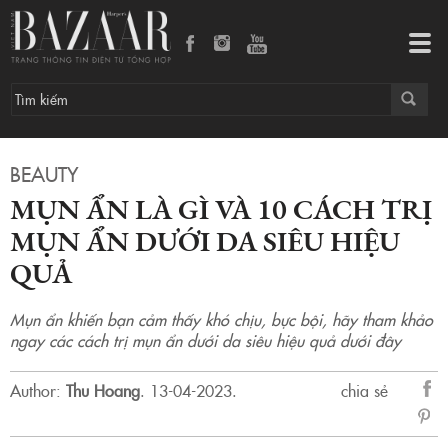
Mụn ẩn là gì và 10 cách trị mụn ẩn dưới da siêu hiệu quả
Tog
navi
BEAUTY
MỤN ẨN LÀ GÌ VÀ 10 CÁCH TRỊ
MỤN ẨN DƯỚI DA SIÊU HIỆU
QUẢ
Mụn ẩn khiến bạn cảm thấy khó chịu, bực bội, hãy tham khảo
ngay các cách trị mụn ẩn dưới da siêu hiệu quả dưới đây
Author:
Thu Hoang
.
13-04-2023.
chia sẻ
sẻ
Fac