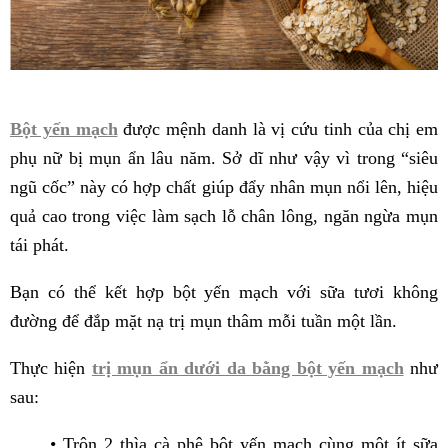
Bột yến mạch
được mệnh danh là vị cứu tinh của chị em
phụ nữ bị mụn ẩn lâu năm. Sở dĩ như vậy vì trong “siêu
ngũ cốc” này có hợp chất giúp đẩy nhân mụn nổi lên, hiệu
quả cao trong việc làm sạch lỗ chân lông, ngăn ngừa mụn
tái phát.
Bạn có thể kết hợp bột yến mạch với sữa tươi không
đường để đắp mặt nạ trị mụn thâm mỗi tuần một lần.
Thực hiện
trị mụn ẩn dưới da bằng bột yến mạch
như
sau:
• Trộn 2 thìa cà phê bột yến mạch cùng một ít sữa