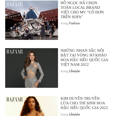
HỒ NGỌC HÀ CHỌN
TOÀN LOCAL BRAND
VIỆT CHO MV “CÔ ĐƠN
TRÊN SOFA”
trong
Fashion
.
NHỮNG NHAN SẮC NỔI
BẬT TẠI VÒNG SƠ KHẢO
HOA HẬU SIÊU QUỐC GIA
VIỆT NAM 2022
trong
Lifestyle
.
KIM DUYÊN TRUYỀN
LỬA CHO THÍ SINH HOA
HẬU SIÊU QUỐC GIA 2022
trong
Lifestyle
.