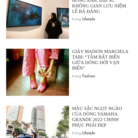
HỒNG ANH, ĐẠI SỨ
KHÔNG GIAN LƯU NIỆM
LÊ BÁ ĐẢNG
trong
Lifestyle
.
GIÀY MAISON MARGIELA
TABI: “TÂM BẤT BIẾN
GIỮA DÒNG ĐỜI VẠN
BIẾN”
trong
Fashion
.
MÀU SẮC NGỌT NGÀO
CỦA DÒNG YAMAHA
GRANDE 2022 CHINH
PHỤC PHÁI ĐẸP
trong
Lifestyle
.