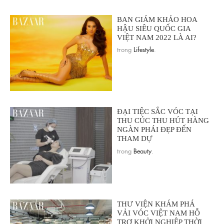
BAN GIÁM KHẢO HOA
HẬU SIÊU QUỐC GIA
VIỆT NAM 2022 LÀ AI?
trong
Lifestyle
.
ĐẠI TIỆC SẮC VÓC TẠI
THU CÚC THU HÚT HÀNG
NGÀN PHÁI ĐẸP ĐẾN
THAM DỰ
trong
Beauty
.
THƯ VIỆN KHÁM PHÁ
VẢI VÓC VIỆT NAM HỖ
TRỢ KHỞI NGHIỆP THỜI