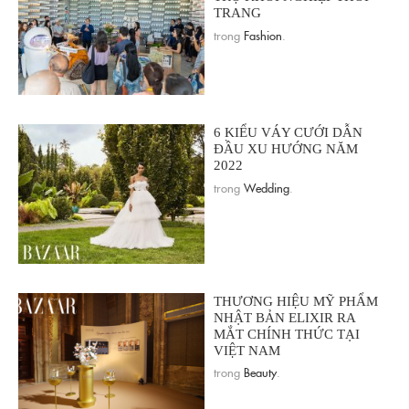
TRANG
trong
Fashion
.
6 KIỂU VÁY CƯỚI DẪN
ĐẦU XU HƯỚNG NĂM
2022
trong
Wedding
.
THƯƠNG HIỆU MỸ PHẨM
NHẬT BẢN ELIXIR RA
MẮT CHÍNH THỨC TẠI
VIỆT NAM
trong
Beauty
.