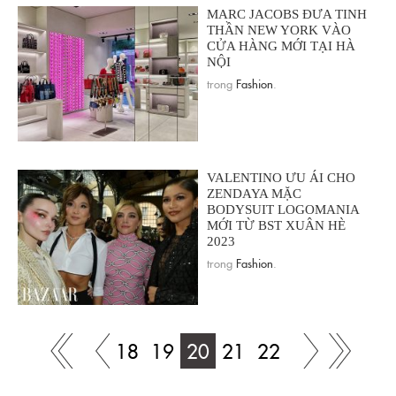
MARC JACOBS ĐƯA TINH
THẦN NEW YORK VÀO
CỬA HÀNG MỚI TẠI HÀ
NỘI
trong
Fashion
.
VALENTINO ƯU ÁI CHO
ZENDAYA MẶC
BODYSUIT LOGOMANIA
MỚI TỪ BST XUÂN HÈ
2023
trong
Fashion
.
18
19
20
21
22