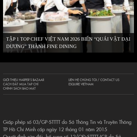
TẬP 1 TOP CHEF VIỆT NAM 2026 BIẾN “QUÁI VẬT ĐẠI
DƯƠNG” THÀNH FINE DINING
GIỚI THIỆU HARPER’S BAZAAR
LIÊN HỆ CHÚNG TÔI / CONTACT US
CÁCH ĐẶT MUA TẠP CHÍ
ESQUIRE VIETNAM
CHÍNH SÁCH BẢO MẬT
Giấp phép số 03/GP-STTTT do Sở Thông Tin và Truyền Thông
TP Hồ Chí Minh cấp ngày 12 tháng 01 năm 2015
Quyết định sửa đổi, bổ sung số 12/QĐ-STTTT-ICP do Sở