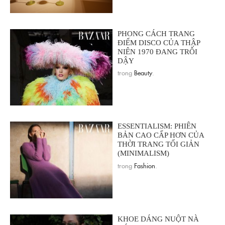
PHONG CÁCH TRANG
ĐIỂM DISCO CỦA THẬP
NIÊN 1970 ĐANG TRỖI
DẬY
trong
Beauty
.
ESSENTIALISM: PHIÊN
BẢN CAO CẤP HƠN CỦA
THỜI TRANG TỐI GIẢN
(MINIMALISM)
trong
Fashion
.
KHOE DÁNG NUỘT NÀ