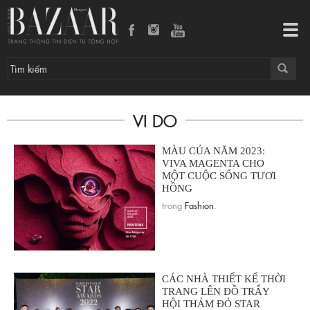
Tog
navi
VI DO
MÀU CỦA NĂM 2023:
VIVA MAGENTA CHO
MỘT CUỘC SỐNG TƯƠI
HỒNG
trong
Fashion
.
CÁC NHÀ THIẾT KẾ THỜI
TRANG LÊN ĐỒ TRẨY
HỘI THẢM ĐỎ STAR