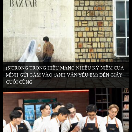
(S)TRONG TRỌNG HIẾU MANG NHIỀU KỶ NIỆM CỦA
MÌNH GỬI GẮM VÀO (ANH VẪN YÊU EM) ĐẾN GIÂY
CUỐI CÙNG