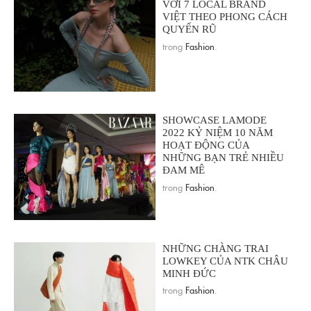
VỚI 7 LOCAL BRAND
VIỆT THEO PHONG CÁCH
QUYẾN RŨ
trong
Fashion
.
SHOWCASE LAMODE
2022 KỶ NIỆM 10 NĂM
HOẠT ĐỘNG CỦA
NHỮNG BẠN TRẺ NHIỀU
ĐAM MÊ
trong
Fashion
.
NHỮNG CHÀNG TRAI
LOWKEY CỦA NTK CHÂU
MINH ĐỨC
trong
Fashion
.