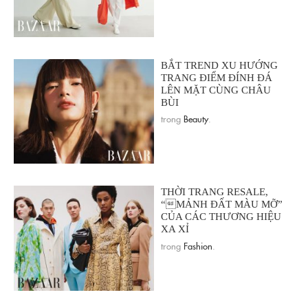
BẮT TREND XU HƯỚNG
TRANG ĐIỂM ĐÍNH ĐÁ
LÊN MẶT CÙNG CHÂU
BÙI
trong
Beauty
.
THỜI TRANG RESALE,
“MẢNH ĐẤT MÀU MỠ”
CỦA CÁC THƯƠNG HIỆU
XA XỈ
trong
Fashion
.