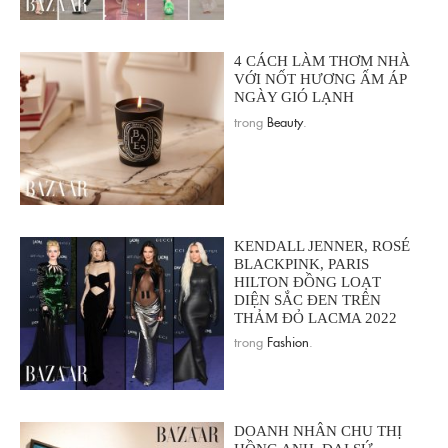
4 CÁCH LÀM THƠM NHÀ
VỚI NỐT HƯƠNG ẤM ÁP
NGÀY GIÓ LẠNH
trong
Beauty
.
KENDALL JENNER, ROSÉ
BLACKPINK, PARIS
HILTON ĐỒNG LOẠT
DIỆN SẮC ĐEN TRÊN
THẢM ĐỎ LACMA 2022
trong
Fashion
.
DOANH NHÂN CHU THỊ