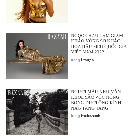
NGỌC CHÂU LÀM GIÁM
KHẢO VÒNG SƠ KHẢO
HOA HẬU SIÊU QUỐC GIA
VIỆT NAM 2022
trong
Lifestyle
.
NGƯỜI MẪU NHƯ VÂN
KHOE SẮC VÓC NÓNG
BỎNG DƯỚI ỐNG KÍNH
NAG TANG TANG
trong
Photoshoots
.