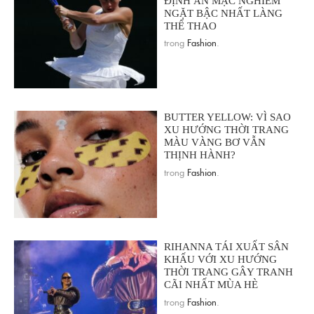
ĐỊNH ĂN MẶC NGHIÊM
NGẶT BẬC NHẤT LÀNG
THỂ THAO
trong
Fashion
.
BUTTER YELLOW: VÌ SAO
XU HƯỚNG THỜI TRANG
MÀU VÀNG BƠ VẪN
THỊNH HÀNH?
trong
Fashion
.
RIHANNA TÁI XUẤT SÂN
KHẤU VỚI XU HƯỚNG
THỜI TRANG GÂY TRANH
CÃI NHẤT MÙA HÈ
trong
Fashion
.