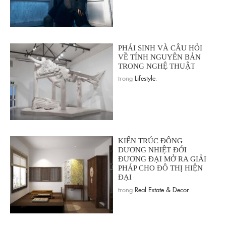
PHÁI SINH VÀ CÂU HỎI
VỀ TÍNH NGUYÊN BẢN
TRONG NGHỆ THUẬT
trong
Lifestyle
.
KIẾN TRÚC ĐÔNG
DƯƠNG NHIỆT ĐỚI
ĐƯƠNG ĐẠI MỞ RA GIẢI
PHÁP CHO ĐÔ THỊ HIỆN
ĐẠI
trong
Real Estate & Decor
.