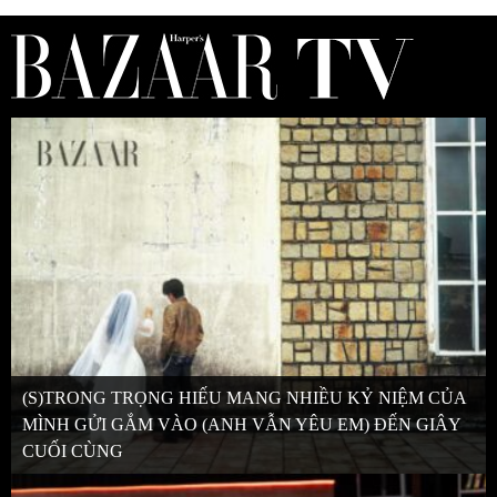
(S)TRONG TRỌNG HIẾU MANG NHIỀU KỶ NIỆM CỦA
MÌNH GỬI GẮM VÀO (ANH VẪN YÊU EM) ĐẾN GIÂY
CUỐI CÙNG