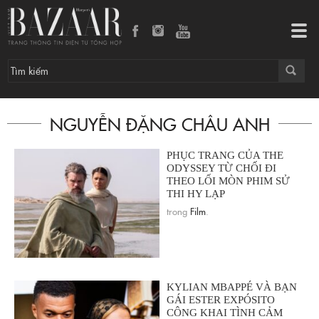
Tog
navi
NGUYỄN ĐẶNG CHÂU ANH
PHỤC TRANG CỦA THE
ODYSSEY TỪ CHỐI ĐI
THEO LỐI MÒN PHIM SỬ
THI HY LẠP
trong
Film
.
KYLIAN MBAPPÉ VÀ BẠN
GÁI ESTER EXPÓSITO
CÔNG KHAI TÌNH CẢM