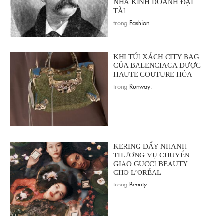
NHÀ KINH DOANH ĐẠI
TÀI
trong
Fashion
.
KHI TÚI XÁCH CITY BAG
CỦA BALENCIAGA ĐƯỢC
HAUTE COUTURE HÓA
trong
Runway
.
KERING ĐẨY NHANH
THƯƠNG VỤ CHUYỂN
GIAO GUCCI BEAUTY
CHO L’ORÉAL
trong
Beauty
.