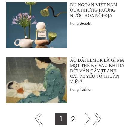
DU NGOẠN VIỆT NAM
QUA NHỮNG HƯƠNG
NƯỚC HOA NỘI ĐỊA
trong
Beauty
.
ÁO DÀI LEMUR LÀ GÌ MÀ
MỘT THẾ KỶ SAU KHI RA
ĐỜI VẪN GÂY TRANH
CÃI VỀ YẾU TỐ THUẦN
VIỆT?
trong
Fashion
.
1
2