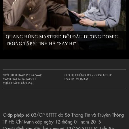
QUANG HÙNG MASTERD ĐỐI ĐẦU DƯƠNG DOMIC
TRONG TẬP 5 TINH HÀ “SAY HI”
GIỚI THIỆU HARPER’S BAZAAR
LIÊN HỆ CHÚNG TÔI / CONTACT US
CÁCH ĐẶT MUA TẠP CHÍ
ESQUIRE VIETNAM
CHÍNH SÁCH BẢO MẬT
Giấp phép số 03/GP-STTTT do Sở Thông Tin và Truyền Thông
TP Hồ Chí Minh cấp ngày 12 tháng 01 năm 2015
Quyết định sửa đổi, bổ sung số 12/QĐ-STTTT-ICP do Sở