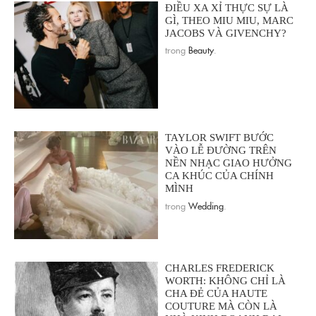
ĐIỀU XA XỈ THỰC SỰ LÀ
GÌ, THEO MIU MIU, MARC
JACOBS VÀ GIVENCHY?
trong
Beauty
.
TAYLOR SWIFT BƯỚC
VÀO LỄ ĐƯỜNG TRÊN
NỀN NHẠC GIAO HƯỞNG
CA KHÚC CỦA CHÍNH
MÌNH
trong
Wedding
.
CHARLES FREDERICK
WORTH: KHÔNG CHỈ LÀ
CHA ĐẺ CỦA HAUTE
COUTURE MÀ CÒN LÀ