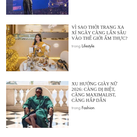
VÌ SAO THỜI TRANG XA
XỈ NGÀY CÀNG LẤN SÂU
VÀO THẾ GIỚI ẨM THỰC?
trong
Lifestyle
.
XU HƯỚNG GIÀY NỮ
2026: CÀNG DỊ BIỆT,
CÀNG MAXIMALIST,
CÀNG HẤP DẪN
trong
Fashion
.