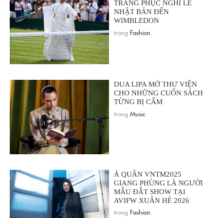
TRANG PHỤC NGHI LỄ
NHẬT BẢN ĐẾN
WIMBLEDON
trong
Fashion
.
DUA LIPA MỞ THƯ VIỆN
CHO NHỮNG CUỐN SÁCH
TỪNG BỊ CẤM
trong
Music
.
Á QUÂN VNTM2025
GIANG PHÙNG LÀ NGƯỜI
MẪU ĐẮT SHOW TẠI
AVIFW XUÂN HÈ 2026
trong
Fashion
.