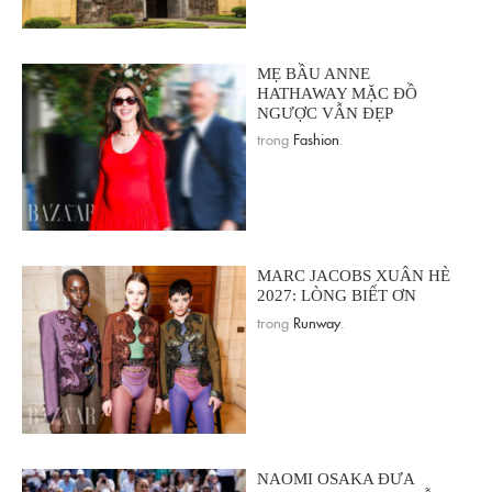
MẸ BẦU ANNE
HATHAWAY MẶC ĐỒ
NGƯỢC VẪN ĐẸP
trong
Fashion
.
MARC JACOBS XUÂN HÈ
2027: LÒNG BIẾT ƠN
trong
Runway
.
NAOMI OSAKA ĐƯA