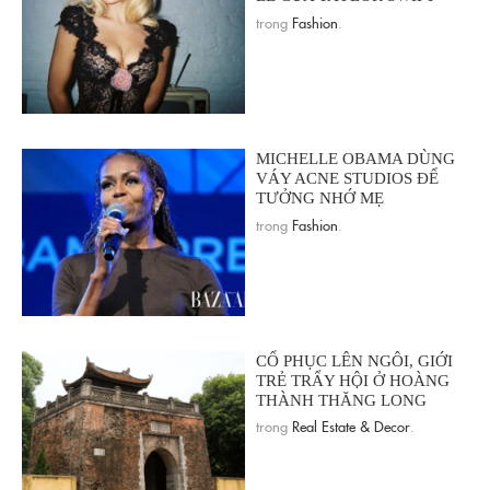
trong
Fashion
.
MICHELLE OBAMA DÙNG
VÁY ACNE STUDIOS ĐỂ
TƯỞNG NHỚ MẸ
trong
Fashion
.
CỔ PHỤC LÊN NGÔI, GIỚI
TRẺ TRẨY HỘI Ở HOÀNG
THÀNH THĂNG LONG
trong
Real Estate & Decor
.