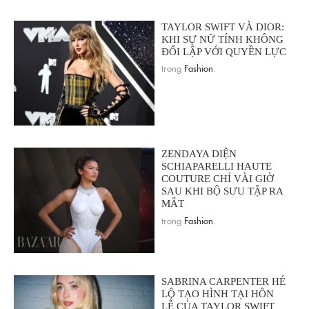
TAYLOR SWIFT VÀ DIOR:
KHI SỰ NỮ TÍNH KHÔNG
ĐỐI LẬP VỚI QUYỀN LỰC
trong
Fashion
.
ZENDAYA DIỆN
SCHIAPARELLI HAUTE
COUTURE CHỈ VÀI GIỜ
SAU KHI BỘ SƯU TẬP RA
MẮT
trong
Fashion
.
SABRINA CARPENTER HÉ
LỘ TẠO HÌNH TẠI HÔN
LỄ CỦA TAYLOR SWIFT