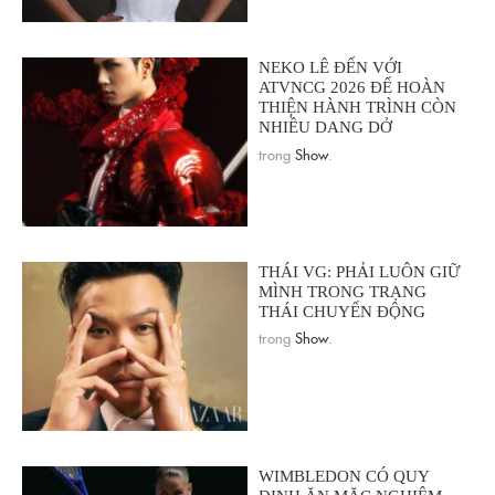
NEKO LÊ ĐẾN VỚI
ATVNCG 2026 ĐỂ HOÀN
THIỆN HÀNH TRÌNH CÒN
NHIỀU DANG DỞ
trong
Show
.
THÁI VG: PHẢI LUÔN GIỮ
MÌNH TRONG TRẠNG
THÁI CHUYỂN ĐỘNG
trong
Show
.
WIMBLEDON CÓ QUY