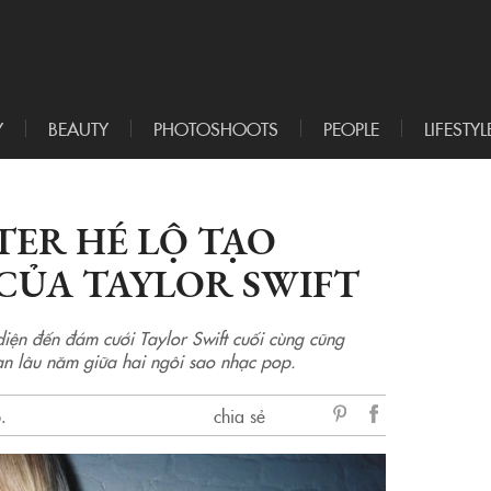
Y
BEAUTY
PHOTOSHOOTS
PEOPLE
LIFESTYL
ER HÉ LỘ TẠO
 CỦA TAYLOR SWIFT
iện đến đám cưới Taylor Swift cuối cùng cũng
bạn lâu năm giữa hai ngôi sao nhạc pop.
.
chia sẻ
sẻ
Facebook