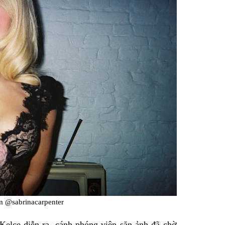
m @sabrinacarpenter
Kelce diễn ra, cánh phóng viên săn ảnh đã chờ