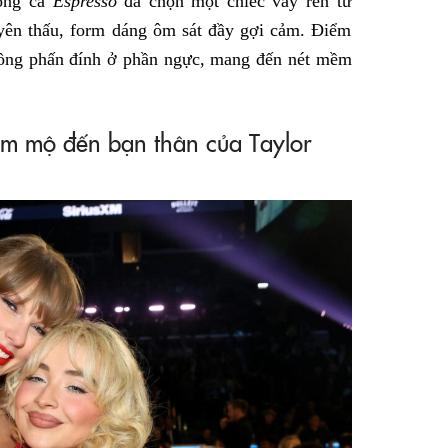
iọng ca
Espresso
đã chọn một chiếc váy ren từ
uyên thấu, form dáng ôm sát đầy gợi cảm. Điểm
hồng phấn đính ở phần ngực, mang đến nét mềm
âm mộ đến bạn thân của Taylor