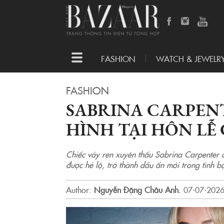
Toggle
FASHION
WATCH & JEWELR
navigation
FASHION
SABRINA CARPENT
HÌNH TẠI HÔN LỄ
Chiếc váy ren xuyên thấu Sabrina Carpenter d
được hé lộ, trở thành dấu ấn mới trong tình 
Author:
Nguyễn Đặng Châu Anh
.
07-07-2026