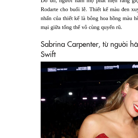
Do đó, người hâm mộ phát hiện rằng g
Rodarte cho buổi lễ. Thiết kế màu đen x
nhấn của thiết kế là bông hoa hồng màu 
mại giữa tổng thể vô cùng quyến rũ.
Sabrina Carpenter, từ người h
Swift