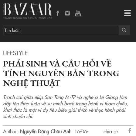
Phái Sinh và câu hỏi về tính nguyên bản trong nghệ thuật
Tog
navi
LIFESTYLE
PHÁI SINH VÀ CÂU HỎI VỀ
TÍNH NGUYÊN BẢN TRONG
NGHỆ THUẬT
Tranh cãi giữa êkíp Sơn Tùng M-TP và nghệ sĩ Lê Giang làm
dấy lên thảo luận về sự minh bạch trong hành vi tham chiếu,
khai thác là một ví dụ tiêu biểu giải thích về thực hành phái
sinh chuẩn chỉ.
Author:
Nguyễn Đặng Châu Anh
.
16-06-
chia sẻ