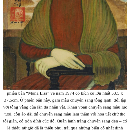
phiên bản “Mona Lisa” vẽ năm 1974 có kích cỡ lớn nhất 53,5 x
37,5cm. Ở phiên bản này, gam màu chuyển sang tông lạnh, đối lập
với tông vàng của làn da nhân vật. Khăn voan chuyển sang màu lục
tươi, còn áo dài thì chuyển sang màu lam thẫm với họa tiết chữ thọ
tối giản, cổ tròn đính cúc đỏ. Quần lanh trắng chuyển sang đen – có
lẽ thiếu nữ giờ đã là thiếu phụ, trải qua những biến cố nhất định