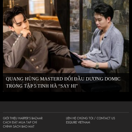
QUANG HÙNG MASTERD ĐỐI ĐẦU DƯƠNG DOMIC
TRONG TẬP 5 TINH HÀ “SAY HI”
GIỚI THIỆU HARPER’S BAZAAR
LIÊN HỆ CHÚNG TÔI / CONTACT US
CÁCH ĐẶT MUA TẠP CHÍ
ESQUIRE VIETNAM
CHÍNH SÁCH BẢO MẬT