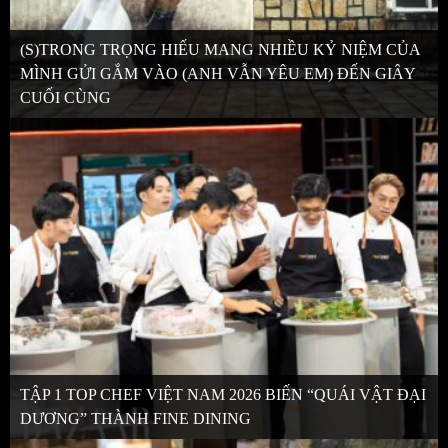
(S)TRONG TRỌNG HIẾU MANG NHIỀU KỶ NIỆM CỦA
MÌNH GỬI GẮM VÀO (ANH VẪN YÊU EM) ĐẾN GIÂY
CUỐI CÙNG
TẬP 1 TOP CHEF VIỆT NAM 2026 BIẾN “QUÁI VẬT ĐẠI
DƯƠNG” THÀNH FINE DINING