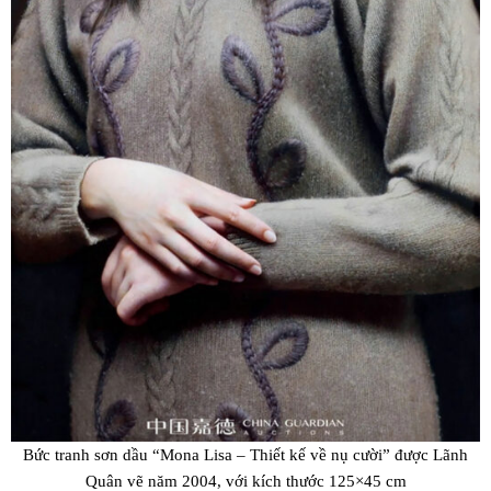
Bức tranh sơn dầu “Mona Lisa – Thiết kế về nụ cười” được Lãnh
Quân vẽ năm 2004, với kích thước 125×45 cm