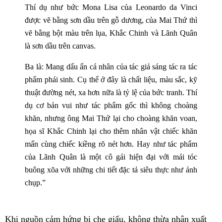
Thí dụ như bức Mona Lisa của Leonardo da Vinci
được vẽ bằng sơn dầu trên gỗ dương, của Mai Thứ thì
vẽ bằng bột màu trên lụa, Khắc Chinh và Lãnh Quân
là sơn dầu trên canvas.
Ba là: Mang dấu ấn cá nhân của tác giả sáng tác ra tác
phẩm phái sinh. Cụ thể ở đây là chất liệu, màu sắc, kỹ
thuật đường nét, xa hơn nữa là tỷ lệ của bức tranh. Thí
dụ cơ bản vui như tác phẩm gốc thì không choàng
khăn, nhưng ông Mai Thứ lại cho choàng khăn voan,
họa sĩ Khắc Chinh lại cho thêm nhân vật chiếc khăn
mấn cùng chiếc kiềng rõ nét hơn. Hay như tác phẩm
của Lãnh Quân là một cô gái hiện đại với mái tóc
buông xõa với những chi tiết đặc tả siêu thực như ảnh
chụp.”
Khi nguồn cảm hứng bị che giấu, không thừa nhận xuất