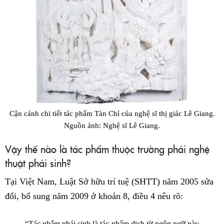
Cận cảnh chi tiết tác phẩm Tàn Chỉ của nghệ sĩ thị giác Lê Giang.
Nguồn ảnh: Nghệ sĩ Lê Giang.
Vậy thế nào là tác phẩm thuộc trường phái nghệ
thuật phái sinh?
Tại Việt Nam, Luật Sở hữu trí tuệ (SHTT) năm 2005 sửa
đổi, bổ sung năm 2009 ở khoản 8, điều 4 nêu rõ:
“Tác phẩm phái sinh là tác phẩm dịch từ ngôn ngữ này