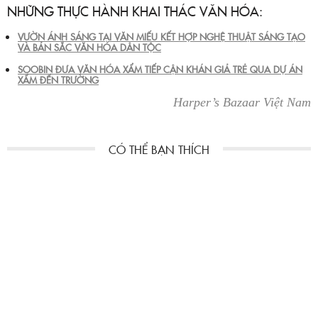
NHỮNG THỰC HÀNH KHAI THÁC VĂN HÓA:
VƯỜN ÁNH SÁNG TẠI VĂN MIẾU KẾT HỢP NGHỆ THUẬT SÁNG TẠO
VÀ BẢN SẮC VĂN HÓA DÂN TỘC
SOOBIN ĐƯA VĂN HÓA XẨM TIẾP CẬN KHÁN GIẢ TRẺ QUA DỰ ÁN
XẨM ĐẾN TRƯỜNG
Harper’s Bazaar Việt Nam