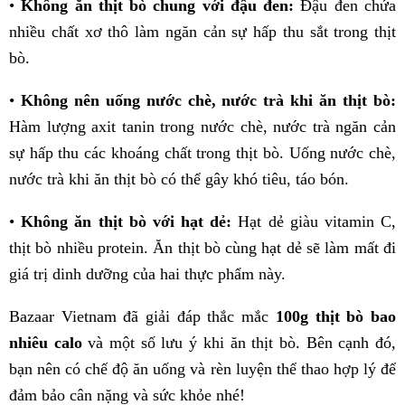
•
Không ăn thịt bò chung với đậu đen:
Đậu đen chứa
nhiều chất xơ thô làm ngăn cản sự hấp thu sắt trong thịt
bò.
•
Không nên uống nước chè, nước trà khi ăn thịt bò:
Hàm lượng axit tanin trong nước chè, nước trà ngăn cản
sự hấp thu các khoáng chất trong thịt bò. Uống nước chè,
nước trà khi ăn thịt bò có thể gây khó tiêu, táo bón.
•
Không ăn thịt bò với hạt dẻ:
Hạt dẻ giàu vitamin C,
thịt bò nhiều protein. Ăn thịt bò cùng hạt dẻ sẽ làm mất đi
giá trị dinh dưỡng của hai thực phẩm này.
Bazaar Vietnam đã giải đáp thắc mắc
100g thịt bò bao
nhiêu calo
và một số lưu ý khi ăn thịt bò. Bên cạnh đó,
bạn nên có chế độ ăn uống và rèn luyện thể thao hợp lý để
đảm bảo cân nặng và sức khỏe nhé!