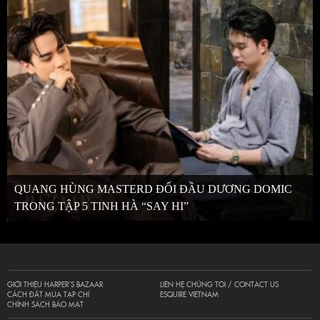
QUANG HÙNG MASTERD ĐỐI ĐẦU DƯƠNG DOMIC
TRONG TẬP 5 TINH HÀ “SAY HI”
GIỚI THIỆU HARPER’S BAZAAR
LIÊN HỆ CHÚNG TÔI / CONTACT US
CÁCH ĐẶT MUA TẠP CHÍ
ESQUIRE VIETNAM
CHÍNH SÁCH BẢO MẬT