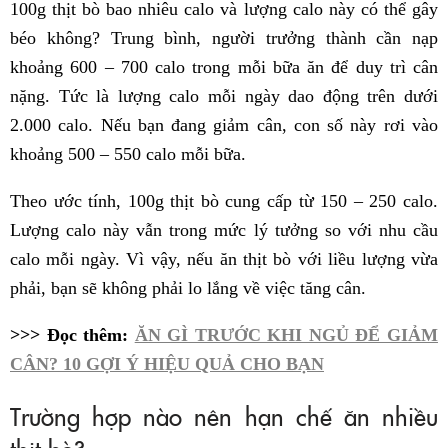
100g thịt bò bao nhiêu calo và lượng calo này có thể gây
béo không? Trung bình, người trưởng thành cần nạp
khoảng 600 – 700 calo trong mỗi bữa ăn để duy trì cân
nặng. Tức là lượng calo mỗi ngày dao động trên dưới
2.000 calo. Nếu bạn đang giảm cân, con số này rơi vào
khoảng 500 – 550 calo mỗi bữa.
Theo ước tính, 100g thịt bò cung cấp từ 150 – 250 calo.
Lượng calo này vẫn trong mức lý tưởng so với nhu cầu
calo mỗi ngày. Vì vậy, nếu ăn thịt bò với liều lượng vừa
phải, bạn sẽ không phải lo lắng về việc tăng cân.
>>> Đọc thêm:
ĂN GÌ TRƯỚC KHI NGỦ ĐỂ GIẢM
CÂN? 10 GỢI Ý HIỆU QUẢ CHO BẠN
Trường hợp nào nên hạn chế ăn nhiều