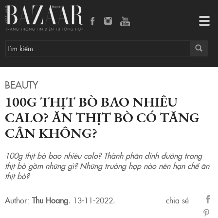
100g thịt bò bao nhiêu calo? Ăn thịt bò có tăng cân không?
Tog
navi
BEAUTY
100G THỊT BÒ BAO NHIÊU
CALO? ĂN THỊT BÒ CÓ TĂNG
CÂN KHÔNG?
100g thịt bò bao nhiêu calo? Thành phần dinh dưỡng trong
thịt bò gồm những gì? Những trường hợp nào nên hạn chế ăn
thịt bò?
Author:
Thu Hoang
.
13-11-2022.
chia sẻ
sẻ