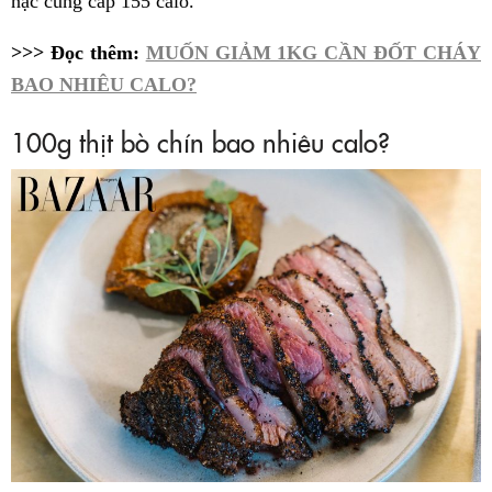
nạc cung cấp 155 calo.
>>> Đọc thêm:
MUỐN GIẢM 1KG CẦN ĐỐT CHÁY
BAO NHIÊU CALO?
100g thịt bò chín bao nhiêu calo?