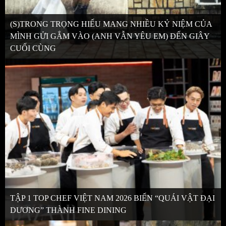
(S)TRONG TRỌNG HIẾU MANG NHIỀU KỶ NIỆM CỦA
MÌNH GỬI GẮM VÀO (ANH VẪN YÊU EM) ĐẾN GIÂY
CUỐI CÙNG
TẬP 1 TOP CHEF VIỆT NAM 2026 BIẾN “QUÁI VẬT ĐẠI
DƯƠNG” THÀNH FINE DINING