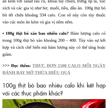
ăn kèm với salad rau củ, khoai tây chiên, trứng ốp la, xúc
xích và các gia vị như bơ, muối, tiêu, dầu ăn. 100g thịt bò
bít tết chứa khoảng 334 calo. Con số này còn tùy thuộc
vào các món ăn kèm và gia vị nêm nếm.
• 100g thịt bò xào bao nhiêu calo?
Hàm lượng calo có
trong 100g thịt bò xào khoảng 200 – 400. Tùy vào sự kết
hợp và cách chế biến mà hàm lượng này có thể tăng hoặc
giảm.
>>> Đọc thêm:
THỰC ĐƠN 1500 CALO MỖI NGÀY
ĐÁNH BAY MỠ THỪA HIỆU QUẢ
100g thịt bò bao nhiêu calo khi kết hợp
với các thực phẩm khác?