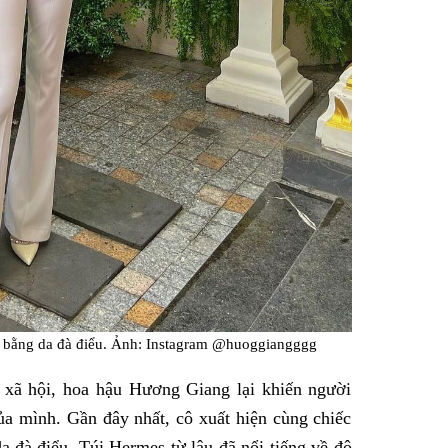
y bằng da đà điểu. Ảnh: Instagram @huoggiangggg
 xã hội, hoa hậu Hương Giang lại khiến người
a mình. Gần đây nhất, cô xuất hiện cùng chiếc
 đà điểu. Túi Hermes từ lâu đã nổi tiếng về độ