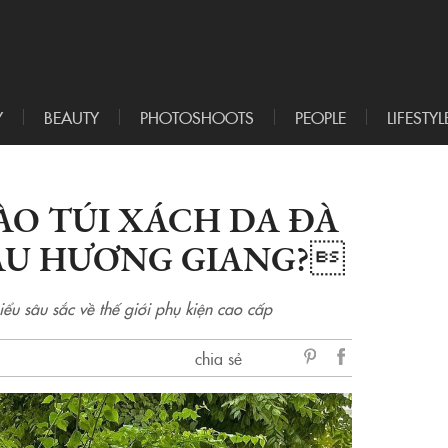
Y
BEAUTY
PHOTOSHOOTS
PEOPLE
LIFESTYL
ÀO TÚI XÁCH DA ĐÀ
ẬU HƯƠNG GIANG?
iểu sâu sắc về thế giới phụ kiện cao cấp
chia sẻ
sẻ
Facebook