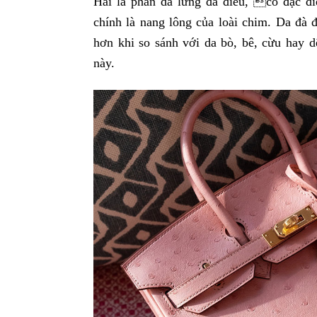
Hai là phần da lưng đà điểu, có đặc đ
chính là nang lông của loài chim. Da đà đ
hơn khi so sánh với da bò, bê, cừu hay d
này.