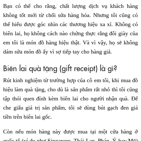
Bạn có thể cho rằng, chất lượng dịch vụ khách hàng
không tốt mới từ chối sửa hàng hóa. Nhưng tôi cũng có
thể hiểu được góc nhìn các thương hiệu xa xỉ. Không có
biên lai, họ không cách nào chứng thực rằng đôi giày của
em tôi là món đồ hàng hiệu thật. Và vì vậy, họ sẽ không
dám sửa món đồ ấy vì sợ tiếp tay cho hàng giả.
Biên lai quà tặng (gift receipt) là gì?
Rút kinh nghiệm từ trường hợp của cô em tôi, khi mua đồ
hiệu làm quà tặng, cho dù là sản phẩm rất nhỏ thì tôi cũng
tập thói quen đính kèm biên lai cho người nhận quà. Để
che giấu giá trị sản phẩm, tôi sẽ dùng bút gạch đen giá
tiền trên biên lai gốc.
Còn nếu món hàng này được mua tại một cửa hàng ở
quốc tế (ví dụ như Singapore, Thái Lan, Pháp, Ý hay Mỹ)