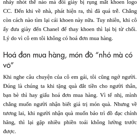
nhảy nhót thế nào mà đôi giày bị rụng mất khoen logo
CC. Đến khi về nhà, phát hiện ra, thì đã quá trễ. Chẳng
còn cách nào tìm lại cái khoen này nữa. Tuy nhiên, khi cô
ấy đưa giày đến Chanel để thay khoen thì lại bị từ chối.
Lý do vì cô em tôi không có hoá đơn mua hàng.
Hoá đơn mua hàng, món đồ “nhỏ mà có
võ”
Khi nghe câu chuyện của cô em gái, tôi cũng ngớ người.
Đúng là chúng ta khi tặng quà đắt tiền cho người thân,
bạn bè thì hay giấu hoá đơn mua hàng. Vì tế nhị, mình
chẳng muốn người nhận biết giá trị món quà. Nhưng về
tương lai, khi người nhận quà muốn bảo trì đồ đạc chính
hãng, thì lại gặp nhiều phiền toái không lường trước
được.