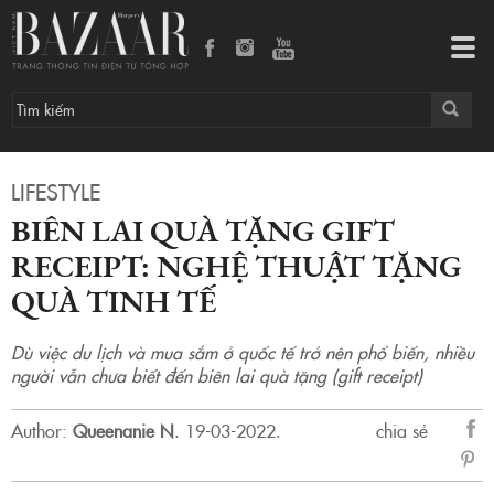
Biên lai quà tặng Gift Receipt: Nghệ thuật tặng quà tinh tế
Tog
navi
LIFESTYLE
BIÊN LAI QUÀ TẶNG GIFT
RECEIPT: NGHỆ THUẬT TẶNG
QUÀ TINH TẾ
Dù việc du lịch và mua sắm ở quốc tế trở nên phổ biến, nhiều
người vẫn chưa biết đến biên lai quà tặng (gift receipt)
Author:
Queenanie N
.
19-03-2022.
chia sẻ
sẻ
Fac