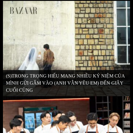
(S)TRONG TRỌNG HIẾU MANG NHIỀU KỶ NIỆM CỦA
MÌNH GỬI GẮM VÀO (ANH VẪN YÊU EM) ĐẾN GIÂY
CUỐI CÙNG