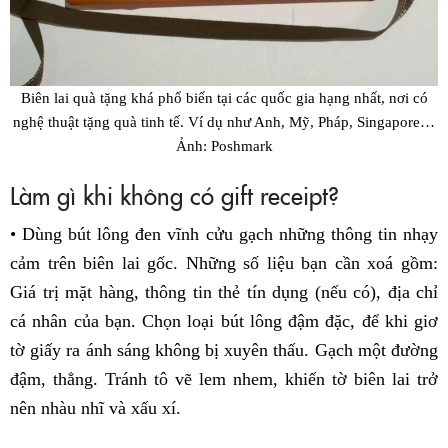
Biên lai quà tặng khá phổ biến tại các quốc gia hạng nhất, nơi có
nghệ thuật tặng quà tinh tế. Ví dụ như Anh, Mỹ, Pháp, Singapore…
Ảnh: Poshmark
Làm gì khi không có gift receipt?
• Dùng bút lông đen vĩnh cửu gạch những thông tin nhạy
cảm trên biên lai gốc. Những số liệu bạn cần xoá gồm:
Giá trị mặt hàng, thông tin thẻ tín dụng (nếu có), địa chỉ
cá nhân của bạn. Chọn loại bút lông đậm đặc, để khi giơ
tờ giấy ra ánh sáng không bị xuyên thấu. Gạch một đường
đậm, thẳng. Tránh tô vẽ lem nhem, khiến tờ biên lai trở
nên nhàu nhĩ và xấu xí.