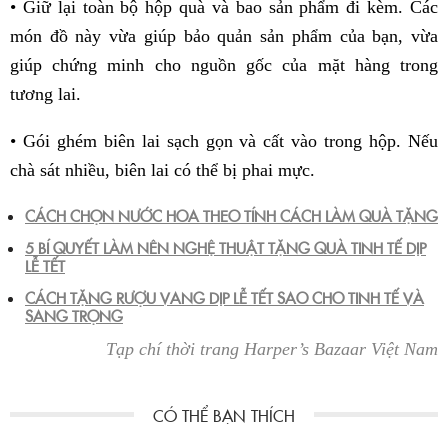
• Giữ lại toàn bộ hộp quà và bao sản phẩm đi kèm. Các
món đồ này vừa giúp bảo quản sản phẩm của bạn, vừa
giúp chứng minh cho nguồn gốc của mặt hàng trong
tương lai.
• Gói ghém biên lai sạch gọn và cất vào trong hộp. Nếu
chà sát nhiều, biên lai có thể bị phai mực.
CÁCH CHỌN NƯỚC HOA THEO TÍNH CÁCH LÀM QUÀ TẶNG
5 BÍ QUYẾT LÀM NÊN NGHỆ THUẬT TẶNG QUÀ TINH TẾ DỊP
LỄ TẾT
CÁCH TẶNG RƯỢU VANG DỊP LỄ TẾT SAO CHO TINH TẾ VÀ
SANG TRỌNG
Tạp chí thời trang Harper’s Bazaar Việt Nam