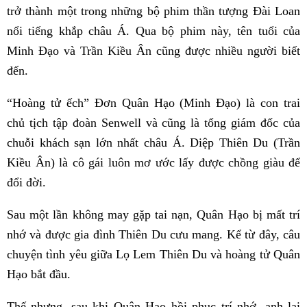
trở thành một trong những bộ phim thần tượng Đài Loan
nổi tiếng khắp châu Á. Qua bộ phim này, tên tuổi của
Minh Đạo và Trần Kiều Ân cũng được nhiều người biết
đến.
“Hoàng tử ếch” Đơn Quân Hạo (Minh Đạo) là con trai
chủ tịch tập đoàn Senwell và cũng là tổng giám đốc của
chuỗi khách sạn lớn nhất châu Á. Diệp Thiên Du (Trần
Kiều Ân) là cô gái luôn mơ ước lấy được chồng giàu để
đổi đời.
Sau một lần không may gặp tai nạn, Quân Hạo bị mất trí
nhớ và được gia đình Thiên Du cưu mang. Kể từ đây, câu
chuyện tình yêu giữa Lọ Lem Thiên Du và hoàng tử Quân
Hạo bắt đầu.
Thế nhưng, sau khi Quân Hạo hồi phục trí nhớ, anh lại