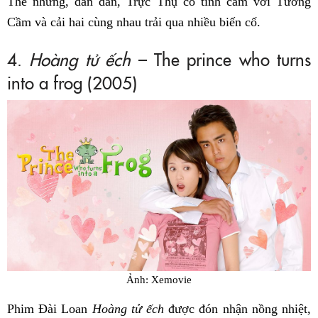
Thế nhưng, dần dần, Trực Thụ có tình cảm với Tương
Cầm và cải hai cùng nhau trải qua nhiều biến cố.
4.
Hoàng tử ếch
– The prince who turns
into a frog (2005)
Ảnh: Xemovie
Phim Đài Loan
Hoàng tử ếch
được đón nhận nồng nhiệt,