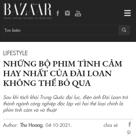
Những bộ phim tình cảm hay nhất của Đài Loan không thể bỏ qua
Tog
navi
LIFESTYLE
NHỮNG BỘ PHIM TÌNH CẢM
HAY NHẤT CỦA ĐÀI LOAN
KHÔNG THỂ BỎ QUA
Sau khi tách khỏi Trung Quốc đại lục, điện ảnh Đài Loan trở
thành ngành công nghiệp độc lập với hai thể loại chính là
phim tình cảm và võ thuật
Author:
Thu Hoang
.
04-10-2021.
chia sẻ
sẻ