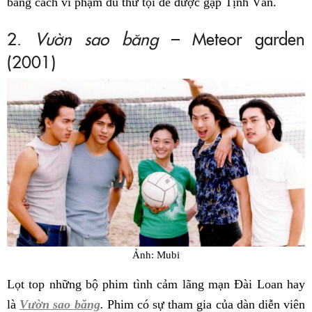
bằng cách vi phạm đủ thứ tội để được gặp Tịnh Văn.
2.
Vườn sao băng
– Meteor garden
(2001)
Ảnh: Mubi
Lọt top những bộ phim tình cảm lãng mạn Đài Loan hay
là
Vườn sao băng
.
Phim có sự tham gia của dàn diễn viên