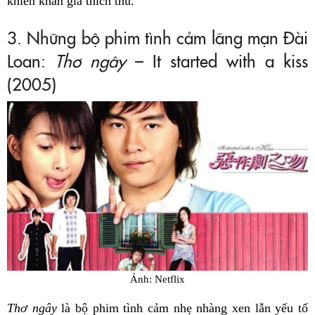
khiến khán giả thích thú.
3. Những bộ phim tình cảm lãng mạn Đài
Loan:
Thơ ngây
– It started with a kiss
(2005)
Ảnh: Netflix
Thơ ngây
là bộ phim tình cảm nhẹ nhàng xen lẫn yếu tố