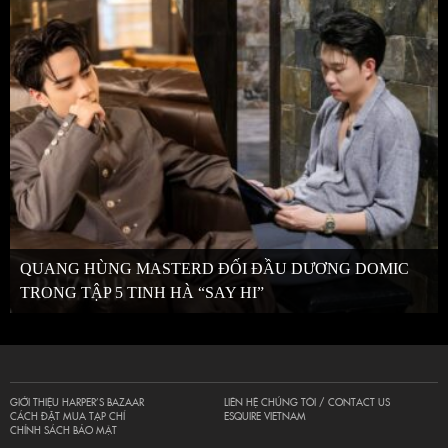
QUANG HÙNG MASTERD ĐỐI ĐẦU DƯƠNG DOMIC
TRONG TẬP 5 TINH HÀ “SAY HI”
GIỚI THIỆU HARPER’S BAZAAR
LIÊN HỆ CHÚNG TÔI / CONTACT US
CÁCH ĐẶT MUA TẠP CHÍ
ESQUIRE VIETNAM
CHÍNH SÁCH BẢO MẬT