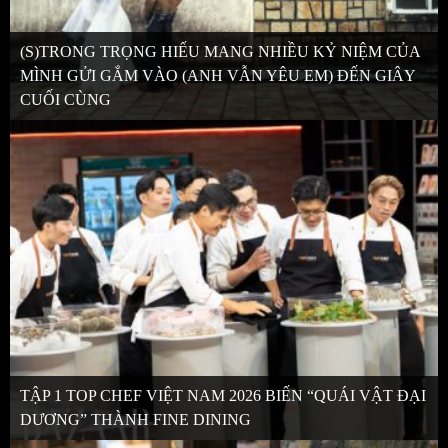
(S)TRONG TRỌNG HIẾU MANG NHIỀU KỶ NIỆM CỦA
MÌNH GỬI GẮM VÀO (ANH VẪN YÊU EM) ĐẾN GIÂY
CUỐI CÙNG
TẬP 1 TOP CHEF VIỆT NAM 2026 BIẾN “QUÁI VẬT ĐẠI
DƯƠNG” THÀNH FINE DINING