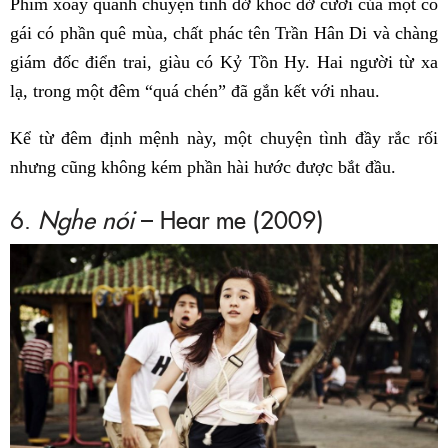
Phim xoay quanh chuyện tình dở khóc dở cười của một cô
gái có phần quê mùa, chất phác tên Trần Hân Di và chàng
giám đốc điển trai, giàu có Kỷ Tồn Hy. Hai người từ xa
lạ, trong một đêm “quá chén” đã gắn kết với nhau.
Kể từ đêm định mệnh này, một chuyện tình đầy rắc rối
nhưng cũng không kém phần hài hước được bắt đầu.
6.
Nghe nói
– Hear me (2009)