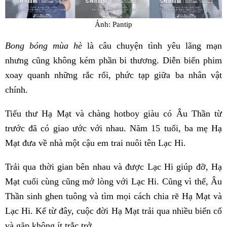
Ảnh: Pantip
Bong bóng mùa hè
là câu chuyện tình yêu lãng mạn
nhưng cũng không kém phần bi thương. Diễn biến phim
xoay quanh những rắc rối, phức tạp giữa ba nhân vật
chính.
Tiểu thư Hạ Mạt và chàng hotboy giàu có Âu Thần từ
trước đã có giao ước với nhau. Năm 15 tuổi, ba mẹ Hạ
Mạt đưa về nhà một cậu em trai nuôi tên Lạc Hi.
Trải qua thời gian bên nhau và được Lạc Hi giúp đỡ, Hạ
Mạt cuối cùng cũng mở lòng với Lạc Hi. Cũng vì thế, Âu
Thần sinh ghen tuông và tìm mọi cách chia rẽ Hạ Mạt và
Lạc Hi. Kể từ đây, cuộc đời Hạ Mạt trải qua nhiều biến cố
và gặp không ít trắc trở.