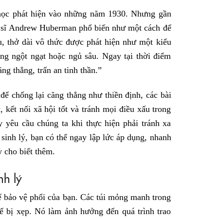
 học phát hiện vào những năm 1930. Nhưng gần
n sĩ Andrew Huberman phổ biến như một cách để
u, thở dài vô thức được phát hiện như một kiểu
ờng ngột ngạt hoặc ngủ sâu. Ngay tại thời điểm
ăng thẳng, trấn an tinh thần.”
 chống lại căng thẳng như thiền định, các bài
 kết nối xã hội tốt và tránh mọi điều xấu trong
 yêu cầu chúng ta khi thực hiện phải tránh xa
sinh lý, bạn có thể ngay lập lức áp dụng, nhanh
w cho biết thêm.
nh lý
ể bảo vệ phổi của bạn. Các túi mỏng manh trong
hể bị xẹp. Nó làm ảnh hưởng đến quá trình trao