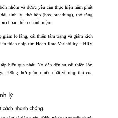
 bốn nhóm và được yêu cầu thực hiện năm phút
dài sinh lý, thở hộp (box breathing), thở tăng
tion) hoặc thiền chánh niệm.
giảm lo lắng, cải thiện tâm trạng và giảm kích
biên thiên nhịp tim Heart Rate Variability – HRV
 tập hiệu quả nhất. Nó dẫn đến sự cải thiện lớn
ia. Đồng thời giảm nhiều nhất về nhịp thở của
inh lý
t cách nhanh chóng.
iao cảm sẽ tiếp quản. Điều này gây ra một chuỗi