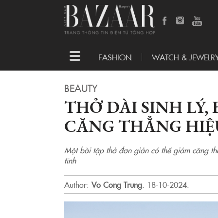
Toggle
FASHION
WATCH & JEWELR
navigation
BEAUTY
THỞ DÀI SINH LÝ,
CĂNG THẲNG HIỆ
Một bài tập thở đơn giản có thể giảm căng th
tĩnh
Author:
Vo Cong Trung
.
18-10-2024.