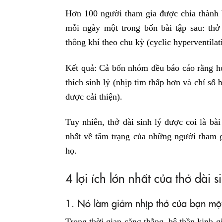
Hơn 100 người tham gia được chia thành
mỗi ngày một trong bốn bài tập sau: thở 
thông khí theo chu kỳ (cyclic hyperventila
Kết quả: Cả bốn nhóm đều báo cáo rằng họ 
thích sinh lý (nhịp tim thấp hơn và chỉ số 
được cải thiện).
Tuy nhiên, thở dài sinh lý được coi là bài
nhất về tâm trạng của những người tham g
họ.
4 lợi ích lớn nhất của thở dài s
1. Nó làm giảm nhịp thở của bạn mộ
Trong thời gian căng thẳng, hệ thần kinh g