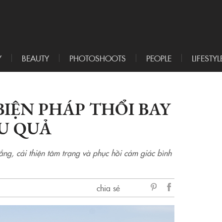
Y
BEAUTY
PHOTOSHOOTS
PEOPLE
LIFESTYL
 BIỆN PHÁP THỔI BAY
U QUẢ
ẳng, cải thiện tâm trạng và phục hồi cảm giác bình
chia sẻ
sẻ
Facebook