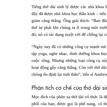
Tiếng thở dài sinh lý được các nhà khoa
đây đã được nhà khoa học thần kinh – tiế
giảm căng thẳng. Ông giải thích: “Ban đầ
thở tự phát khi chúng ta ở trong môi trư
đó, nó có tác dụng tuyệt vời để chống lại c
“Ngày nay đã có những công cụ mạnh mẽ để
tập yoga, nghe nhạc, dinh dưỡng khoa học,
cuộc sống. Nhưng những loại công cụ này
hoạt động gây căng thẳng. Còn với thở dài 
chóng ổn định lại tinh thần”, tiến sĩ Andre
Phân tích cơ chế của thở dài si
Mục đích của phản xạ thở dài vô thức là đ
phổi của bạn, được gọi là phế nang, có t