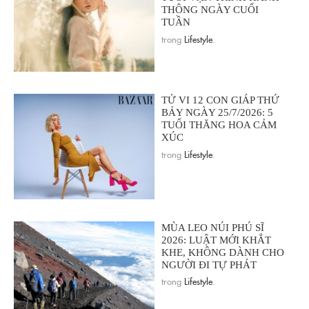
THÔNG NGÀY CUỐI
TUẦN
trong
Lifestyle
.
TỬ VI 12 CON GIÁP THỨ
BẢY NGÀY 25/7/2026: 5
TUỔI THĂNG HOA CẢM
XÚC
trong
Lifestyle
.
MÙA LEO NÚI PHÚ SĨ
2026: LUẬT MỚI KHẮT
KHE, KHÔNG DÀNH CHO
NGƯỜI ĐI TỰ PHÁT
trong
Lifestyle
.