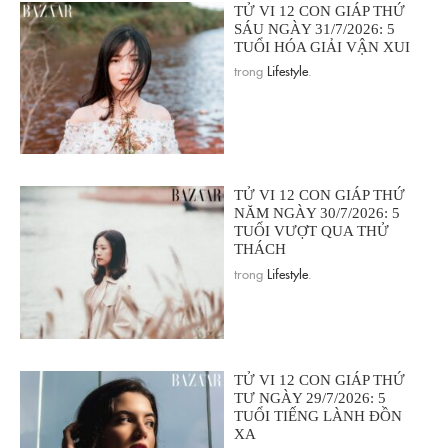
TỬ VI 12 CON GIÁP THỨ
SÁU NGÀY 31/7/2026: 5
TUỔI HÓA GIẢI VẬN XUI
trong
Lifestyle
.
TỬ VI 12 CON GIÁP THỨ
NĂM NGÀY 30/7/2026: 5
TUỔI VƯỢT QUA THỬ
THÁCH
trong
Lifestyle
.
TỬ VI 12 CON GIÁP THỨ
TƯ NGÀY 29/7/2026: 5
TUỔI TIẾNG LÀNH ĐỒN
XA