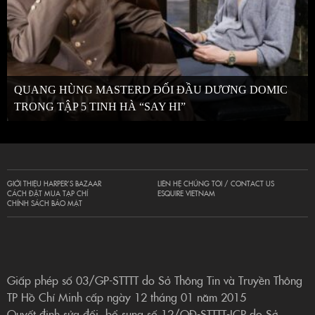
QUANG HÙNG MASTERD ĐỐI ĐẦU DƯƠNG DOMIC
TRONG TẬP 5 TINH HÀ “SAY HI”
GIỚI THIỆU HARPER’S BAZAAR
LIÊN HỆ CHÚNG TÔI / CONTACT US
CÁCH ĐẶT MUA TẠP CHÍ
ESQUIRE VIETNAM
CHÍNH SÁCH BẢO MẬT
Giấp phép số 03/GP-STTTT do Sở Thông Tin và Truyền Thông
TP Hồ Chí Minh cấp ngày 12 tháng 01 năm 2015
Quyết định sửa đổi, bổ sung số 12/QĐ-STTTT-ICP do Sở