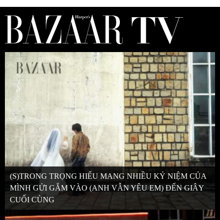
(S)TRONG TRỌNG HIẾU MANG NHIỀU KỶ NIỆM CỦA
MÌNH GỬI GẮM VÀO (ANH VẪN YÊU EM) ĐẾN GIÂY
CUỐI CÙNG