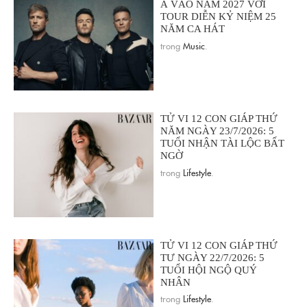
Á VÀO NĂM 2027 VỚI
TOUR DIỄN KỶ NIỆM 25
NĂM CA HÁT
trong
Music
.
TỬ VI 12 CON GIÁP THỨ
NĂM NGÀY 23/7/2026: 5
TUỔI NHẬN TÀI LỘC BẤT
NGỜ
trong
Lifestyle
.
TỬ VI 12 CON GIÁP THỨ
TƯ NGÀY 22/7/2026: 5
TUỔI HỘI NGỘ QUÝ
NHÂN
trong
Lifestyle
.