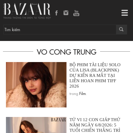
Tog
navi
VO CONG TRUNG
BỘ PHIM TÀI LIỆU SOLO
CỦA LISA (BLACKPINK)
DỰ KIẾN RA MẮT TẠI
LIÊN HOAN PHIM TIFF
2026
trong
Film
.
TỬ VI 12 CON GIÁP THỨ
NĂM NGÀY 6/8/2026: 5
TUỔI CHIẾN THẮNG TRÌ