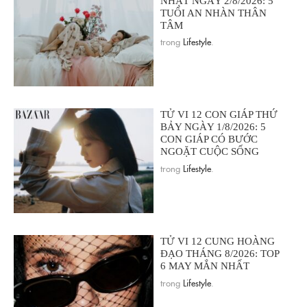
NHẬT NGÀY 2/8/2026: 5
TUỔI AN NHÀN THÂN
TÂM
trong
Lifestyle
.
TỬ VI 12 CON GIÁP THỨ
BẢY NGÀY 1/8/2026: 5
CON GIÁP CÓ BƯỚC
NGOẶT CUỘC SỐNG
trong
Lifestyle
.
TỬ VI 12 CUNG HOÀNG
ĐẠO THÁNG 8/2026: TOP
6 MAY MẮN NHẤT
trong
Lifestyle
.