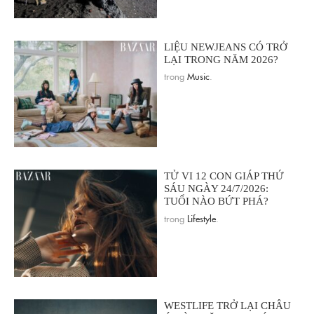
LIỆU NEWJEANS CÓ TRỞ
LẠI TRONG NĂM 2026?
trong
Music
.
TỬ VI 12 CON GIÁP THỨ
SÁU NGÀY 24/7/2026:
TUỔI NÀO BỨT PHÁ?
trong
Lifestyle
.
WESTLIFE TRỞ LẠI CHÂU