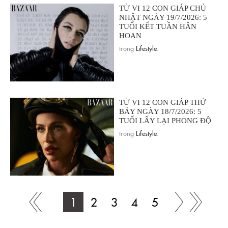
TỬ VI 12 CON GIÁP CHỦ
NHẬT NGÀY 19/7/2026: 5
TUỔI KẾT TUẦN HÂN
HOAN
trong
Lifestyle
.
TỬ VI 12 CON GIÁP THỨ
BẢY NGÀY 18/7/2026: 5
TUỔI LẤY LẠI PHONG ĐỘ
trong
Lifestyle
.
1
2
3
4
5