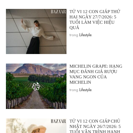
TỬ VI 12 CON GIÁP THỨ
HAI NGÀY 27/7/2026: 5
TUỔI LÀM VIỆC HIỆU
QUẢ
trong
Lifestyle
.
MICHELIN GRAPE: HẠNG
MỤC ĐÁNH GIÁ RƯỢU
VANG NGON CỦA
MICHELIN
trong
Lifestyle
.
TỬ VI 12 CON GIÁP CHỦ
NHẬT NGÀY 26/7/2026: 5
TUỔI VẬN TRÌNH HANH