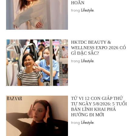
HOÃN
trong
Lifestyle
.
HKTDC BEAUTY &
WELLNESS EXPO 2026 CÓ
GÌ ĐẶC SẮC?
trong
Lifestyle
.
TỬ VI 12 CON GIÁP THỨ
TƯ NGÀY 5/8/2026: 5 TUỔI
BẢN LĨNH KHAI PHÁ
HƯỚNG ĐI MỚI
trong
Lifestyle
.