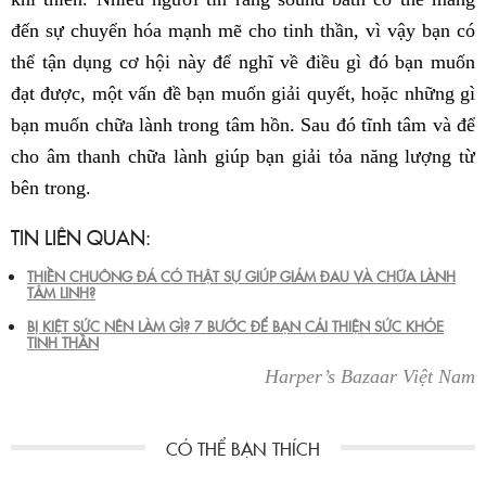
đến sự chuyển hóa mạnh mẽ cho tinh thần, vì vậy bạn có
thể tận dụng cơ hội này để nghĩ về điều gì đó bạn muốn
đạt được, một vấn đề bạn muốn giải quyết, hoặc những gì
bạn muốn chữa lành trong tâm hồn. Sau đó tĩnh tâm và để
cho âm thanh chữa lành giúp bạn giải tỏa năng lượng từ
bên trong.
TIN LIÊN QUAN:
THIỀN CHUÔNG ĐÁ CÓ THẬT SỰ GIÚP GIẢM ĐAU VÀ CHỮA LÀNH
TÂM LINH?
BỊ KIỆT SỨC NÊN LÀM GÌ? 7 BƯỚC ĐỂ BẠN CẢI THIỆN SỨC KHỎE
TINH THẦN
Harper’s Bazaar Việt Nam