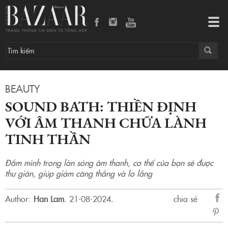
Sound Bath: Thiền định với âm thanh chữa lành tinh thần
Tog
navi
BEAUTY
SOUND BATH: THIỀN ĐỊNH
VỚI ÂM THANH CHỮA LÀNH
TINH THẦN
Đắm mình trong làn sóng âm thanh, cơ thể của bạn sẽ được
thư giãn, giúp giảm căng thẳng và lo lắng
Author:
Han Lam
.
21-08-2024.
chia sẻ
sẻ
Fac