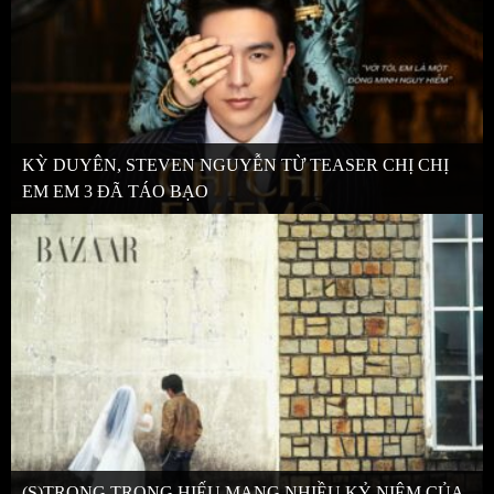
KỲ DUYÊN, STEVEN NGUYỄN TỪ TEASER CHỊ CHỊ
EM EM 3 ĐÃ TÁO BẠO
(S)TRONG TRỌNG HIẾU MANG NHIỀU KỶ NIỆM CỦA