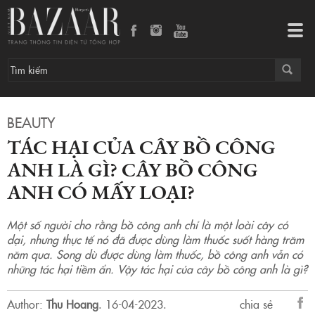
Tác hại của cây bồ công anh là gì? Cây bồ công anh có mấy loại?
Tog
navi
BEAUTY
TÁC HẠI CỦA CÂY BỒ CÔNG
ANH LÀ GÌ? CÂY BỒ CÔNG
ANH CÓ MẤY LOẠI?
Một số người cho rằng bồ công anh chỉ là một loài cây cỏ
dại, nhưng thực tế nó đã được dùng làm thuốc suốt hàng trăm
năm qua. Song dù được dùng làm thuốc, bồ công anh vẫn có
những tác hại tiềm ẩn. Vậy tác hại của cây bồ công anh là gì?
Author:
Thu Hoang
.
16-04-2023.
chia sẻ