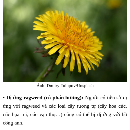
Ảnh: Dmitry Tulupov/Unsplash
•
Dị ứng ragweed (cỏ phấn hương):
Người có tiền sử dị
ứng với ragweed và các loại cây tương tự (cây hoa cúc,
cúc họa mi, cúc vạn thọ…) cũng có thể bị dị ứng với bồ
công anh.