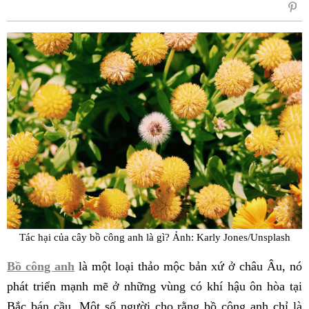
sẻ
Fac
Tác hại của cây bồ công anh là gì? Ảnh: Karly Jones/Unsplash
Bồ công anh
là một loại thảo mộc bản xứ ở châu Âu, nó
phát triển mạnh mẽ ở những vùng có khí hậu ôn hòa tại
Bắc bán cầu. Một số người cho rằng bồ công anh chỉ là