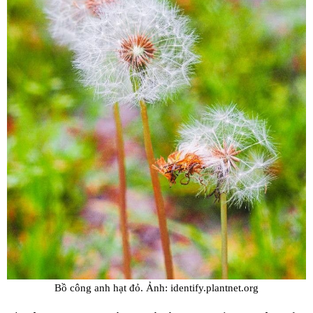
Bồ công anh hạt đỏ. Ảnh: identify.plantnet.org