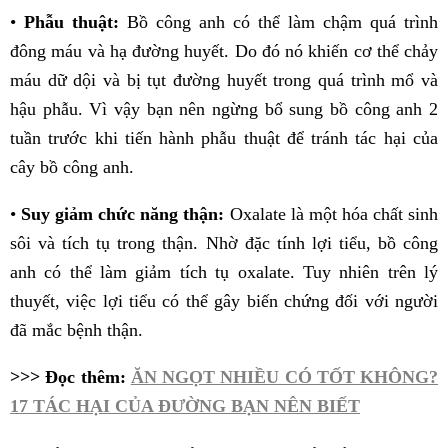
•
Phẫu thuật:
Bồ công anh có thể làm chậm quá trình
đông máu và hạ đường huyết. Do đó nó khiến cơ thể chảy
máu dữ dội và bị tụt đường huyết trong quá trình mổ và
hậu phẫu. Vì vậy bạn nên ngừng bổ sung bồ công anh 2
tuần trước khi tiến hành phẫu thuật để tránh tác hại của
cây bồ công anh.
•
Suy giảm chức năng thận:
Oxalate là một hóa chất sinh
sôi và tích tụ trong thận. Nhờ đặc tính lợi tiểu, bồ công
anh có thể làm giảm tích tụ oxalate. Tuy nhiên trên lý
thuyết, việc lợi tiểu có thể gây biến chứng đối với người
đã mắc bệnh thận.
>>> Đọc thêm:
ĂN NGỌT NHIỀU CÓ TỐT KHÔNG?
17 TÁC HẠI CỦA ĐƯỜNG BẠN NÊN BIẾT