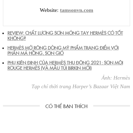
Website:
tamsonvn.com
REVIEW: CHẤT LƯỢNG SƠN MÓNG TAY HERMÈS CÓ TỐT
KHÔNG?
HERMÈS MỞ RỘNG DÒNG MỸ PHẨM TRANG ĐIỂM VỚI
PHẤN MÁ HỒNG, SON GIÓ
PHỤ KIỆN ĐINH CỦA HERMÈS THU ĐÔNG 2021: SON MÔI
ROUGE HERMÈS (VÀ MẪU TÚI BIRKIN MỚI)
Ảnh: Hermès
Tạp chí thời trang Harper’s Bazaar Việt Nam