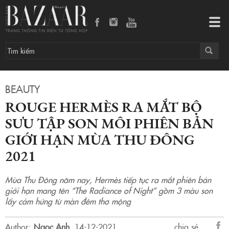
Rouge Hermès ra mắt bộ sưu tập son môi phiên bản giới hạn mùa Thu Đông 2021
Tog
navi
BEAUTY
ROUGE HERMÈS RA MẮT BỘ
SƯU TẬP SON MÔI PHIÊN BẢN
GIỚI HẠN MÙA THU ĐÔNG
2021
Mùa Thu Đông năm nay, Hermès tiếp tục ra mắt phiên bản
giới hạn mang tên “The Radiance of Night” gồm 3 màu son
lấy cảm hứng từ màn đêm thơ mộng
Author:
Ngọc Anh
.
14-12-2021.
chia sẻ