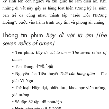
ký sinh lên con người và xúi giục họ làm điều ác. Khi
những dị vật này gây ra hàng loạt hiện tượng kỳ lạ, năm
bạn trẻ đã cùng nhau thành lập “Tiểu Đội Phượng
Hoàng”, bước vào hành trình truy tìm và phong ấn chúng.
Thông tin phim
Bảy di vật tà ám (The
seven relics of omen)
• Tên phim:
Bảy di vật tà ám – The seven relics of
omen
• Tên Trung: 七根心简
• Nguyên tác: Tiểu thuyết
Thất căn hung giản
– Tác
giả: Vĩ Ngư
• Thể loại: Hiện đại, phiêu lưu, khoa học viễn tưởng,
giả tưởng
• Số tập: 32 tập, 45 phút/tập
• Ngày phát sóng: 8-5-2025