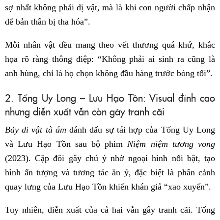
sợ nhất không phải dị vật, mà là khi con người chấp nhận
để bản thân bị tha hóa”.
Mỗi nhân vật đều mang theo vết thương quá khứ, khắc
họa rõ ràng thông điệp: “Không phải ai sinh ra cũng là
anh hùng, chỉ là họ chọn không đầu hàng trước bóng tối”.
2. Tống Uy Long – Lưu Hạo Tồn: Visual đỉnh cao
nhưng diễn xuất vẫn còn gây tranh cãi
Bảy di vật tà ám
đánh dấu sự tái hợp của Tống Uy Long
và Lưu Hạo Tồn sau bộ phim
Niệm niệm tương vong
(2023). Cặp đôi gây chú ý nhờ ngoại hình nổi bật, tạo
hình ấn tượng và tương tác ăn ý, đặc biệt là phân cảnh
quay lưng của Lưu Hạo Tồn khiến khán giả “xao xuyến”.
Tuy nhiên, diễn xuất của cả hai vẫn gây tranh cãi. Tống