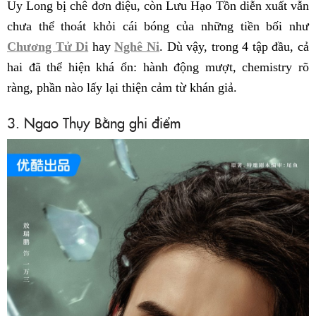
Uy Long bị chê đơn điệu, còn Lưu Hạo Tồn diễn xuất vẫn
chưa thể thoát khỏi cái bóng của những tiền bối như
Chương Tử Di
hay
Nghê Ni
. Dù vậy, trong 4 tập đầu, cả
hai đã thể hiện khá ổn: hành động mượt, chemistry rõ
ràng, phần nào lấy lại thiện cảm từ khán giả.
3. Ngao Thụy Bằng ghi điểm