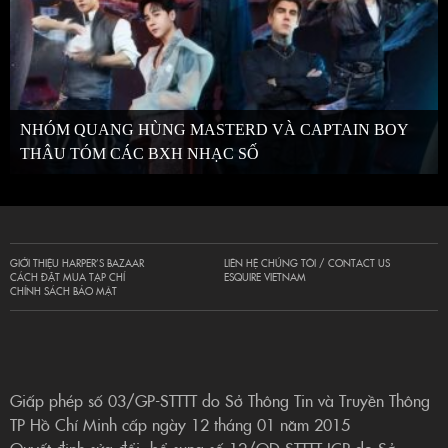
NHÓM QUANG HÙNG MASTERD VÀ CAPTAIN BOY
THÂU TÓM CÁC BXH NHẠC SỐ
GIỚI THIỆU HARPER’S BAZAAR
LIÊN HỆ CHÚNG TÔI / CONTACT US
CÁCH ĐẶT MUA TẠP CHÍ
ESQUIRE VIETNAM
CHÍNH SÁCH BẢO MẬT
Giấp phép số 03/GP-STTTT do Sở Thông Tin và Truyền Thông
TP Hồ Chí Minh cấp ngày 12 tháng 01 năm 2015