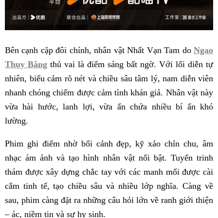
Bên cạnh cặp đôi chính, nhân vật Nhất Vạn Tam do
Ngao
Thụy Bằng
thủ vai là điểm sáng bất ngờ. Với lối diễn tự
nhiên, biểu cảm rõ nét và chiều sâu tâm lý, nam diễn viên
nhanh chóng chiếm được cảm tình khán giả. Nhân vật này
vừa hài hước, lanh lợi, vừa ẩn chứa nhiều bí ẩn khó
lường.
Phim ghi điểm nhờ bối cảnh đẹp, kỹ xảo chỉn chu, âm
nhạc ám ảnh và tạo hình nhân vật nổi bật. Tuyến trinh
thám được xây dựng chắc tay với các manh mối được cài
cắm tinh tế, tạo chiều sâu và nhiều lớp nghĩa. Càng về
sau, phim càng đặt ra những câu hỏi lớn về ranh giới thiện
– ác, niềm tin và sự hy sinh.