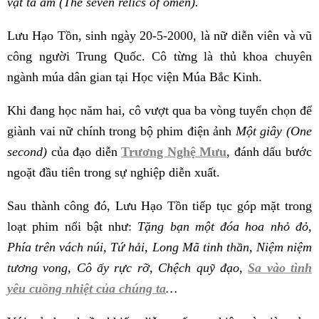
vật tà ám (The seven relics of omen).
Lưu Hạo Tồn, sinh ngày 20-5-2000, là nữ diễn viên và vũ
công người Trung Quốc. Cô từng là thủ khoa chuyên
ngành múa dân gian tại Học viện Múa Bắc Kinh.
Khi đang học năm hai, cô vượt qua ba vòng tuyển chọn để
giành vai nữ chính trong bộ phim điện ảnh
Một giây (One
second)
của đạo diễn
Trương Nghệ Mưu
, đánh dấu bước
ngoặt đầu tiên trong sự nghiệp diễn xuất.
Sau thành công đó, Lưu Hạo Tồn tiếp tục góp mặt trong
loạt phim nổi bật như:
Tặng bạn một đóa hoa nhỏ đỏ,
Phía trên vách núi, Tứ hải, Long Mã tinh thần, Niệm niệm
tương vong, Cô ấy rực rỡ, Chệch quỹ đạo,
Sa vào tình
yêu cuồng nhiệt của chúng ta
…