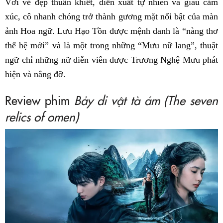
Với vẻ đẹp thuần khiết, diễn xuất tự nhiên và giàu cảm
xúc, cô nhanh chóng trở thành gương mặt nổi bật của màn
ảnh Hoa ngữ. Lưu Hạo Tồn được mệnh danh là “nàng thơ
thế hệ mới” và là một trong những “Mưu nữ lang”, thuật
ngữ chỉ những nữ diễn viên được Trương Nghệ Mưu phát
hiện và nâng đỡ.
Review phim
Bảy di vật tà ám (The seven
relics of omen)