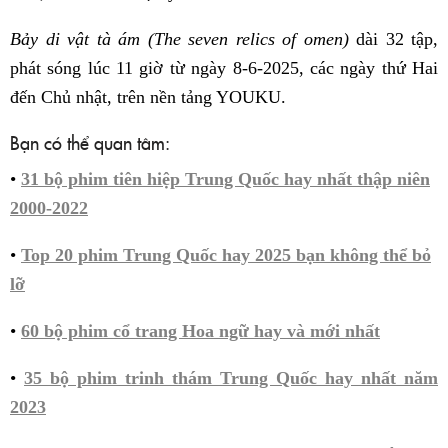
Bảy di vật tà ám (The seven relics of omen)
dài 32 tập,
phát sóng lúc 11 giờ từ ngày 8-6-2025, các ngày thứ Hai
đến Chủ nhật, trên nền tảng YOUKU.
Bạn có thể quan tâm:
•
31 bộ phim tiên hiệp Trung Quốc hay nhất thập niên
2000-2022
•
Top 20 phim Trung Quốc hay 2025 bạn không thể bỏ
lỡ
•
60 bộ phim cổ trang Hoa ngữ hay và mới nhất
•
35 bộ phim trinh thám Trung Quốc hay nhất năm
2023