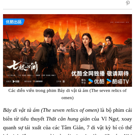
sẻ
Fac
Các diễn viên trong phim Bảy di vật tà ám (The seven relics of
omen)
Bảy di vật tà ám (The seven relics of omen)
là bộ phim cải
biên từ tiểu thuyết
Thất căn hung giản
của Vĩ Ngư, xoay
quanh sự tái xuất của các Tâm Giản, 7 di vật kỳ bí có thể