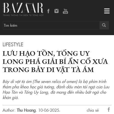
Lưu Hạo Tồn, Tống Uy Long phá giải bí ẩn cổ xưa trong Bảy di vật tà ám
Tog
navi
LIFESTYLE
LƯU HẠO TỒN, TỐNG UY
LONG PHÁ GIẢI BÍ ẨN CỔ XƯA
TRONG BẢY DI VẬT TÀ ÁM
Bảy di vật tà ám (The seven relics of omen) là bộ phim trinh
thám pha khoa học giả tưởng, đánh dấu màn tái ngộ của Lưu
Hạo Tồn và Tống Uy Long, đã mang đến nhiều bất ngờ cho
khán giả.
Author:
Thu Hoang
.
10-06-2025.
chia sẻ