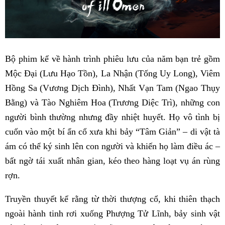
Bộ phim kể về hành trình phiêu lưu của năm bạn trẻ gồm
Mộc Đại (Lưu Hạo Tồn), La Nhận (Tống Uy Long), Viêm
Hồng Sa (Vương Dịch Đình), Nhất Vạn Tam (Ngao Thụy
Bằng) và Tào Nghiêm Hoa (Trương Diệc Trì), những con
người bình thường nhưng đầy nhiệt huyết. Họ vô tình bị
cuốn vào một bí ẩn cổ xưa khi bảy “Tâm Giản” – di vật tà
ám có thể ký sinh lên con người và khiến họ làm điều ác –
bất ngờ tái xuất nhân gian, kéo theo hàng loạt vụ án rùng
rợn.
Truyền thuyết kể rằng từ thời thượng cổ, khi thiên thạch
ngoài hành tinh rơi xuống Phượng Tử Lĩnh, bảy sinh vật