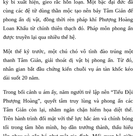
kỳ bí xuất hiện, gieo rắc hỗn loạn. Một bậc đại đức đã
cùng các đệ tử dùng thần mộc tạo nên bảy Tâm Giản để
phong ấn dị vật, đồng thời rèn pháp khí Phượng Hoàng
Loan Khấu từ chính thiên thạch đó. Pháp môn phong ấn
được truyền lại qua nhiều thế hệ.
Một thế kỷ trước, một chú chó vô tình đào trúng một
thanh Tâm Giản, giải thoát dị vật bị phong ấn. Từ đó,
nhân gian bắt đầu chứng kiến chuỗi vụ án tàn khốc kéo
dài suốt 20 năm.
Trong bối cảnh u ám ấy, năm người trẻ lập nên “Tiểu Đội
Phượng Hoàng”, quyết tâm truy lùng và phong ấn các
Tâm Giản còn lại, nhằm ngăn chặn hiểm họa diệt thế.
Trên hành trình đối mặt với thế lực hắc ám và chính bóng
tối trong tâm hồn mình, họ dần trưởng thành, thấu hiểu
lẫn nhau và gắn bó như một gia đình. Mối quan hệ giữa