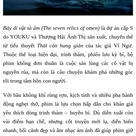
Bảy di vật tà ám (The seven relics of omen)
là dự án cấp S
do YOUKU và Thượng Hải Ảnh Thị sản xuất, chuyển thể
từ tiểu thuyết
Thất căn hung giản
của tác giả Vĩ Ngư.
Thuộc thể loại hiện đại, trinh thám, phiêu lưu kỳ bí, bộ
phim không đơn thuần là cuộc săn lùng các cổ vật bị
nguyền rủa, mà còn là câu chuyện khám phá những góc
tối trong tâm hồn con người.
Với bầu không khí rùng rợn, kịch tính và nhiều pha hành
động nghẹt thở, phim là lựa chọn hấp dẫn cho khán giả
yêu thích dòng trinh thám – huyền bí. Dù diễn xuất còn
vài điểm hạn chế, nhưng cốt truyện mới lạ, diễn biến
nhanh, bối cảnh đẹp và âm nhạc ám ảnh đã giúp phim giữ