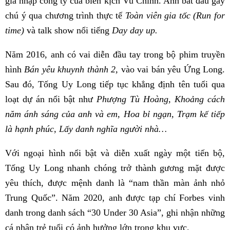
gia nhập công ty của biên kịch Vu Chính. Anh bắt đầu gây
chú ý qua chương trình thực tế
Toàn viên gia tốc (Run for
time)
và talk show nổi tiếng
Day day up.
Năm 2016, anh có vai diễn đầu tay trong bộ phim truyền
hình
Bán yêu khuynh thành 2,
vào vai bán yêu Ứng Long.
Sau đó, Tống Uy Long tiếp tục khẳng định tên tuổi qua
loạt dự án nổi bật như
Phượng Tù Hoàng, Khoảng cách
năm ánh sáng của anh và em, Hoa bỉ ngạn, Trạm kế tiếp
là hạnh phúc, Lấy danh nghĩa người nhà…
Với ngoại hình nổi bật và diễn xuất ngày một tiến bộ,
Tống Uy Long nhanh chóng trở thành gương mặt được
yêu thích, được mệnh danh là “nam thần màn ảnh nhỏ
Trung Quốc”. Năm 2020, anh được tạp chí Forbes vinh
danh trong danh sách “30 Under 30 Asia”, ghi nhận những
cá nhân trẻ tuổi có ảnh hưởng lớn trong khu vực.