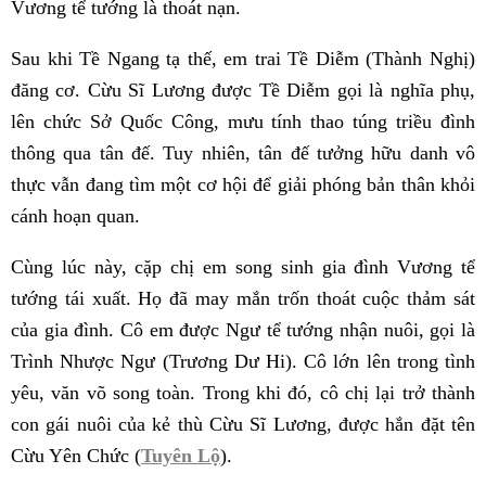
Vương tể tướng là thoát nạn.
Sau khi Tề Ngang tạ thế, em trai Tề Diễm (Thành Nghị)
đăng cơ. Cừu Sĩ Lương được Tề Diễm gọi là nghĩa phụ,
lên chức Sở Quốc Công, mưu tính thao túng triều đình
thông qua tân đế. Tuy nhiên, tân đế tưởng hữu danh vô
thực vẫn đang tìm một cơ hội để giải phóng bản thân khỏi
cánh hoạn quan.
Cùng lúc này, cặp chị em song sinh gia đình Vương tể
tướng tái xuất. Họ đã may mắn trốn thoát cuộc thảm sát
của gia đình. Cô em được Ngư tể tướng nhận nuôi, gọi là
Trình Nhược Ngư (Trương Dư Hi). Cô lớn lên trong tình
yêu, văn võ song toàn. Trong khi đó, cô chị lại trở thành
con gái nuôi của kẻ thù Cừu Sĩ Lương, được hắn đặt tên
Cừu Yên Chức (
Tuyên Lộ
).