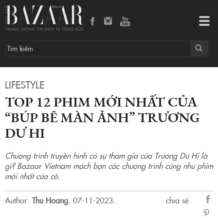
Top 12 phim mới nhất của “Búp bê màn ảnh” Trương Dư Hi
Tog
navi
LIFESTYLE
TOP 12 PHIM MỚI NHẤT CỦA
“BÚP BÊ MÀN ẢNH” TRƯƠNG
DƯ HI
Chương trình truyền hình có sự tham gia của Trương Dư Hi là
gì? Bazaar Vietnam mách bạn các chương trình cũng như phim
mới nhất của cô.
Author:
Thu Hoang
.
07-11-2023.
chia sẻ
sẻ