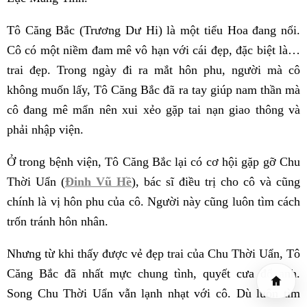
Tô Căng Bắc (Trương Dư Hi) là một tiểu Hoa đang nổi.
Cô có một niềm đam mê vô hạn với cái đẹp, đặc biệt là…
trai đẹp. Trong ngày đi ra mắt hôn phu, người mà cô
không muốn lấy, Tô Căng Bắc đã ra tay giúp nam thần mà
cô đang mê mẩn nên xui xẻo gặp tai nạn giao thông và
phải nhập viện.
Ở trong bệnh viện, Tô Căng Bắc lại có cơ hội gặp gỡ Chu
Thời Uẩn (
Đinh Vũ Hề
), bác sĩ điều trị cho cô và cũng
chính là vị hôn phu của cô. Người này cũng luôn tìm cách
trốn tránh hôn nhân.
Nhưng từ khi thấy được vẻ đẹp trai của Chu Thời Uẩn, Tô
Căng Bắc đã nhất mực chung tình, quyết cưa đổ anh.
Song Chu Thời Uẩn vẫn lạnh nhạt với cô. Dù luôn tìm