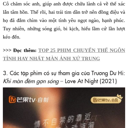
Cô chăm sóc anh, giúp anh được chữa lành cả về thể xác
lẫn tâm hồn. Thế rồi, hai trái tim dần trở nên đồng điệu và
họ đã đắm chìm vào một tình yêu ngọt ngào, hạnh phúc.
Tuy nhiên, những sóng gió, bi kịch, hiểu lầm cứ lần lượt
kéo đến.
>>> Đọc thêm:
TOP 25 PHIM CHUYỂN THỂ NGÔN
TÌNH HAY NHẤT MÀN ẢNH XỨ TRUNG
3. Các tập phim có sự tham gia của Trương Dư Hi:
Khi màn đêm gợn sóng
– Love At Night (2021)