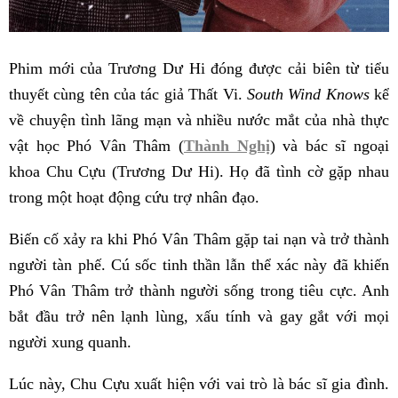
Phim mới của Trương Dư Hi đóng được cải biên từ tiểu
thuyết cùng tên của tác giả Thất Vi.
South Wind Knows
kể
về chuyện tình lãng mạn và nhiều nước mắt của nhà thực
vật học Phó Vân Thâm (
Thành Nghị
) và bác sĩ ngoại
khoa Chu Cựu (Trương Dư Hi). Họ đã tình cờ gặp nhau
trong một hoạt động cứu trợ nhân đạo.
Biến cố xảy ra khi Phó Vân Thâm gặp tai nạn và trở thành
người tàn phế. Cú sốc tinh thần lẫn thể xác này đã khiến
Phó Vân Thâm trở thành người sống trong tiêu cực. Anh
bắt đầu trở nên lạnh lùng, xấu tính và gay gắt với mọi
người xung quanh.
Lúc này, Chu Cựu xuất hiện với vai trò là bác sĩ gia đình.