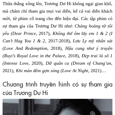
Thừa thắng xông lên, Trương Dư Hi không ngại gian khổ,
mà chăm chỉ tham gia mọi vai diễn, kể cả vai diễn khách
mời, từ phim cổ trang cho đến hiện đại. Các tập phim có
sự tham gia của Trương Dư Hi như:
Chàng hoàng tử tôi
yêu (Dear Prince,
2017),
Không thể ôm lấy em 1 & 2 (I
Can’t Hug You 1 & 2,
2017-2018),
Lưu Ly mỹ nhân sát
(Love And Redemption,
2018),
Hậu cung như ý truyện
(Ruyi’s Royal Love in the Palace,
2018),
Đẹp trai là số 1
(Intense Love,
2020),
Dữ quân ca (Dream of Chang’an,
2021),
Khi màn đêm gợn sóng (Love At Night,
2021)…
Chương trình truyền hình có sự tham gia
của Trương Dư Hi