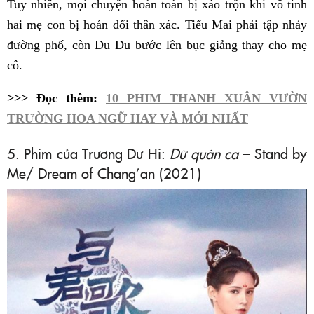
Tuy nhiên, mọi chuyện hoàn toàn bị xáo trộn khi vô tình
hai mẹ con bị hoán đổi thân xác. Tiểu Mai phải tập nhảy
đường phố, còn Du Du bước lên bục giảng thay cho mẹ
cô.
>>> Đọc thêm:
10 PHIM THANH XUÂN VƯỜN
TRƯỜNG HOA NGỮ HAY VÀ MỚI NHẤT
5. Phim của Trương Dư Hi:
Dữ quân ca
– Stand by
Me/ Dream of Chang’an (2021)