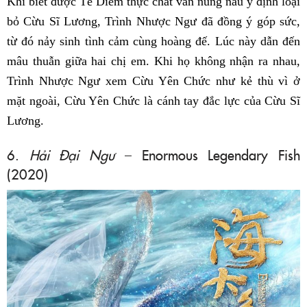
Khi biết được Tề Diễm thực chất vẫn nung nấu ý định loại
bỏ Cừu Sĩ Lương, Trình Nhược Ngư đã đồng ý góp sức,
từ đó nảy sinh tình cảm cùng hoàng đế. Lúc này dẫn đến
mâu thuẫn giữa hai chị em. Khi họ không nhận ra nhau,
Trình Nhược Ngư xem Cừu Yên Chức như kẻ thù vì ở
mặt ngoài, Cừu Yên Chức là cánh tay đắc lực của Cừu Sĩ
Lương.
6.
Hải Đại Ngư
– Enormous Legendary Fish
(2020)